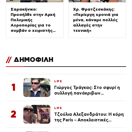
Σαρακήνικο:
Χρ. Φρατζεσκάκης:
Προσήλθε στην Αρχή
«Περίεργη χρονιά για
Πολεμικής
μένα, κάναμε πολλές
Αεροπορίας για το
αλλαγές στην
συμβάν ο χειριστής
τεχνική»
του ελικοπτέρου
//
ΔΗΜΟΦΙΛΗ
LIFE
1
Γιώργος Τράγκας: Στο σφυρί η
συλλογή πανάκριβων
αυτοκινήτων του – Ζαλίζουν τα
ποσά
LIFE
2
Τζούλια Αλεξανδράτου: Η κόρη
της Paris – Αποκλειστικές
φωτογραφίες