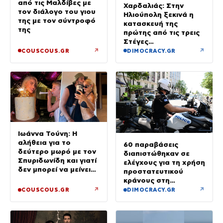
από τις Μαλδίβες με
Χαρδαλιάς: Στην
τον διάλογο του γιου
Ηλιούπολη ξεκινά η
της με τον σύντροφό
κατασκευή της
της
πρώτης από τις τρεις
Στέγες
Υποστηριζόμενης
↗
↗
COUSCOUS.GR
DIMOCRACY.GR
Διαβίωσης ΑμεΑ
Ιωάννα Τούνη: Η
αλήθεια για το
60 παραβάσεις
δεύτερο μωρό με τον
διαπιστώθηκαν σε
Σπυριδωνίδη και γιατί
ελέγχους για τη χρήση
δεν μπορεί να μείνει
προστατευτικού
έγκυος στις Μαλδίβες
κράνους στη
Θεσσαλονίκη
↗
↗
COUSCOUS.GR
DIMOCRACY.GR