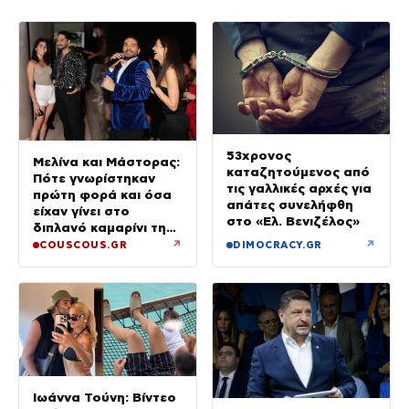
53χρονος
Μελίνα και Μάστορας:
καταζητούμενος από
Πότε γνωρίστηκαν
τις γαλλικές αρχές για
πρώτη φορά και όσα
απάτες συνελήφθη
είχαν γίνει στο
στο «Ελ. Βενιζέλος»
διπλανό καμαρίνι της
μητέρας της από το
↗
↗
COUSCOUS.GR
DIMOCRACY.GR
2023 (φωτογραφίες)
Ιωάννα Τούνη: Βίντεο