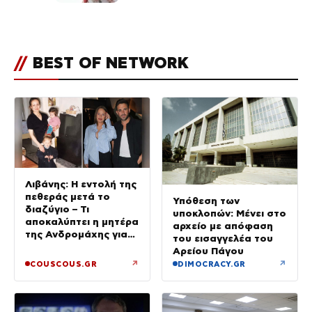
τους followers της
(φωτογραφία)
//
BEST OF NETWORK
Λιβάνης: Η εντολή της
πεθεράς μετά το
Υπόθεση των
διαζύγιο – Τι
υποκλοπών: Μένει στο
αποκαλύπτει η μητέρα
αρχείο με απόφαση
της Ανδρομάχης για
του εισαγγελέα του
το 2 ετών μωρό τους
Αρείου Πάγου
↗
↗
COUSCOUS.GR
DIMOCRACY.GR