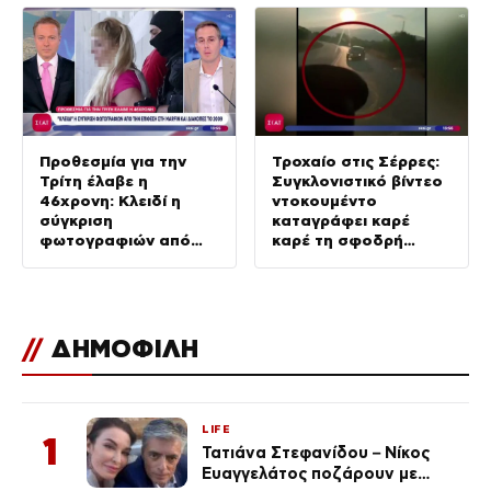
Προθεσμία για την
Τροχαίο στις Σέρρες:
Τρίτη έλαβε η
Συγκλονιστικό βίντεο
46χρονη: Κλειδί η
ντοκουμέντο
σύγκριση
καταγράφει καρέ
φωτογραφιών από
καρέ τη σφοδρή
την επίθεση στη
σύγκρουση
Marfin & διακοπές το
2009
//
ΔΗΜΟΦΙΛΗ
LIFE
1
Τατιάνα Στεφανίδου – Νίκος
Ευαγγελάτος ποζάρουν με