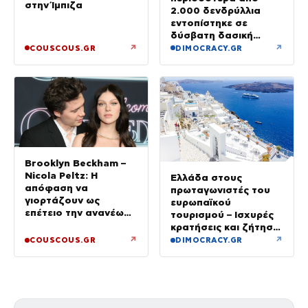
στην Ίμπιζα
2.000 δενδρύλλια
εντοπίστηκε σε
δύσβατη δασική
περιοχή στη Φθιώτιδα
↗
↗
COUSCOUS.GR
DIMOCRACY.GR
Brooklyn Beckham –
Nicola Peltz: Η
Ελλάδα στους
απόφαση να
πρωταγωνιστές του
γιορτάζουν ως
ευρωπαϊκού
επέτειο την ανανέωση
τουρισμού – Ισχυρές
των όρκων τους –
κρατήσεις και ζήτηση
«Είχε καταλήξει να
πέρα από το
↗
↗
COUSCOUS.GR
DIMOCRACY.GR
κλαίει»
καλοκαίρι