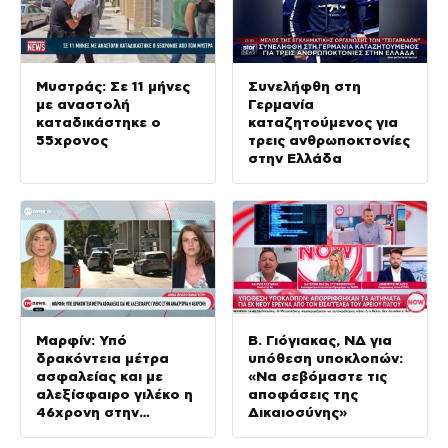
Μυστράς: Σε 11 μήνες
Συνελήφθη στη
με αναστολή
Γερμανία
καταδικάστηκε ο
καταζητούμενος για
55χρονος
τρεις ανθρωποκτονίες
στην Ελλάδα
Μαρφίν: Υπό
Β. Γιόγιακας, ΝΔ για
δρακόντεια μέτρα
υπόθεση υποκλοπών:
ασφαλείας και με
«Να σεβόμαστε τις
αλεξίσφαιρο γιλέκο η
αποφάσεις της
46χρονη στην
Δικαιοσύνης»
ανακρίτρια