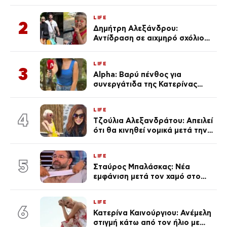
μαγιό σε παραλία στην
Κεφαλονιά
LIFE
2
Δημήτρη Αλεξάνδρου:
Αντίδραση σε αιχμηρό σχόλιο
για την Τούνη με αφορμή το
μεγάλωμα του Πάρη
LIFE
3
Alpha: Βαρύ πένθος για
συνεργάτιδα της Κατερίνας
Καινούργιου – «Κουράστηκες
πολύ… Απόψε είσαι στα χέρια
LIFE
του Θεού»
4
Τζούλια Αλεξανδράτου: Απειλεί
ότι θα κινηθεί νομικά μετά την
ανάρτηση της Δημουλίδου
LIFE
5
Σταύρος Μπαλάσκας: Νέα
εμφάνιση μετά τον χαμό στο
«Πρωινό» (Φωτογραφία)
LIFE
6
Κατερίνα Καινούργιου: Ανέμελη
στιγμή κάτω από τον ήλιο με