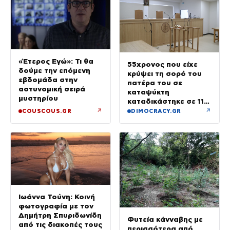
«Έτερος Εγώ»: Τι θα
55χρονος που είχε
δούμε την επόμενη
κρύψει τη σορό του
εβδομάδα στην
πατέρα του σε
αστυνομική σειρά
καταψύκτη
μυστηρίου
καταδικάστηκε σε 11
μήνες με αναστολή
↗
↗
COUSCOUS.GR
DIMOCRACY.GR
Ιωάννα Τούνη: Κοινή
φωτογραφία με τον
Δημήτρη Σπυριδωνίδη
Φυτεία κάνναβης με
από τις διακοπές τους
περισσότερα από