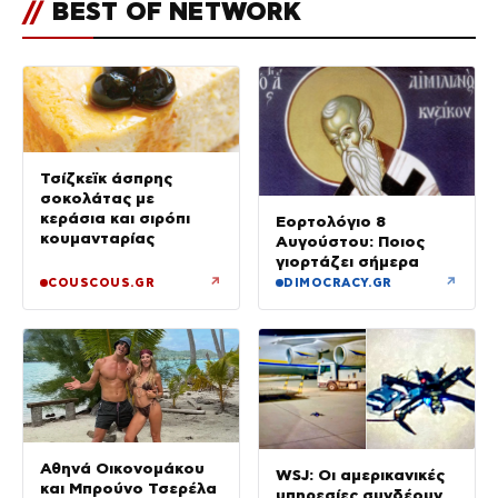
//
BEST OF NETWORK
Τσίζκεϊκ άσπρης
σοκολάτας με
κεράσια και σιρόπι
Εορτολόγιο 8
κουμανταρίας
Αυγούστου: Ποιος
γιορτάζει σήμερα
↗
↗
COUSCOUS.GR
DIMOCRACY.GR
Αθηνά Οικονομάκου
WSJ: Οι αμερικανικές
και Μπρούνο Τσερέλα
υπηρεσίες συνδέουν