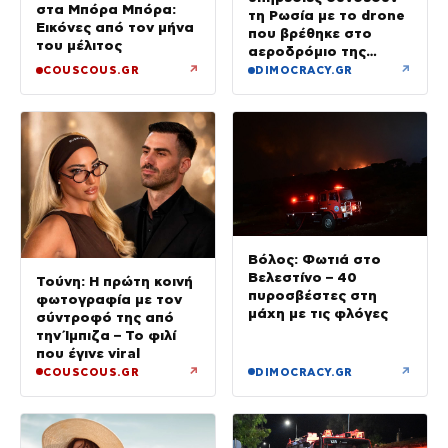
στα Μπόρα Μπόρα:
τη Ρωσία με το drone
Εικόνες από τον μήνα
που βρέθηκε στο
του μέλιτος
αεροδρόμιο της
Λειψίας
↗
↗
COUSCOUS.GR
DIMOCRACY.GR
Βόλος: Φωτιά στο
Βελεστίνο – 40
Τούνη: Η πρώτη κοινή
πυροσβέστες στη
φωτογραφία με τον
μάχη με τις φλόγες
σύντροφό της από
την Ίμπιζα – Το φιλί
που έγινε viral
↗
↗
COUSCOUS.GR
DIMOCRACY.GR