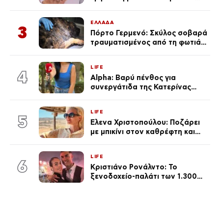
«Πρωινό» (Φωτογραφία)
ΕΛΛΑΔΑ
3
Πόρτο Γερμενό: Σκύλος σοβαρά
τραυματισμένος από τη φωτιά
επέστρεψε στο σπίτι που τον
φρόντιζαν
LIFE
4
Alpha: Βαρύ πένθος για
συνεργάτιδα της Κατερίνας
Καινούργιου – «Κουράστηκες
πολύ… Απόψε είσαι στα χέρια
LIFE
του Θεού»
5
Έλενα Χριστοπούλου: Ποζάρει
με μπικίνι στον καθρέφτη και
εντυπωσιάζει – «Χάνουμε
τουλάχιστον 25 κιλά η
LIFE
καθεμία…» (Βίντεο)
6
Κριστιάνο Ρονάλντο: Το
ξενοδοχείο-παλάτι των 1.300
ευρώ τη βραδιά που θα γίνει η
δεξίωση του γάμου
(φωτογραφίες)