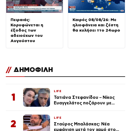
Πειραιάς:
Καιρός 08/08/26: Με
Κορυφώνεται η
ηλιοφάνεια και ζέστη
έξοδος των
θα κυλήσει ττο 24ωρο
αδειούχων του
Αυγούστου
//
ΔΗΜΟΦΙΛΗ
LIFE
1
Τατιάνα Στεφανίδου – Νίκος
Ευαγγελάτος ποζάρουν με
μαγιό σε παραλία στην
Κεφαλονιά
LIFE
2
Σταύρος Μπαλάσκας: Νέα
εμφάνιση μετά τον χαμό στο