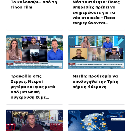
Το καλοκαίρι… από τη
Νέα ταυτότητα: Ποιες
Finos Film
υπηρεσίες πρέπει να
ενημερώσετε για τα
νέα στοιχεία – Ποιοι
ενημερώνονται
αυτόματα
Τραγωδία στις
Marfin: Προθεσμία να
Σέρρες: Νεκροί
απολογηθεί την Τρίτη
μητέρα και γιος μετά
πήρε η 46χρονη
από μετωπική
σύγκρουση ΙΧ με
φορτηγό