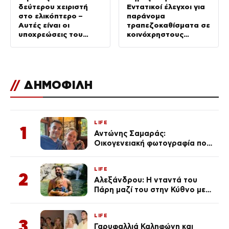
δεύτερου χειριστή
Εντατικοί έλεγχοι για
στο ελικόπτερο –
παράνομα
Αυτές είναι οι
τραπεζοκαθίσματα σε
υποχρεώσεις του
κοινόχρηστους
“χειριστή”
χώρους –
Απομακρύνθηκαν
πάνω από 240
//
ΔΗΜΟΦΙΛΗ
LIFE
1
Αντώνης Σαμαράς:
Οικογενειακή φωτογραφία που
ανάρτησε ο γιος του λίγο πριν
από την επέτειο θανάτου της
LIFE
Λένας
2
Αλεξάνδρου: Η νταντά του
Πάρη μαζί του στην Κύθνο με
τον μικρό και την Ελληνίδου
(Φωτογραφίες)
LIFE
3
Γαρυφαλλιά Καληφώνη και