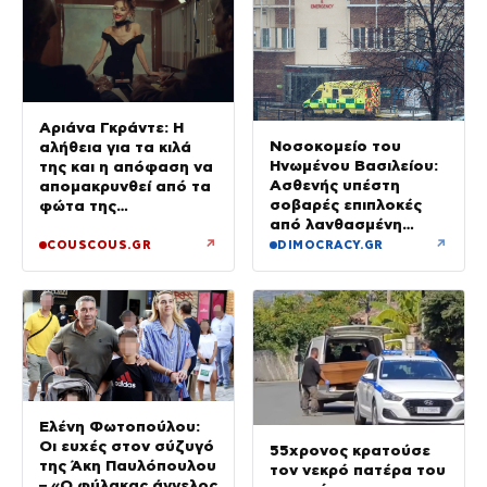
Αριάνα Γκράντε: Η
Νοσοκομείο του
αλήθεια για τα κιλά
Ηνωμένου Βασιλείου:
της και η απόφαση να
Ασθενής υπέστη
απομακρυνθεί από τα
σοβαρές επιπλοκές
φώτα της
από λανθασμένη
δημοσιότητας
σύνδεση εντέρου και
↗
↗
COUSCOUS.GR
DIMOCRACY.GR
στομάχου
Ελένη Φωτοπούλου:
Οι ευχές στον σύζυγό
55χρονος κρατούσε
της Άκη Παυλόπουλου
τον νεκρό πατέρα του
– «Ο φύλακας άγγελος