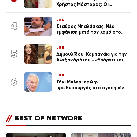
Χρήστος Μάστορας: Οι
χωριστές διακοπές και η
επέτειος που φέτος πέρασε
LIFE
απαρατήρητη
4
Σταύρος Μπαλάσκας: Νέα
εμφάνιση μετά τον χαμό στο
«Πρωινό» (Φωτογραφία)
LIFE
5
Δημουλίδου: Καμπανάκι για την
Αλεξανδράτου – «Υπάρχει και
ένα μικρό παιδί πίσω που
χρειάζεται τη μάνα του»
LIFE
6
Τόνι Μπλερ: πρώην
πρωθυπουργός στο αγαπημένο
του Πόρτο Χέλι
//
BEST OF NETWORK