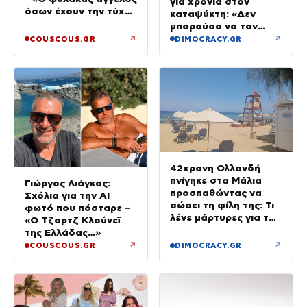
για χρόνια στον
όσων έχουν την τύχη
καταψύκτη: «Δεν
να βρίσκονται κοντά
μπορούσα να τον
του»
αποχωριστώ»
↗
↗
COUSCOUS.GR
DIMOCRACY.GR
42χρονη Ολλανδή
πνίγηκε στα Μάλια
Γιώργος Λιάγκας:
προσπαθώντας να
Σχόλια για την ΑΙ
σώσει τη φίλη της: Τι
φωτό που πόσταρε –
λένε μάρτυρες για τον
«Ο Τζορτζ Κλούνεϊ
πανικό
της Ελλάδας…»
↗
↗
COUSCOUS.GR
DIMOCRACY.GR