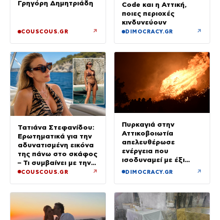
Γρηγόρη Δημητριάδη
Code και η Αττική,
ποιες περιοχές
κινδυνεύουν
↗
↗
COUSCOUS.GR
DIMOCRACY.GR
Πυρκαγιά στην
Τατιάνα Στεφανίδου:
Αττικοβοιωτία
Ερωτηματικά για την
απελευθέρωσε
αδυνατισμένη εικόνα
ενέργεια που
της πάνω στο σκάφος
ισοδυναμεί με έξι
– Τι συμβαίνει με την
βόμβες Χιροσίμα
υγεία της;
↗
↗
COUSCOUS.GR
DIMOCRACY.GR