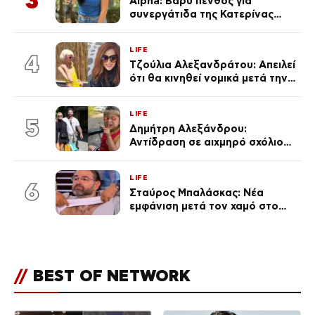
3
Alpha: Βαρύ πένθος για
συνεργάτιδα της Κατερίνας
Καινούργιου – «Κουράστηκες
πολύ… Απόψε είσαι στα χέρια
LIFE
του Θεού»
4
Τζούλια Αλεξανδράτου: Απειλεί
ότι θα κινηθεί νομικά μετά την
ανάρτηση της Δημουλίδου
LIFE
5
Δημήτρη Αλεξάνδρου:
Αντίδραση σε αιχμηρό σχόλιο
για την Τούνη με αφορμή το
μεγάλωμα του Πάρη
LIFE
6
Σταύρος Μπαλάσκας: Νέα
εμφάνιση μετά τον χαμό στο
«Πρωινό» (Φωτογραφία)
//
BEST OF NETWORK