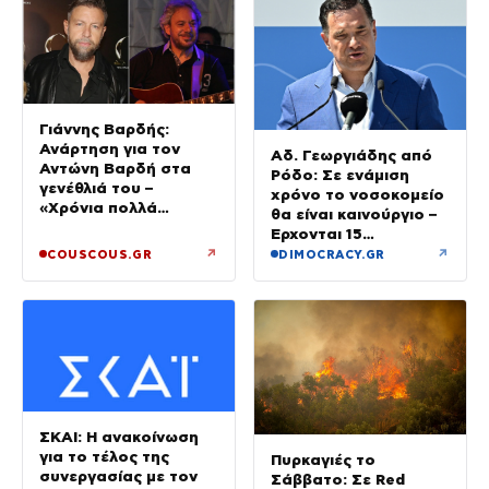
Γιάννης Βαρδής:
Ανάρτηση για τον
Αδ. Γεωργιάδης από
Αντώνη Βαρδή στα
Ρόδο: Σε ενάμιση
γενέθλιά του –
χρόνο το νοσοκομείο
«Χρόνια πολλά
θα είναι καινούργιο –
μπαμπά»
Έρχονται 15
νοσηλευτές και
↗
↗
COUSCOUS.GR
DIMOCRACY.GR
ενισχύεται το
Ακτινολογικό
ΣΚΑΙ: Η ανακοίνωση
για το τέλος της
Πυρκαγιές το
συνεργασίας με τον
Σάββατο: Σε Red