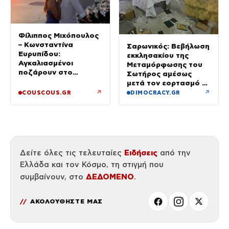
Φίλιππος Μιχόπουλος
– Κωνσταντίνα
Σαρωνικός: Βεβήλωση
Ευρυπίδου:
εκκλησακίου της
Αγκαλιασμένοι
Μεταμόρφωσης του
ποζάρουν στο
Σωτήρος αμέσως
ηλιοβασίλεμα της
μετά τον εορτασμό –
Σαντορίνης
Έσπασαν εικόνες στην
↗
↗
COUSCOUS.GR
DIMOCRACY.GR
Αγία Τράπεζα
Ειδήσεις
Δείτε όλες τις τελευταίες
από την
Ελλάδα και τον Κόσμο, τη στιγμή που
ΔΕΔΟΜΕΝΟ
συμβαίνουν, στο
.
ΑΚΟΛΟΥΘΗΣΤΕ ΜΑΣ