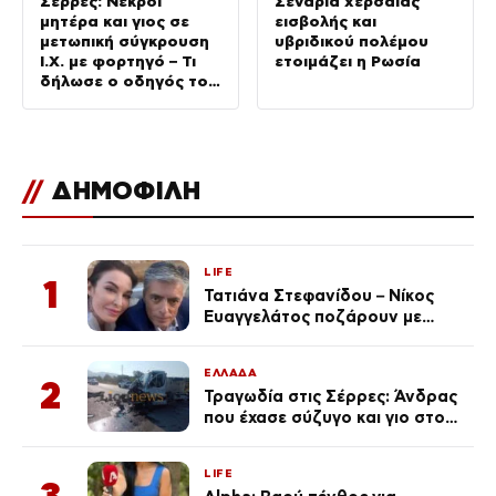
Σέρρες: Νεκροί
Σενάρια χερσαίας
μητέρα και γιος σε
εισβολής και
μετωπική σύγκρουση
υβριδικού πολέμου
Ι.Χ. με φορτηγό – Τι
ετοιμάζει η Ρωσία
δήλωσε ο οδηγός του
φορτηγού στο
ACTION 24
//
ΔΗΜΟΦΙΛΗ
LIFE
1
Τατιάνα Στεφανίδου – Νίκος
Ευαγγελάτος ποζάρουν με
μαγιό σε παραλία στην
Κεφαλονιά
ΕΛΛΑΔΑ
2
Τραγωδία στις Σέρρες: Άνδρας
που έχασε σύζυγο και γιο στο
τροχαίο λέει «Τα έχασα όλα, κάτι
με τράβαγε στην καρδιά μου»
LIFE