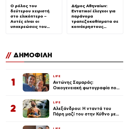
Ο ρόλος του
Δήμος Αθηναίων:
δεύτερου χειριστή
Εντατικοί έλεγχοι για
στο ελικόπτερο –
παράνομα
Αυτές είναι οι
τραπεζοκαθίσματα σε
υποχρεώσεις του
κοινόχρηστους
“χειριστή”
χώρους –
Απομακρύνθηκαν
πάνω από 240
//
ΔΗΜΟΦΙΛΗ
LIFE
1
Αντώνης Σαμαράς:
Οικογενειακή φωτογραφία που
ανάρτησε ο γιος του λίγο πριν
από την επέτειο θανάτου της
LIFE
Λένας
2
Αλεξάνδρου: Η νταντά του
Πάρη μαζί του στην Κύθνο με
τον μικρό και την Ελληνίδου
(Φωτογραφίες)
LIFE