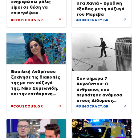
ενημερώσω μόλις
στα Χανιά – Βραδινή
είμαι σε θέση να
έξοδος με τη σύζυγό
επιστρέψω»
του Μαρέβα
↗
↗
COUSCOUS.GR
DIMOCRACY.GR
Βασιλική Ανδρίτσου
ξεκίνησε τις διακοπές
Σαν σήμερα 7
της με τον σύζυγό
Αυγούστου: Ο
της, Νίκο Συμεωνίδη,
άνθρωπος που
και την επτάχρονη
περπάτησε ανάμεσα
κόρη τους
στους Δίδυμους
Πύργους
↗
↗
COUSCOUS.GR
DIMOCRACY.GR