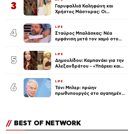
3
Γαρυφαλλιά Καληφώνη και
Χρήστος Μάστορας: Οι
χωριστές διακοπές και η
επέτειος που φέτος πέρασε
LIFE
απαρατήρητη
4
Σταύρος Μπαλάσκας: Νέα
εμφάνιση μετά τον χαμό στο
«Πρωινό» (Φωτογραφία)
LIFE
5
Δημουλίδου: Καμπανάκι για την
Αλεξανδράτου – «Υπάρχει και
ένα μικρό παιδί πίσω που
χρειάζεται τη μάνα του»
LIFE
6
Τόνι Μπλερ: πρώην
πρωθυπουργός στο αγαπημένο
του Πόρτο Χέλι
//
BEST OF NETWORK