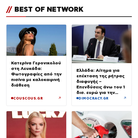
//
BEST OF NETWORK
Κατερίνα Γερονικολού
στη Λευκάδα:
Ελλάδα: Αίτημα για
Φωτογραφίες από την
επέκταση της ρήτρας
πισίνα με καλοκαιρινή
διαφυγής –
διάθεση
Επενδύσεις άνω του 1
δισ. ευρώ για την
Ενέργεια έως το 2028
↗
↗
COUSCOUS.GR
DIMOCRACY.GR