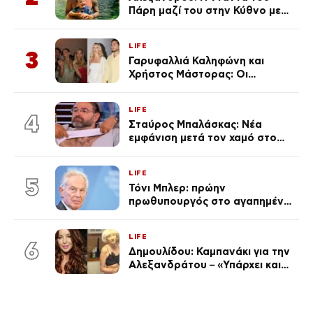
Πάρη μαζί του στην Κύθνο με
τον μικρό και την Ελληνίδου
(Φωτογραφίες)
LIFE
3
Γαρυφαλλιά Καληφώνη και
Χρήστος Μάστορας: Οι
χωριστές διακοπές και η
επέτειος που φέτος πέρασε
LIFE
απαρατήρητη
4
Σταύρος Μπαλάσκας: Νέα
εμφάνιση μετά τον χαμό στο
«Πρωινό» (Φωτογραφία)
LIFE
5
Τόνι Μπλερ: πρώην
πρωθυπουργός στο αγαπημένο
του Πόρτο Χέλι
LIFE
6
Δημουλίδου: Καμπανάκι για την
Αλεξανδράτου – «Υπάρχει και
ένα μικρό παιδί πίσω που
χρειάζεται τη μάνα του»