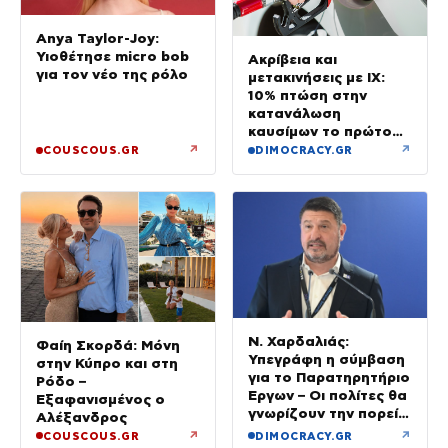
Anya Taylor-Joy:
Υιοθέτησε micro bob
Ακρίβεια και
για τον νέο της ρόλο
μετακινήσεις με ΙΧ:
10% πτώση στην
κατανάλωση
καυσίμων το πρώτο
εξάμηνο του έτους
↗
↗
COUSCOUS.GR
DIMOCRACY.GR
Ν. Χαρδαλιάς:
Φαίη Σκορδά: Μόνη
Υπεγράφη η σύμβαση
στην Κύπρο και στη
για το Παρατηρητήριο
Ρόδο –
Έργων – Οι πολίτες θα
Εξαφανισμένος ο
γνωρίζουν την πορεία
Αλέξανδρος
κάθε έργου στην
↗
↗
COUSCOUS.GR
DIMOCRACY.GR