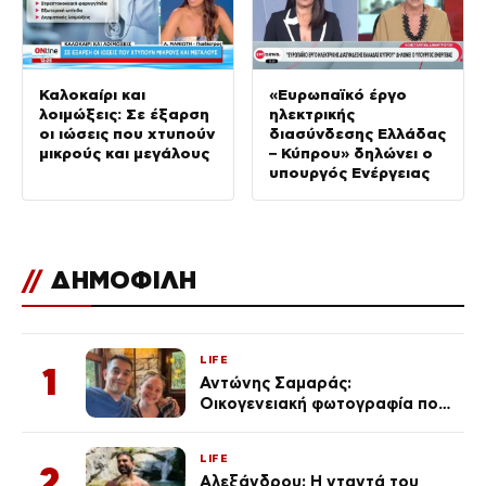
Καλοκαίρι και
«Ευρωπαϊκό έργο
λοιμώξεις: Σε έξαρση
ηλεκτρικής
οι ιώσεις που χτυπούν
διασύνδεσης Ελλάδας
μικρούς και μεγάλους
– Κύπρου» δηλώνει ο
υπουργός Ενέργειας
//
ΔΗΜΟΦΙΛΗ
LIFE
1
Αντώνης Σαμαράς:
Οικογενειακή φωτογραφία που
ανάρτησε ο γιος του λίγο πριν
από την επέτειο θανάτου της
LIFE
Λένας
2
Αλεξάνδρου: Η νταντά του