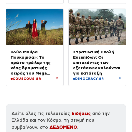
περιοχή τους
«Δύο Μαύρα
Στρατιωτική Σχολή
Πουκάμισα»: Το
Ευελπίδων: Οι
πρώτο τρέιλερ της
επιτυχόντες των
νέας δραματικής
εξετάσεων καλούνται
σειράς του Mega
για κατάταξη
κυκλοφόρησε
↗
↗
COUSCOUS.GR
DIMOCRACY.GR
Ειδήσεις
Δείτε όλες τις τελευταίες
από την
Ελλάδα και τον Κόσμο, τη στιγμή που
ΔΕΔΟΜΕΝΟ
συμβαίνουν, στο
.