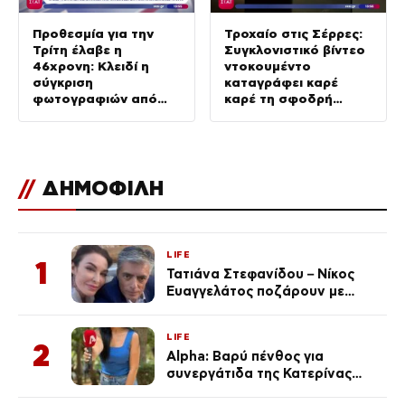
Προθεσμία για την
Τροχαίο στις Σέρρες:
Τρίτη έλαβε η
Συγκλονιστικό βίντεο
46χρονη: Κλειδί η
ντοκουμέντο
σύγκριση
καταγράφει καρέ
φωτογραφιών από
καρέ τη σφοδρή
την επίθεση στη
σύγκρουση
Marfin & διακοπές το
2009
//
ΔΗΜΟΦΙΛΗ
LIFE
1
Τατιάνα Στεφανίδου – Νίκος
Ευαγγελάτος ποζάρουν με
μαγιό σε παραλία στην
Κεφαλονιά
LIFE
2
Alpha: Βαρύ πένθος για
συνεργάτιδα της Κατερίνας
Καινούργιου – «Κουράστηκες