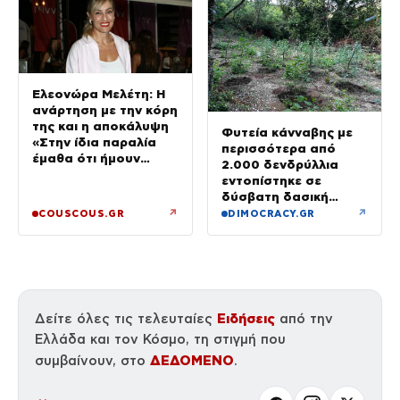
Ελεονώρα Μελέτη: Η
ανάρτηση με την κόρη
της και η αποκάλυψη
Φυτεία κάνναβης με
«Στην ίδια παραλία
περισσότερα από
έμαθα ότι ήμουν
2.000 δενδρύλλια
έγκυος»
εντοπίστηκε σε
δύσβατη δασική
περιοχή στη Φθιώτιδα
↗
↗
COUSCOUS.GR
DIMOCRACY.GR
Ειδήσεις
Δείτε όλες τις τελευταίες
από την
Ελλάδα και τον Κόσμο, τη στιγμή που
ΔΕΔΟΜΕΝΟ
συμβαίνουν, στο
.