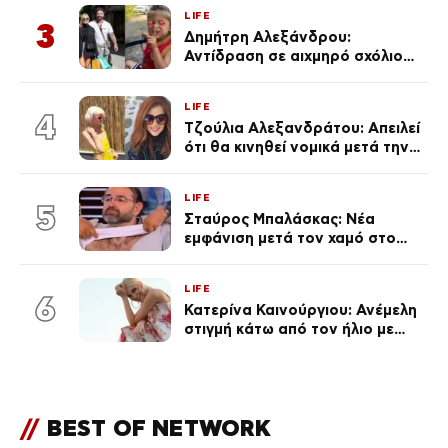
πολύ… Απόψε είσαι στα χέρια
LIFE
του Θεού»
3
Δημήτρη Αλεξάνδρου:
Αντίδραση σε αιχμηρό σχόλιο
για την Τούνη με αφορμή το
μεγάλωμα του Πάρη
LIFE
4
Τζούλια Αλεξανδράτου: Απειλεί
ότι θα κινηθεί νομικά μετά την
ανάρτηση της Δημουλίδου
LIFE
5
Σταύρος Μπαλάσκας: Νέα
εμφάνιση μετά τον χαμό στο
«Πρωινό» (Φωτογραφία)
LIFE
6
Κατερίνα Καινούργιου: Ανέμελη
στιγμή κάτω από τον ήλιο με
τους followers της
(φωτογραφία)
//
BEST OF NETWORK