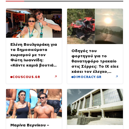
Ελένη Βουλγαράκη για
τα δημοσιεύματα
Οδηγός του
χωρισμού με τον
φορτηγού για το
Φώτη Ιωαννίδη:
θανατηφόρο τροχαίο
«Κάντε καμιά βουτιά
στις Σέρρες: Το ΙΧ είχε
με το κεφάλι να
χάσει τον έλεγχο,
δροσιστείτε»
έφυγε στο αντίθετο
↗
↗
COUSCOUS.GR
DIMOCRACY.GR
ρεύμα
Μαρίνα Βερνίκου –