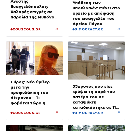
Ανέστης
Υπόθεση των
Ευαγγελόπουλος:
υποκλοπών: Μένει στο
Χαλαρές στιγμές σε
αρχείο με απόφαση
παραλία της Μυκόνου
του εισαγγελέα του
– Φωτογραφίες
Αρείου Πάγου
↗
↗
COUSCOUS.GR
DIMOCRACY.GR
Σύρος: Νέο θρίλερ
55χρονος που είχε
μετά την
κρύψει τη σορό του
προφυλάκιση του
πατέρα του σε
41χρονου – Τι
καταψύκτη
φοβάται τώρα η
καταδικάστηκε σε 11
οικογένεια της Βάγγης
μήνες με αναστολή
↗
↗
COUSCOUS.GR
DIMOCRACY.GR