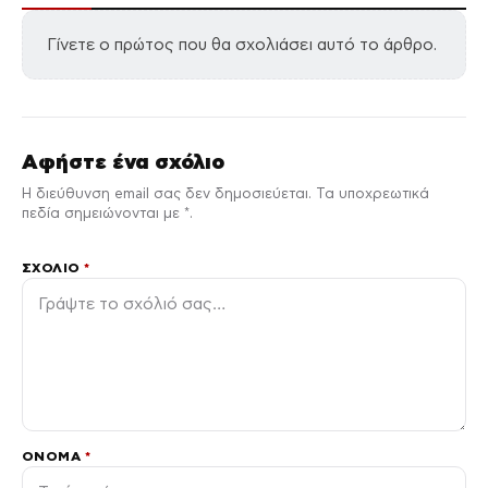
Τροχαίο ατύχημα για
τον Mike: «Θα σας
Κυριάκος Μητσοτάκης
ενημερώσω μόλις
στα Χανιά – Βραδινή
είμαι σε θέση να
έξοδος με τη σύζυγό
επιστρέψω»
του Μαρέβα
↗
↗
COUSCOUS.GR
DIMOCRACY.GR
Ειδήσεις
Δείτε όλες τις τελευταίες
από την
Ελλάδα και τον Κόσμο, τη στιγμή που
ΔΕΔΟΜΕΝΟ
συμβαίνουν, στο
.
ΑΚΟΛΟΥΘΗΣΤΕ ΜΑΣ