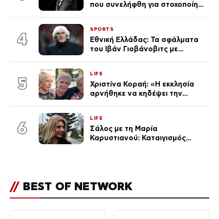
που συνελήφθη για στοχοποίηση
του Άδωνι Γεωργιάδη –
Οραματιζόταν μέρες Νεπάλ
SPORTS
στην Ελλάδα
4
Εθνική Ελλάδας: Τα σφάλματα
του Ιβάν Γιοβάνοβιτς με
Τζολάκη, Μουζακίτη, Παυλίδη
και Κωνσταντέλια «κλειδί» στον
LIFE
αποκλεισμό από το Μουντιάλ
5
Χριστίνα Κοραή: «Η εκκλησία
αρνήθηκε να κηδέψει την
αδερφή μου, που χάρισε 4
ζωές»
LIFE
6
Σάλος με τη Μαρία
Καρυστιανού: Καταιγισμός
αντιδράσεων για την ανάρτηση
για την τραγωδία στην
Ηλιούπολη
//
BEST OF NETWORK