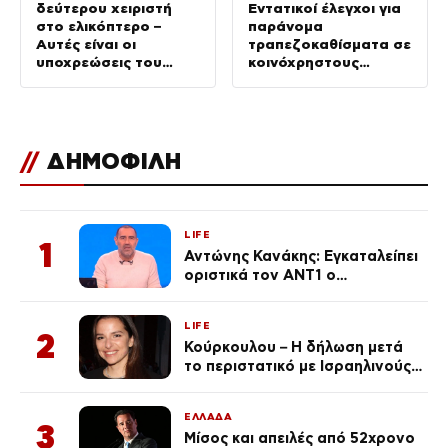
δεύτερου χειριστή
Εντατικοί έλεγχοι για
στο ελικόπτερο –
παράνομα
Αυτές είναι οι
τραπεζοκαθίσματα σε
υποχρεώσεις του
κοινόχρηστους
“χειριστή”
χώρους –
Απομακρύνθηκαν
πάνω από 240
//
ΔΗΜΟΦΙΛΗ
LIFE
1
Αντώνης Κανάκης: Εγκαταλείπει
οριστικά τον ΑΝΤ1 ο
αγαπημένος παρουσιαστής
LIFE
2
Κούρκουλου – Η δήλωση μετά
το περιστατικό με Ισραηλινούς:
«Φερθήκατε σαν
κακομαθημένο
ΕΛΛΑΔΑ
πλουσιοκόριτσο»
3
Μίσος και απειλές από 52χρονο