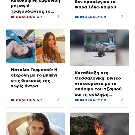
Καλοκαιρινή εμφάνιση
δεν προσέγγισε τα
με μαγιό
Ψαρά λόγω καιρού
τραγουδώντας το
«Καλοκαιρινά
↗
↗
COUSCOUS.GR
DIMOCRACY.GR
Ραντεβού»
Ναταλία Γερμανού: Η
Καταδίωξη στη
61χρονη με το μπικίνι
Θεσσαλονίκη: Βίντεο
στις διακοπές της
ντοκουμέντο με το
χωρίς άντρα
σπάσιμο του τζαμιού
και τη σύλληψη
37χρονου με
↗
↗
COUSCOUS.GR
DIMOCRACY.GR
κλεμμένο Ι.Χ.