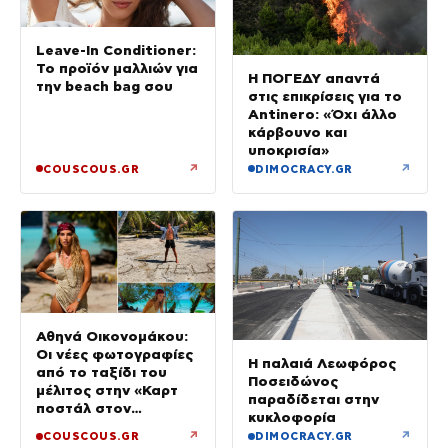
Leave-In Conditioner:
Το προϊόν μαλλιών για
Η ΠΟΓΕΔΥ απαντά
την beach bag σου
στις επικρίσεις για το
Antinero: «Όχι άλλο
κάρβουνο και
υποκρισία»
↗
↗
COUSCOUS.GR
DIMOCRACY.GR
Αθηνά Οικονομάκου:
Οι νέες φωτογραφίες
Η παλαιά Λεωφόρος
από το ταξίδι του
Ποσειδώνος
μέλιτος στην «Καρτ
παραδίδεται στην
ποστάλ στον
κυκλοφορία
παράδεισο»
↗
↗
COUSCOUS.GR
DIMOCRACY.GR