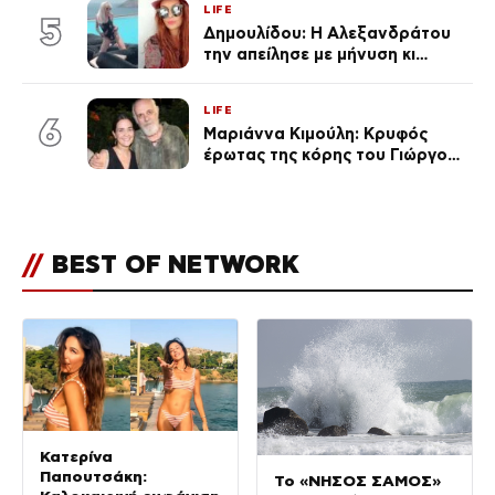
LIFE
5
Δημουλίδου: Η Αλεξανδράτου
την απείλησε με μήνυση κι
εκείνη απαντά – «Δεν σε
αναγνώρισα, όταν κατάλαβα
LIFE
ποια είσαι σοκαρίστικα»
6
Μαριάννα Κιμούλη: Κρυφός
έρωτας της κόρης του Γιώργου,
είναι μαζί 4 χρόνια,
φωτογραφίες του
//
BEST OF NETWORK
Κατερίνα
Παπουτσάκη:
Το «ΝΗΣΟΣ ΣΑΜΟΣ»