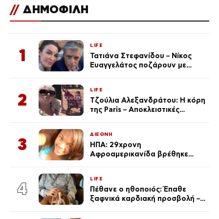
//
ΔΗΜΟΦΙΛΗ
LIFE
1
Τατιάνα Στεφανίδου – Νίκος
Ευαγγελάτος ποζάρουν με
μαγιό σε παραλία στην
Κεφαλονιά
LIFE
2
Τζούλια Αλεξανδράτου: Η κόρη
της Paris – Αποκλειστικές
φωτογραφίες
ΔΙΕΘΝΗ
3
ΗΠΑ: 29χρονη
Αφροαμερικανίδα βρέθηκε
απαγχονισμένη σε δέντρο στον
Μισισιπή
LIFE
4
Πέθανε ο ηθοποιός: Έπαθε
ξαφνικά καρδιακή προσβολή – Η
ανακοίνωση της συζύγου του