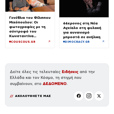
Γενέθλια του Φίλιππου
Μιχόπουλου: Οι
66χρονος στη Νέα
φωτογραφίες με τη
Αγχίαλο στη φυλακή
σύντροφό του
για αυνανισμό
Κωνσταντίνα
μπροστά σε ανήλικη
Ευρυπίδου και το
↗
↗
COUSCOUS.GR
DIMOCRACY.GR
δημόσιο «Σ’ αγαπώ»
Ειδήσεις
Δείτε όλες τις τελευταίες
από την
Ελλάδα και τον Κόσμο, τη στιγμή που
ΔΕΔΟΜΕΝΟ
συμβαίνουν, στο
.
ΑΚΟΛΟΥΘΗΣΤΕ ΜΑΣ