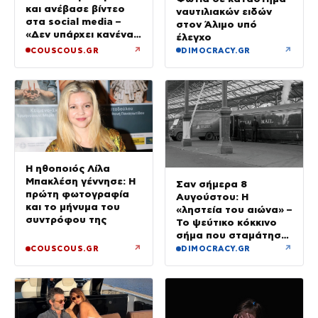
και ανέβασε βίντεο
ναυτιλιακών ειδών
στα social media –
στον Άλιμο υπό
«Δεν υπάρχει κανένας
έλεγχο
λόγος να φοβόμαστε»
↗
↗
COUSCOUS.GR
DIMOCRACY.GR
Η ηθοποιός Λίλα
Μπακλέση γέννησε: Η
Σαν σήμερα 8
πρώτη φωτογραφία
Αυγούστου: Η
και το μήνυμα του
«ληστεία του αιώνα» –
συντρόφου της
Το ψεύτικο κόκκινο
σήμα που σταμάτησε
τρένο με 2,6 εκατ.
↗
↗
COUSCOUS.GR
DIMOCRACY.GR
λίρες