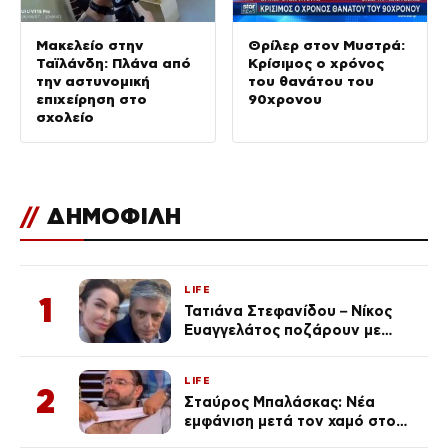
Μακελείο στην
Θρίλερ στον Μυστρά:
Ταϊλάνδη: Πλάνα από
Κρίσιμος ο χρόνος
την αστυνομική
του θανάτου του
επιχείρηση στο
90χρονου
σχολείο
//
ΔΗΜΟΦΙΛΗ
LIFE
1
Τατιάνα Στεφανίδου – Νίκος
Ευαγγελάτος ποζάρουν με
μαγιό σε παραλία στην
Κεφαλονιά
LIFE
2
Σταύρος Μπαλάσκας: Νέα
εμφάνιση μετά τον χαμό στο
«Πρωινό» (Φωτογραφία)