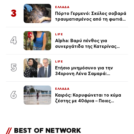
ΕΛΛΑΔΑ
3
Πόρτο Γερμενό: Σκύλος σοβαρά
τραυματισμένος από τη φωτιά
επέστρεψε στο σπίτι που τον
φρόντιζαν
LIFE
4
Alpha: Βαρύ πένθος για
συνεργάτιδα της Κατερίνας
Καινούργιου – «Κουράστηκες
πολύ… Απόψε είσαι στα χέρια
LIFE
του Θεού»
5
Ετήσιο μνημόσυνο για την
34χρονη Λένα Σαμαρά:
Συγκινημένοι ο Αντώνης
Σαμαράς και η σύζυγός του
ΕΛΛΑΔΑ
6
Καιρός: Κορυφώνεται το κύμα
ζέστης με 40άρια – Ποιες
περιοχές βρίσκονται στο
επίκεντρο και μέχρι πότε θα
κρατήσουν τα μελτέμια
//
BEST OF NETWORK