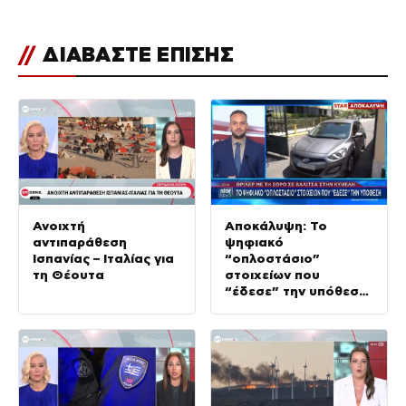
//
ΔΙΑΒΑΣΤΕ ΕΠΙΣΗΣ
Ανοιχτή
Αποκάλυψη: Το
αντιπαράθεση
ψηφιακό
Ισπανίας – Ιταλίας για
“οπλοστάσιο”
τη Θέουτα
στοιχείων που
“έδεσε” την υπόθεση
της δολοφονίας στην
Κυψέλη