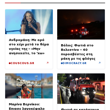
Ανδρομάχη: Με ορό
στο χέρι μετά το θέμα
Βόλος: Φωτιά στο
υγείας της – «Μην
Βελεστίνο – 40
ανησυχείτε, το ‘χω»
πυροσβέστες στη
μάχη με τις φλόγες
↗
↗
COUSCOUS.GR
DIMOCRACY.GR
Μαρίνα Βερνίκου:
Έπιασε λαγοκέφαλο
Φωτιά σε κατάστημα