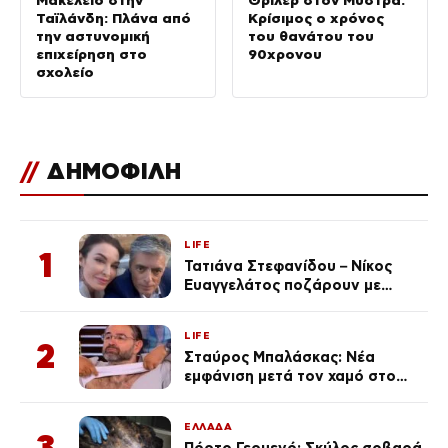
Ταϊλάνδη: Πλάνα από
Κρίσιμος ο χρόνος
την αστυνομική
του θανάτου του
επιχείρηση στο
90χρονου
σχολείο
//
ΔΗΜΟΦΙΛΗ
LIFE
1
Τατιάνα Στεφανίδου – Νίκος
Ευαγγελάτος ποζάρουν με
μαγιό σε παραλία στην
Κεφαλονιά
LIFE
2
Σταύρος Μπαλάσκας: Νέα
εμφάνιση μετά τον χαμό στο
«Πρωινό» (Φωτογραφία)
ΕΛΛΑΔΑ
3
Πόρτο Γερμενό: Σκύλος σοβαρά