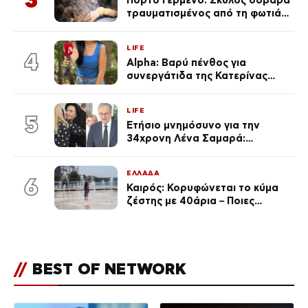
τραυματισμένος από τη φωτιά
επέστρεψε στο σπίτι που τον
φρόντιζαν
LIFE
4
Alpha: Βαρύ πένθος για
συνεργάτιδα της Κατερίνας
Καινούργιου – «Κουράστηκες
πολύ… Απόψε είσαι στα χέρια
LIFE
του Θεού»
5
Ετήσιο μνημόσυνο για την
34χρονη Λένα Σαμαρά:
Συγκινημένοι ο Αντώνης
Σαμαράς και η σύζυγός του
ΕΛΛΑΔΑ
6
Καιρός: Κορυφώνεται το κύμα
ζέστης με 40άρια – Ποιες
περιοχές βρίσκονται στο
επίκεντρο και μέχρι πότε θα
κρατήσουν τα μελτέμια
//
BEST OF NETWORK