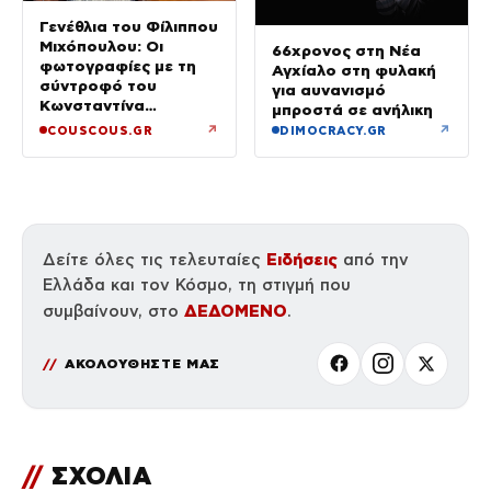
Γενέθλια του Φίλιππου
Μιχόπουλου: Οι
66χρονος στη Νέα
φωτογραφίες με τη
Αγχίαλο στη φυλακή
σύντροφό του
για αυνανισμό
Κωνσταντίνα
μπροστά σε ανήλικη
Ευρυπίδου και το
↗
↗
COUSCOUS.GR
DIMOCRACY.GR
δημόσιο «Σ’ αγαπώ»
Ειδήσεις
Δείτε όλες τις τελευταίες
από την
Ελλάδα και τον Κόσμο, τη στιγμή που
ΔΕΔΟΜΕΝΟ
συμβαίνουν, στο
.
ΑΚΟΛΟΥΘΗΣΤΕ ΜΑΣ
//
ΣΧΟΛΙΑ