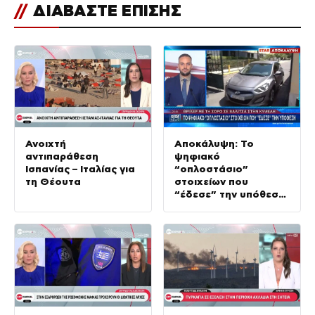
//
ΔΙΑΒΑΣΤΕ ΕΠΙΣΗΣ
Ανοιχτή
Αποκάλυψη: Το
αντιπαράθεση
ψηφιακό
Ισπανίας – Ιταλίας για
“οπλοστάσιο”
τη Θέουτα
στοιχείων που
“έδεσε” την υπόθεση
της δολοφονίας στην
Κυψέλη