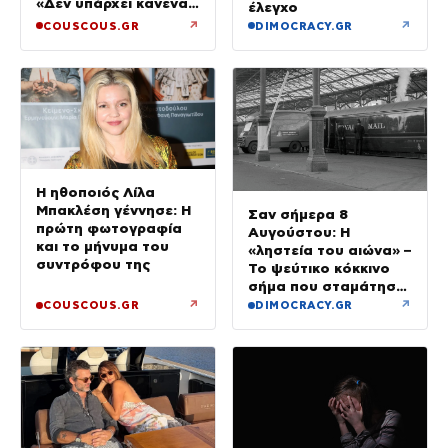
«Δεν υπάρχει κανένας
έλεγχο
λόγος να φοβόμαστε»
↗
↗
COUSCOUS.GR
DIMOCRACY.GR
Η ηθοποιός Λίλα
Μπακλέση γέννησε: Η
Σαν σήμερα 8
πρώτη φωτογραφία
Αυγούστου: Η
και το μήνυμα του
«ληστεία του αιώνα» –
συντρόφου της
Το ψεύτικο κόκκινο
σήμα που σταμάτησε
τρένο με 2,6 εκατ.
↗
↗
COUSCOUS.GR
DIMOCRACY.GR
λίρες