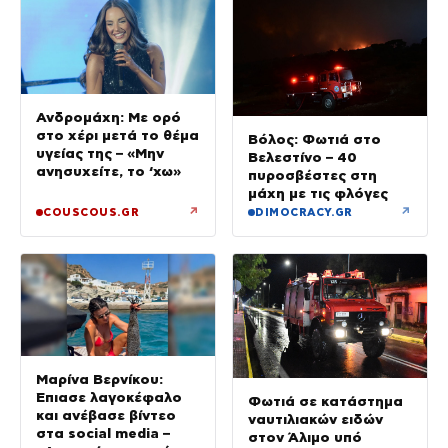
Ανδρομάχη: Με ορό
στο χέρι μετά το θέμα
Βόλος: Φωτιά στο
υγείας της – «Μην
Βελεστίνο – 40
ανησυχείτε, το ‘χω»
πυροσβέστες στη
μάχη με τις φλόγες
↗
↗
COUSCOUS.GR
DIMOCRACY.GR
Μαρίνα Βερνίκου:
Έπιασε λαγοκέφαλο
Φωτιά σε κατάστημα
και ανέβασε βίντεο
ναυτιλιακών ειδών
στα social media –
στον Άλιμο υπό