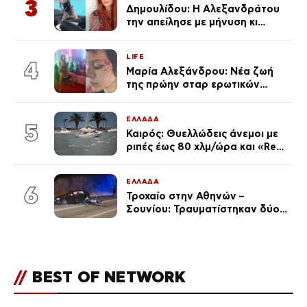
3
Δημουλίδου: Η Αλεξανδράτου
την απείλησε με μήνυση κι
εκείνη απαντά – «Δεν σε
αναγνώρισα, όταν κατάλαβα
LIFE
ποια είσαι σοκαρίστικα»
4
Μαρία Αλεξάνδρου: Νέα ζωή
της πρώην σταρ ερωτικών
ταινιών, μητέρα ενός παιδιού με
σύντροφο επιχειρηματία
ΕΛΛΑΔΑ
(Φωτογραφίες)
5
Καιρός: Θυελλώδεις άνεμοι με
ριπές έως 80 χλμ/ώρα και «Red
Code» σε 6 περιοχές για
κίνδυνο πυρκαγιάς
ΕΛΛΑΔΑ
6
Τροχαίο στην Αθηνών –
Σουνίου: Τραυματίστηκαν δύο
αστυνομικοί
//
BEST OF NETWORK