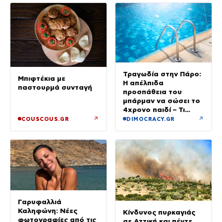
Τραγωδία στην Πάρο:
Μπιφτέκια με
Η απέλπιδα
παστουρμά συνταγή
προσπάθεια του
μπάρμαν να σώσει το
4χρονο παιδί – Τι
ερευνούν οι αρχές
↗
↗
COUSCOUS.GR
DIMOCRACY.GR
Γαρυφαλλιά
Καληφώνη: Νέες
Κίνδυνος πυρκαγιάς
φωτογραφίες από τις
σε Αττική και πέντε