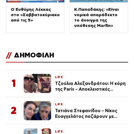
Ο Ευθύμης Λέκκας
Κ.Παπαδάκης: «Είναι
στο «Σαββατοκύριακο
νομικά απαράδεκτο
από τις 5»
το άνοιγμα της
υπόθεσης Μarfin»
//
ΔΗΜΟΦΙΛΗ
LIFE
1
Τζούλια Αλεξανδράτου: Η κόρη
της Paris – Αποκλειστικές
φωτογραφίες
LIFE
2
Τατιάνα Στεφανίδου – Νίκος
Ευαγγελάτος ποζάρουν με
μαγιό σε παραλία στην
Κεφαλονιά
LIFE