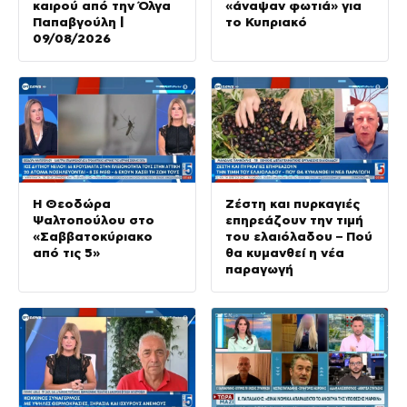
καιρού από την Όλγα
«άναψαν φωτιά» για
Παπαβγούλη |
το Κυπριακό
09/08/2026
Η Θεοδώρα
Ζέστη και πυρκαγιές
Ψαλτοπούλου στο
επηρεάζουν την τιμή
«Σαββατοκύριακο
του ελαιόλαδου – Πού
από τις 5»
θα κυμανθεί η νέα
παραγωγή