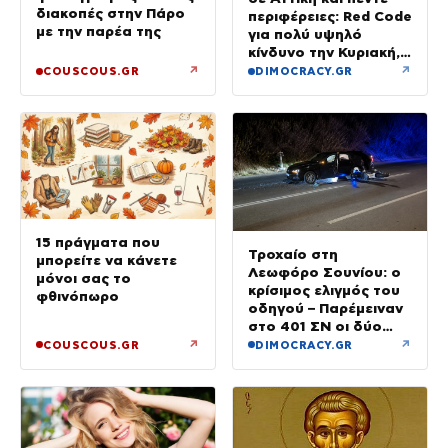
διακοπές στην Πάρο
περιφέρειες: Red Code
με την παρέα της
για πολύ υψηλό
κίνδυνο την Κυριακή,
με μελτέμια έως 8
↗
↗
COUSCOUS.GR
DIMOCRACY.GR
μποφόρ
15 πράγματα που
Τροχαίο στη
μπορείτε να κάνετε
Λεωφόρο Σουνίου: ο
μόνοι σας το
κρίσιμος ελιγμός του
φθινόπωρο
οδηγού – Παρέμειναν
στο 401 ΣΝ οι δύο
αστυνομικοί
↗
↗
COUSCOUS.GR
DIMOCRACY.GR