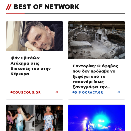
//
BEST OF NETWORK
Ιβάν Σβιτάιλο:
Ατύχημα στις
Σαντορίνη: Ο έφηβος
διακοπές του στην
που δεν πρόλαβε να
Κέρκυρα
ξεφύγει από το
τσουνάμι ίσως
ξαναγράφει την
ιστορία της μινωικής
↗
↗
COUSCOUS.GR
DIMOCRACY.GR
καταστροφής