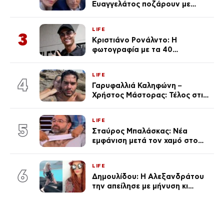
Ευαγγελάτος ποζάρουν με
μαγιό σε παραλία στην
Κεφαλονιά
LIFE
3
Κριστιάνο Ρονάλντο: Η
φωτογραφία με τα 40
πανάκριβα αυτοκίνητα στο
γκαράζ του ξεπέρασε τα 20,7
LIFE
εκ. likes
4
Γαρυφαλλιά Καληφώνη –
Χρήστος Μάστορας: Τέλος στις
φήμες χωρισμού, όλη η αλήθεια
για τη σχέση τους
LIFE
5
Σταύρος Μπαλάσκας: Νέα
εμφάνιση μετά τον χαμό στο
«Πρωινό» (Φωτογραφία)
LIFE
6
Δημουλίδου: Η Αλεξανδράτου
την απείλησε με μήνυση κι
εκείνη απαντά – «Δεν σε
αναγνώρισα, όταν κατάλαβα
ποια είσαι σοκαρίστικα»