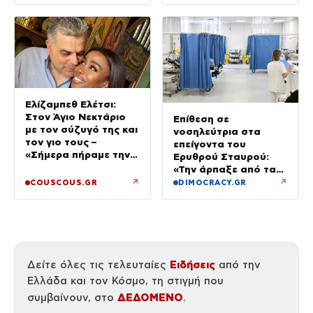
οι ρόλοι τους
Ελίζαμπεθ Ελέτσι:
Στον Άγιο Νεκτάριο
Επίθεση σε
με τον σύζυγό της και
νοσηλεύτρια στα
τον γιο τους –
επείγοντα του
«Σήμερα πήραμε την
Ερυθρού Σταυρού:
ευχή για τον γιο μας»
«Την άρπαξε από τα
μαλλιά, της κατάφερε
↗
↗
COUSCOUS.GR
DIMOCRACY.GR
γροθιές»
Ειδήσεις
Δείτε όλες τις τελευταίες
από την
Ελλάδα και τον Κόσμο, τη στιγμή που
ΔΕΔΟΜΕΝΟ
συμβαίνουν, στο
.