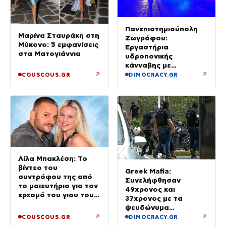
Πανεπιστημιούπολη
Μαρίνα Σταυράκη στη
Ζωγράφου:
Μύκονο: 5 εμφανίσεις
Εργαστήρια
στα Ματογιάννια
υδροπονικής
κάνναβης με
προσδοκώμενο
↗
↗
COUSCOUS.GR
DIMOCRACY.GR
όφελος άνω των
90.000 ευρώ –
Χειροπέδες σε τρία
άτομα
Λίλα Μπακλέση: Το
βίντεο του
Greek Mafia:
συντρόφου της από
Συνελήφθησαν
το μαιευτήριο για τον
49χρονος και
ερχομό του γιου τους
37χρονος με τα
– «Κάπου εκεί θα είμαι
ψευδώνυμα
και θα σε χαζεύω»
«πίτμπουλ» και
↗
↗
COUSCOUS.GR
DIMOCRACY.GR
«μπουλντόγκ» – Ποιοι