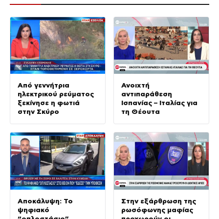
Από γεννήτρια
Ανοιχτή
ηλεκτρικού ρεύματος
αντιπαράθεση
ξεκίνησε η φωτιά
Ισπανίας – Ιταλίας για
στην Σκύρο
τη Θέουτα
Αποκάλυψη: Το
Στην εξάρθρωση της
ψηφιακό
ρωσόφωνης μαφίας
“οπλοστάσιο”
προχωρούν οι