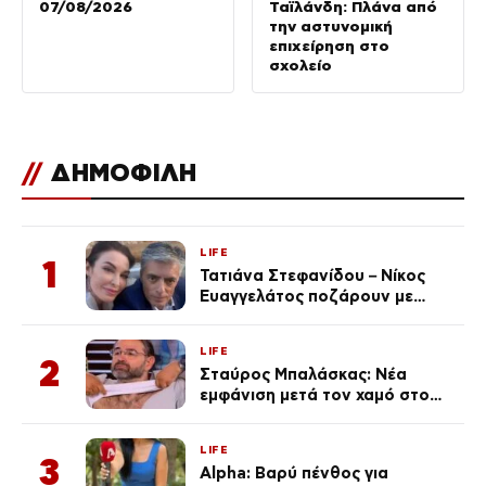
07/08/2026
Ταϊλάνδη: Πλάνα από
την αστυνομική
επιχείρηση στο
σχολείο
//
ΔΗΜΟΦΙΛΗ
LIFE
1
Τατιάνα Στεφανίδου – Νίκος
Ευαγγελάτος ποζάρουν με
μαγιό σε παραλία στην
Κεφαλονιά
LIFE
2
Σταύρος Μπαλάσκας: Νέα
εμφάνιση μετά τον χαμό στο
«Πρωινό» (Φωτογραφία)
LIFE
3
Alpha: Βαρύ πένθος για