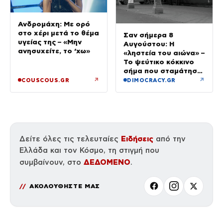
Ανδρομάχη: Με ορό
στο χέρι μετά το θέμα
Σαν σήμερα 8
υγείας της – «Μην
Αυγούστου: Η
ανησυχείτε, το ‘χω»
«ληστεία του αιώνα» –
Το ψεύτικο κόκκινο
σήμα που σταμάτησε
τρένο με 2,6 εκατ.
↗
↗
COUSCOUS.GR
DIMOCRACY.GR
λίρες
Ειδήσεις
Δείτε όλες τις τελευταίες
από την
Ελλάδα και τον Κόσμο, τη στιγμή που
ΔΕΔΟΜΕΝΟ
συμβαίνουν, στο
.
ΑΚΟΛΟΥΘΗΣΤΕ ΜΑΣ