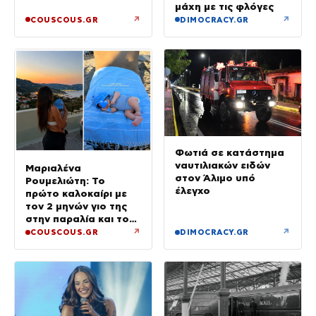
μάχη με τις φλόγες
↗
↗
COUSCOUS.GR
DIMOCRACY.GR
Φωτιά σε κατάστημα
ναυτιλιακών ειδών
Μαριαλένα
στον Άλιμο υπό
Ρουμελιώτη: Το
έλεγχο
πρώτο καλοκαίρι με
τον 2 μηνών γιο της
στην παραλία και το
τρυφερό βίντεο
↗
↗
COUSCOUS.GR
DIMOCRACY.GR