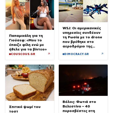
WSJ: Οι αμερικανικές
υπηρεσίες συνδέουν
Παπαμιχάλη για τη
τη Ρωσία με το drone
Γιούσεφ: «Μου το
που βρέθηκε στο
έπαιζε φίλη ενώ με
αεροδρόμιο της
ήθελε για τα βίντεο»
Λειψίας
↗
↗
COUSCOUS.GR
DIMOCRACY.GR
Βόλος: Φωτιά στο
Βελεστίνο – 40
Σπιτικό ψωμί του
πυροσβέστες στη
τοστ