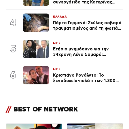
συνεργάτιδα της Κατερίνας
Καινούργιου – «Κουράστηκες
πολύ… Απόψε είσαι στα χέρια
ΕΛΛΑΔΑ
του Θεού»
4
Πόρτο Γερμενό: Σκύλος σοβαρά
τραυματισμένος από τη φωτιά
επέστρεψε στο σπίτι που τον
φρόντιζαν
LIFE
5
Ετήσιο μνημόσυνο για την
34χρονη Λένα Σαμαρά:
Συγκινημένοι ο Αντώνης
Σαμαράς και η σύζυγός του
LIFE
6
Κριστιάνο Ρονάλντο: Το
ξενοδοχείο-παλάτι των 1.300
ευρώ τη βραδιά που θα γίνει η
δεξίωση του γάμου
(φωτογραφίες)
//
BEST OF NETWORK