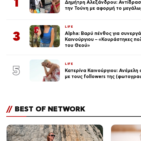
1
Δημήτρη Αλεξάνδρου: Αντίδραση
την Τούνη με αφορμή το μεγάλω
LIFE
3
Alpha: Βαρύ πένθος για συνεργά
Καινούργιου – «Κουράστηκες πο
του Θεού»
LIFE
5
Κατερίνα Καινούργιου: Ανέμελη 
με τους followers της (φωτογρα
//
BEST OF NETWORK