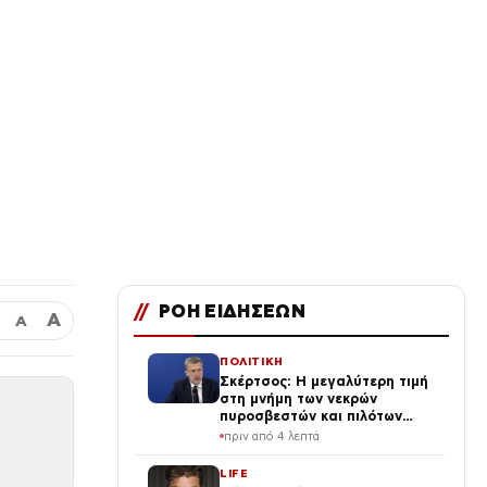
//
ΡΟΗ ΕΙΔΗΣΕΩΝ
Α
Α
ΠΟΛΙΤΙΚΗ
Σκέρτσος: Η μεγαλύτερη τιμή
στη μνήμη των νεκρών
πυροσβεστών και πιλότων
είναι να μην σταματήσουμε
πριν από 4 λεπτά
ποτέ να επενδύουμε στην
πρόληψη
LIFE