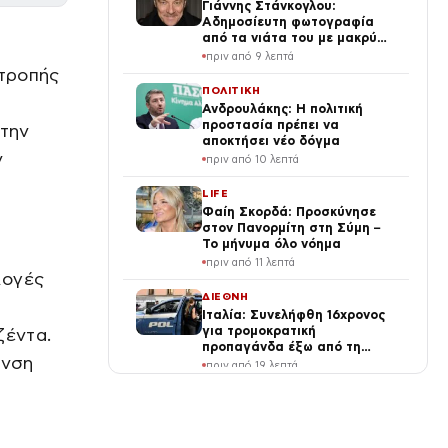
Γιάννης Στάνκογλου:
Αδημοσίευτη φωτογραφία
από τα νιάτα του με μακρύ
μαλλί, τσιγάρο και ουίσκι
πριν από 9 λεπτά
ιτροπής
ΠΟΛΙΤΙΚΗ
Ανδρουλάκης: Η πολιτική
προστασία πρέπει να
 την
αποκτήσει νέο δόγμα
ν
πριν από 10 λεπτά
LIFE
Φαίη Σκορδά: Προσκύνησε
στον Πανορμίτη στη Σύμη –
Το μήνυμα όλο νόημα
πριν από 11 λεπτά
λογές
ΔΙΕΘΝΗ
Ιταλία: Συνελήφθη 16χρονος
για τρομοκρατική
ζέντα.
προπαγάνδα έξω από τη
υνση
Φλωρεντία
πριν από 19 λεπτά
TRAVEL
Airbnb: Επεκτείνεται στα boutique
ξενοδοχεία