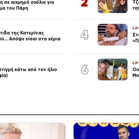
2
 σε αιχμηρό σχόλιο για
Τζ
μα του Πάρη
τη
LIF
4
τιδα της Κατερίνας
Στ
λύ… Απόψε είσαι στα χέρια
«Π
LIF
6
στιγμή κάτω από τον ήλιο
Οι
φία)
Μπ