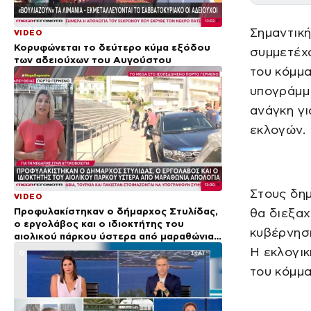
Σημαντική
VIDEO
Κορυφώνεται το δεύτερο κύμα εξόδου
συμμετέχο
των αδειούχων του Αυγούστου
του κόμμ
υπογράμμι
ανάγκη γι
εκλογών.
Στους δη
VIDEO
Προφυλακίστηκαν ο δήμαρχος Στυλίδας,
θα διεξαχ
ο εργολάβος και ο ιδιοκτήτης του
κυβέρνηση
αιολικού πάρκου ύστερα από μαραθώνια
απολογία
Η εκλογικ
του κόμμα