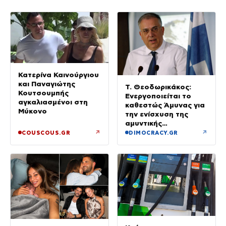
Κατερίνα Καινούργιου
και Παναγιώτης
Τ. Θεοδωρικάκος:
Κουτσουμπής
Ενεργοποιείται το
αγκαλιασμένοι στη
καθεστώς Άμυνας για
Μύκονο
την ενίσχυση της
αμυντικής
βιομηχανίας
↗
↗
COUSCOUS.GR
DIMOCRACY.GR