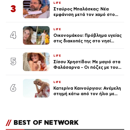
LIFE
3
Σταύρος Μπαλάσκας: Νέα
εμφάνιση μετά τον χαμό στο
«Πρωινό» (Φωτογραφία)
LIFE
4
Οικονομάκου: Πρόβλημα υγείας
στις διακοπές της στο νησί
Μπόρα Μπόρα – «Έσκασε όλη η
κούραση του χειμώνα»
LIFE
5
Σίσσυ Χρηστίδου: Με μαγιό στα
Φαλάσαρνα – Οι πόζες με τους
διάσημους φίλους της
(φωτογραφίες & βίντεο)
LIFE
6
Κατερίνα Καινούργιου: Ανέμελη
στιγμή κάτω από τον ήλιο με
τους followers της
(φωτογραφία)
//
BEST OF NETWORK