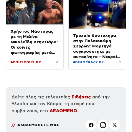
Χρήστος Μάστορας
Τροχαίο δυστύχημα
με τη Μελίνα
στην Παλαιοκώμη
Νικολαϊδη στην Πάρο:
Σερρών: Φορτηγό
Οι κοινές
συγκρούστηκε με
φωτογραφίες μετά
αυτοκίνητο – Νεκροί
τον χωρισμό του και
οι επιβάτες του ΙΧ
↗
↗
COUSCOUS.GR
DIMOCRACY.GR
τη Γαρυφαλιά
Ειδήσεις
Δείτε όλες τις τελευταίες
από την
Ελλάδα και τον Κόσμο, τη στιγμή που
ΔΕΔΟΜΕΝΟ
συμβαίνουν, στο
.
ΑΚΟΛΟΥΘΗΣΤΕ ΜΑΣ