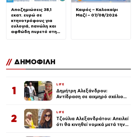
Αποζημιώσεις 38,1
Καιρός – Καλοκαίρι
εκατ. ευρώ σε
Μαζί – 07/08/2026
κτηνοτρόφους για
ευλογιά, πανώλη και
αφθώδη πυρετό στη
Λέσβο
//
ΔΗΜΟΦΙΛΗ
LIFE
1
Δημήτρη Αλεξάνδρου:
Αντίδραση σε αιχμηρό σχόλιο
για την Τούνη με αφορμή το
μεγάλωμα του Πάρη
LIFE
2
Τζούλια Αλεξανδράτου: Απειλεί
ότι θα κινηθεί νομικά μετά την
ανάρτηση της Δημουλίδου