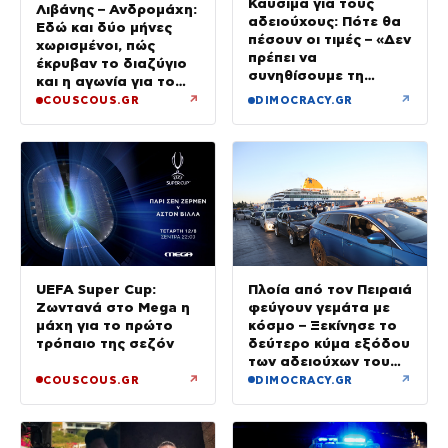
Καύσιμα για τους
Λιβάνης – Ανδρομάχη:
αδειούχους: Πότε θα
Εδώ και δύο μήνες
πέσουν οι τιμές – «Δεν
χωρισμένοι, πώς
πρέπει να
έκρυβαν το διαζύγιο
συνηθίσουμε τη
και η αγωνία για το
βενζίνη στα 2 ευρώ»
παιδί
↗
↗
COUSCOUS.GR
DIMOCRACY.GR
UEFA Super Cup:
Πλοία από τον Πειραιά
Ζωντανά στο Mega η
φεύγουν γεμάτα με
μάχη για το πρώτο
κόσμο – Ξεκίνησε το
τρόπαιο της σεζόν
δεύτερο κύμα εξόδου
των αδειούχων του
Αυγούστου
↗
↗
COUSCOUS.GR
DIMOCRACY.GR