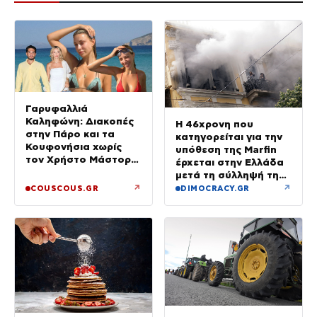
Γαρυφαλλιά
Καληφώνη: Διακοπές
Η 46χρονη που
στην Πάρο και τα
κατηγορείται για την
Κουφονήσια χωρίς
υπόθεση της Marfin
τον Χρήστο Μάστορα
έρχεται στην Ελλάδα
– Φωτογραφίες
μετά τη σύλληψή της
στο Λονδίνο
↗
↗
COUSCOUS.GR
DIMOCRACY.GR