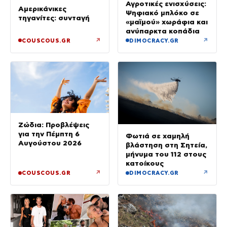
Αγροτικές ενισχύσεις:
Αμερικάνικες
Ψηφιακό μπλόκο σε
τηγανίτες: συνταγή
«μαϊμού» χωράφια και
ανύπαρκτα κοπάδια
↗
↗
COUSCOUS.GR
DIMOCRACY.GR
Ζώδια: Προβλέψεις
για την Πέμπτη 6
Φωτιά σε χαμηλή
Αυγούστου 2026
βλάστηση στη Σητεία,
μήνυμα του 112 στους
κατοίκους
↗
↗
COUSCOUS.GR
DIMOCRACY.GR