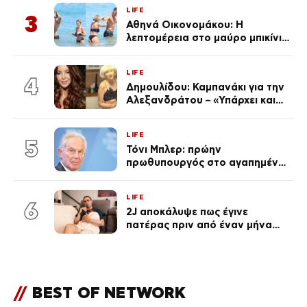
από την επέτειο θανάτου της
LIFE
Λένας
3
Αθηνά Οικονομάκου: Η
λεπτομέρεια στο μαύρο μπικίνι
της που απογείωσε την
εμφάνισή της στη Μύκονο
LIFE
(φωτογραφίες)
4
Δημουλίδου: Καμπανάκι για την
Αλεξανδράτου – «Υπάρχει και
ένα μικρό παιδί πίσω που
χρειάζεται τη μάνα του»
LIFE
5
Τόνι Μπλερ: πρώην
πρωθυπουργός στο αγαπημένο
του Πόρτο Χέλι
LIFE
6
2J αποκάλυψε πως έγινε
πατέρας πριν από έναν μήνα
(Βίντεο)
//
BEST OF NETWORK