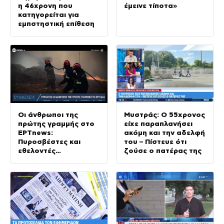
η 46χρονη που
έμεινε τίποτα»
κατηγορείται για
εμπστηστική επίθεση
Οι άνθρωποι της
Μυστράς: Ο 55χρονος
πρώτης γραμμής στο
είχε παραπλανήσει
ΕΡΤnews:
ακόμη και την αδελφή
Πυροσβέστες και
του – Πίστευε ότι
εθελοντές
ζούσε ο πατέρας της
περιγράφουν τη
σκληρή μάχη με τα
μέτωπα