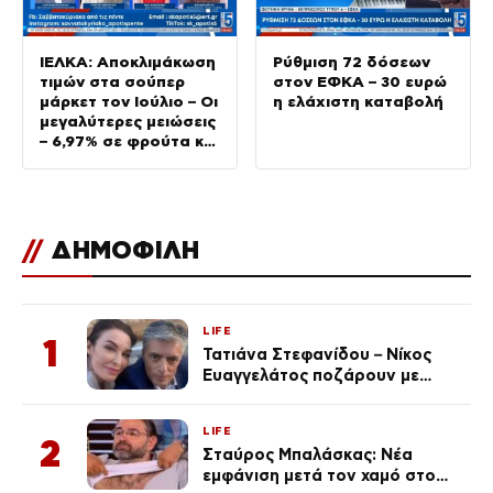
ΙΕΛΚΑ: Αποκλιμάκωση
Ρύθμιση 72 δόσεων
τιμών στα σούπερ
στον ΕΦΚΑ – 30 ευρώ
μάρκετ τον Ιούλιο – Οι
η ελάχιστη καταβολή
μεγαλύτερες μειώσεις
– 6,97% σε φρούτα και
λαχανικά
//
ΔΗΜΟΦΙΛΗ
LIFE
1
Τατιάνα Στεφανίδου – Νίκος
Ευαγγελάτος ποζάρουν με
μαγιό σε παραλία στην
Κεφαλονιά
LIFE
2
Σταύρος Μπαλάσκας: Νέα
εμφάνιση μετά τον χαμό στο