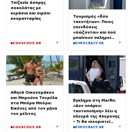
Τσίζκεϊκ άσπρης
σοκολάτας με
κεράσια και σιρόπι
Τουρισμός «δύο
κουμανταρίας
ταχυτήτων»: Ποιες
επενδύσεις
«σώζονται» και πού
μπαίνουν σκληροί
περιορισμοί
↗
↗
COUSCOUS.GR
DIMOCRACY.GR
Αθηνά Οικονομάκου
και Μπρούνο Τσερέλα
Έγκλημα στη Marfin:
στα Μπόρα Μπόρα:
«Δεν υπάρχει
Εικόνες από τον μήνα
ταυτοποίηση» λέει η
του μέλιτος
πλευρά της 46χρονης
– Τι θα ισχυριστεί
στην απολογία της
↗
↗
COUSCOUS.GR
DIMOCRACY.GR