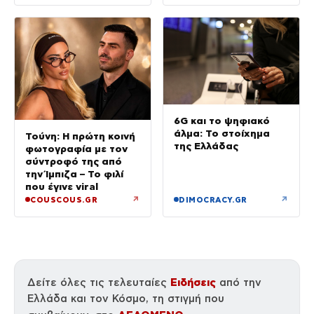
την Τρίτη
6G και το ψηφιακό
άλμα: Το στοίχημα
Τούνη: Η πρώτη κοινή
της Ελλάδας
φωτογραφία με τον
σύντροφό της από
την Ίμπιζα – Το φιλί
που έγινε viral
↗
↗
COUSCOUS.GR
DIMOCRACY.GR
Ειδήσεις
Δείτε όλες τις τελευταίες
από την
Ελλάδα και τον Κόσμο, τη στιγμή που