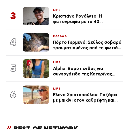
«Πρωινό» (Φωτογραφία)
LIFE
3
Κριστιάνο Ρονάλντο: Η
φωτογραφία με τα 40
πανάκριβα αυτοκίνητα στο
γκαράζ του ξεπέρασε τα 20,7
ΕΛΛΑΔΑ
εκ. likes
4
Πόρτο Γερμενό: Σκύλος σοβαρά
τραυματισμένος από τη φωτιά
επέστρεψε στο σπίτι που τον
φρόντιζαν
LIFE
5
Alpha: Βαρύ πένθος για
συνεργάτιδα της Κατερίνας
Καινούργιου – «Κουράστηκες
πολύ… Απόψε είσαι στα χέρια
LIFE
του Θεού»
6
Έλενα Χριστοπούλου: Ποζάρει
με μπικίνι στον καθρέφτη και
εντυπωσιάζει – «Χάνουμε
τουλάχιστον 25 κιλά η
καθεμία…» (Βίντεο)
//
BEST OF NETWORK