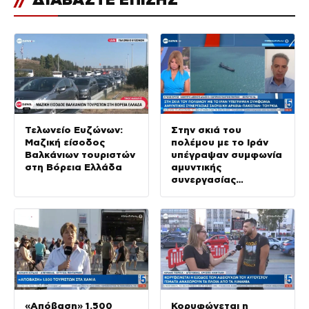
Τελωνείο Ευζώνων:
Στην σκιά του
Μαζική είσοδος
πολέμου με το Ιράν
Βαλκάνιων τουριστών
υπέγραψαν συμφωνία
στη Βόρεια Ελλάδα
αμυντικής
συνεργασίας
Σαουδικη Αραβία –
Πακιστάν – Τουρκία
«Απόβαση» 1.500
Κορυφώνεται η