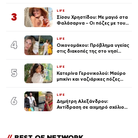
ανάρτηση της Δημουλίδου
LIFE
3
Σίσσυ Χρηστίδου: Με μαγιό στα
Φαλάσαρνα – Οι πόζες με τους
διάσημους φίλους της
(φωτογραφίες & βίντεο)
LIFE
4
Οικονομάκου: Πρόβλημα υγείας
στις διακοπές της στο νησί
Μπόρα Μπόρα – «Έσκασε όλη η
κούραση του χειμώνα»
LIFE
5
Κατερίνα Γερονικολού: Μαύρο
μπικίνι και ναζιάρικες πόζες
(φωτογραφίες)
LIFE
6
Δημήτρη Αλεξάνδρου:
Αντίδραση σε αιχμηρό σχόλιο
για την Τούνη με αφορμή το
μεγάλωμα του Πάρη
//
BEST OF NETWORK