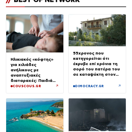
55χρονος που
κατηγορείται ότι
Ηλικιακός «κόφτης»
έκρυβε επί χρόνια τη
για χιλιάδες
σορό του πατέρα του
ανήλικους με
σε καταψύκτη στον
αναπτυξιακές
ανακριτή – Τα πρώτα
διαταραχές: Παιδιά
του λόγια στους
ενός κατώτερου θεού
↗
↗
COUSCOUS.GR
DIMOCRACY.GR
αστυνομικούς