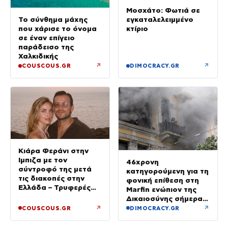
Μοσχάτο: Φωτιά σε
εγκαταλελειμμένο
Το σύνθημα μάχης
κτίριο
που χάρισε το όνομα
σε έναν επίγειο
παράδεισο της
Χαλκιδικής
↗
↗
COUSCOUS.GR
DIMOCRACY.GR
Κιάρα Φεράνι στην
Ίμπιζα με τον
46χρονη
σύντροφό της μετά
κατηγορούμενη για τη
τις διακοπές στην
φονική επίθεση στη
Ελλάδα – Τρυφερές
Marfin ενώπιον της
στιγμές στην παραλία
Δικαιοσύνης σήμερα –
Τα στοιχεία που την
↗
↗
COUSCOUS.GR
DIMOCRACY.GR
«πρόδωσαν» και οι
ρόλοι