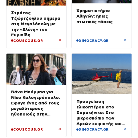
Χρηματιστήριο
Στράτος
Αθηνών: ήπιες
Τζώρτζογλου σήμερα
πτωτικές τάσεις
στη Μεγαλόπολη με
την «Ελένη» του
Ευριπίδη
↗
↗
COUSCOUS.GR
DIMOCRACY.GR
Βάνα Μπάρμπα για
Νίκο Καλογερόπουλο:
Προσγείωση
Έφυγε ένας από τους
ελικοπτέρου στο
μεγαλύτερους
Σαρακήνικο: Στο
ηθοποιούς στην
μικροσκόπιο των
πατρίδα μας – Είχε
Αρχών χειριστής και
υποτιμηθεί πολύ
ιδιοκτήτης
↗
↗
COUSCOUS.GR
DIMOCRACY.GR