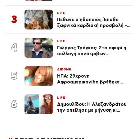
φωτογραφίες
LIFE
3
Πέθανε ο ηθοποιός: Έπαθε
ξαφνικά καρδιακή προσβολή – Η
ανακοίνωση της συζύγου του
LIFE
4
Γιώργος Τράγκας: Στο σφυρί η
συλλογή πανάκριβων
αυτοκινήτων του – Ζαλίζουν τα
ποσά
ΔΙΕΘΝΗ
5
ΗΠΑ: 29χρονη
Αφροαμερικανίδα βρέθηκε
απαγχονισμένη σε δέντρο στον
Μισισιπή
LIFE
6
Δημουλίδου: Η Αλεξανδράτου
την απείλησε με μήνυση κι
εκείνη απαντά – «Δεν σε
αναγνώρισα, όταν κατάλαβα
ποια είσαι σοκαρίστικα»