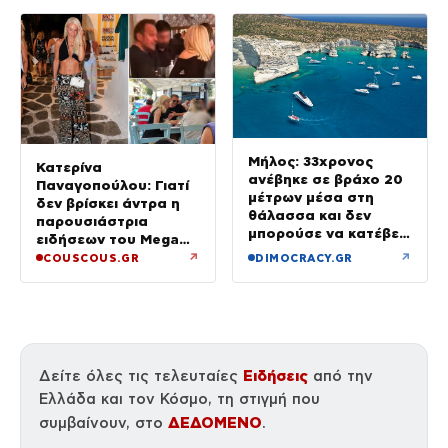
Μήλος: 33χρονος
Κατερίνα
ανέβηκε σε βράχο 20
Παναγοπούλου: Γιατί
μέτρων μέσα στη
δεν βρίσκει άντρα η
θάλασσα και δεν
παρουσιάστρια
μπορούσε να κατέβει
ειδήσεων του Mega
– Επιχείρηση
μετά τον Ντέμη
↗
↗
COUSCOUS.GR
DIMOCRACY.GR
διάσωσης
(φωτογραφίες από τη
Μύκονο)
Ειδήσεις
Δείτε όλες τις τελευταίες
από την
Ελλάδα και τον Κόσμο, τη στιγμή που
ΔΕΔΟΜΕΝΟ
συμβαίνουν, στο
.