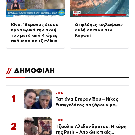
Κίνα: 18χρονος έχασε
Οι φλόγες «έγλειψαν»
προσωρινά την ακοή
αυλή σπιτιού στο
του μετά από 4 ώρες
Κορωπί
ανάμεσα σε τζιτζίκια
//
ΔΗΜΟΦΙΛΗ
LIFE
1
Τατιάνα Στεφανίδου – Νίκος
Ευαγγελάτος ποζάρουν με
μαγιό σε παραλία στην
Κεφαλονιά
LIFE
2
Τζούλια Αλεξανδράτου: Η κόρη
της Paris – Αποκλειστικές