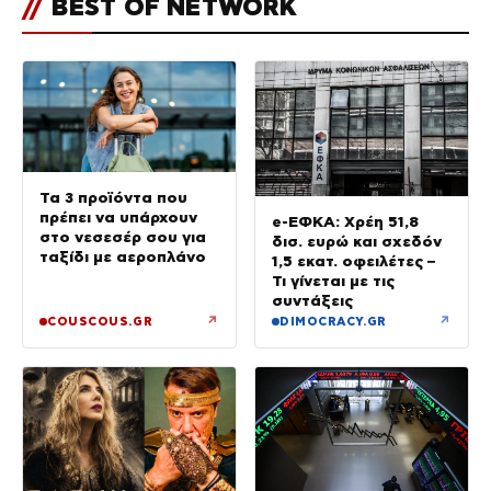
//
BEST OF NETWORK
Τα 3 προϊόντα που
πρέπει να υπάρχουν
e-ΕΦΚΑ: Χρέη 51,8
στο νεσεσέρ σου για
δισ. ευρώ και σχεδόν
ταξίδι με αεροπλάνο
1,5 εκατ. οφειλέτες –
Τι γίνεται με τις
συντάξεις
↗
↗
COUSCOUS.GR
DIMOCRACY.GR