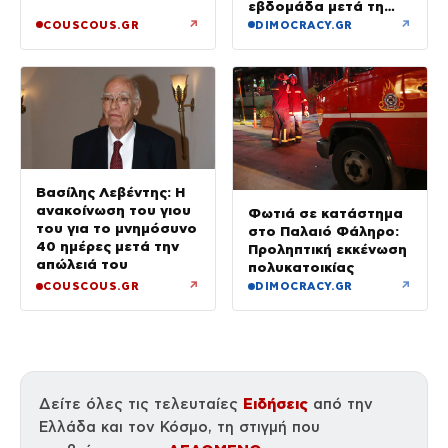
Ευρυπίδου και το
εβδομάδα μετά τη
δημόσιο «Σ’ αγαπώ»
φωτιά στο Πόρτο
↗
↗
COUSCOUS.GR
DIMOCRACY.GR
Γερμενό
Βασίλης Λεβέντης: Η
ανακοίνωση του γιου
Φωτιά σε κατάστημα
του για το μνημόσυνο
στο Παλαιό Φάληρο:
40 ημέρες μετά την
Προληπτική εκκένωση
απώλειά του
πολυκατοικίας
↗
↗
COUSCOUS.GR
DIMOCRACY.GR
Ειδήσεις
Δείτε όλες τις τελευταίες
από την
Ελλάδα και τον Κόσμο, τη στιγμή που