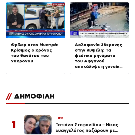
Θρίλερ στον Μυστρά:
Δολοφονία 38χρονης
Κρίσιμος ο χρόνος
στην Κυψέλη: Τα
του θανάτου του
ψεύτικα μηνύματα
90χρονου
του Αφγανού
αποκάλυψε η γυναίκα
του
//
ΔΗΜΟΦΙΛΗ
LIFE
1
Τατιάνα Στεφανίδου – Νίκος
Ευαγγελάτος ποζάρουν με