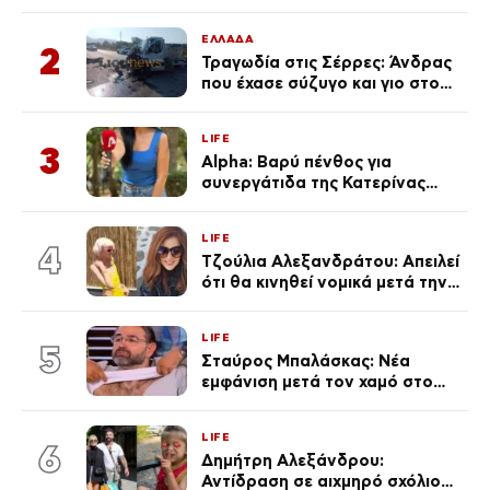
μαγιό σε παραλία στην
Κεφαλονιά
ΕΛΛΑΔΑ
2
Τραγωδία στις Σέρρες: Άνδρας
που έχασε σύζυγο και γιο στο
τροχαίο λέει «Τα έχασα όλα, κάτι
με τράβαγε στην καρδιά μου»
LIFE
3
Alpha: Βαρύ πένθος για
συνεργάτιδα της Κατερίνας
Καινούργιου – «Κουράστηκες
πολύ… Απόψε είσαι στα χέρια
LIFE
του Θεού»
4
Τζούλια Αλεξανδράτου: Απειλεί
ότι θα κινηθεί νομικά μετά την
ανάρτηση της Δημουλίδου
LIFE
5
Σταύρος Μπαλάσκας: Νέα
εμφάνιση μετά τον χαμό στο
«Πρωινό» (Φωτογραφία)
LIFE
6
Δημήτρη Αλεξάνδρου:
Αντίδραση σε αιχμηρό σχόλιο