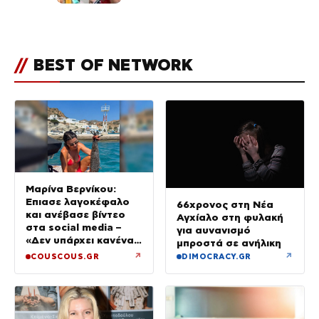
για την Τούνη με αφορμή το
μεγάλωμα του Πάρη
//
BEST OF NETWORK
Μαρίνα Βερνίκου:
Έπιασε λαγοκέφαλο
66χρονος στη Νέα
και ανέβασε βίντεο
Αγχίαλο στη φυλακή
στα social media –
για αυνανισμό
«Δεν υπάρχει κανένας
μπροστά σε ανήλικη
λόγος να φοβόμαστε»
↗
↗
COUSCOUS.GR
DIMOCRACY.GR