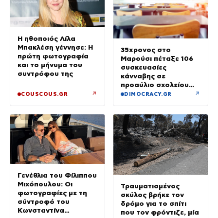
Η ηθοποιός Λίλα
Μπακλέση γέννησε: Η
35χρονος στο
πρώτη φωτογραφία
Μαρούσι πέταξε 106
και το μήνυμα του
συσκευασίες
συντρόφου της
κάνναβης σε
προαύλιο σχολείου
και έφυγε μόλις είδε
↗
↗
COUSCOUS.GR
DIMOCRACY.GR
τη ΔΙ.ΑΣ.
Γενέθλια του Φίλιππου
Μιχόπουλου: Οι
Τραυματισμένος
φωτογραφίες με τη
σκύλος βρήκε τον
σύντροφό του
δρόμο για το σπίτι
Κωνσταντίνα
που τον φρόντιζε, μία