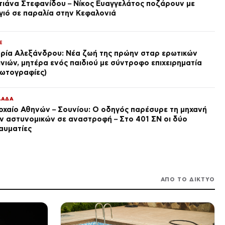
τιάνα Στεφανίδου – Νίκος Ευαγγελάτος ποζάρουν με
γιό σε παραλία στην Κεφαλονιά
ΕΛΛΑΔΑ
Έξοδος Αυγούστου: Πάνω από
34.000 φεύγουν με πλοία από
Πειραιά – Στο 100% η
E
πληρότητα στα ΚΤΕΛ
πριν από 2 ώρες
ρία Αλεξάνδρου: Νέα ζωή της πρώην σταρ ερωτικών
ινιών, μητέρα ενός παιδιού με σύντροφο επιχειρηματία
ΔΙΕΘΝΗ
ωτογραφίες)
Ινδία: Η σκοτεινή πλευρά των
εξετάσεων πίσω από το
«κίνημα των κατσαρίδων» – Οι
ΛΑΔΑ
οικογένειες μαθητών ζητούν
πριν από 2 ώρες
οχαίο Αθηνών – Σουνίου: Ο οδηγός παρέσυρε τη μηχανή
δικαιοσύνη
ν αστυνομικών σε αναστροφή – Στο 401 ΣΝ οι δύο
ΕΛΛΑΔΑ
αυματίες
Γαλάζιες Σημαίες 2026: οι 17
καλύτερες ακτές στην Αττική
πριν από 2 ώρες
ΕΛΛΑΔΑ
Πινακίδες κυκλοφορίας: Τι
ΑΠΟ ΤΟ ΔΙΚΤΥΟ
αλλάζει με λίγα κλικ, τα 3
βήματα για παραγγελίες και
έκδοση – Αυστηροποιούνται
πριν από 2 ώρες
οι κυρώσεις για παραβάσεις
LIFE
Μαριάννα Κιμούλη: Κρυφός