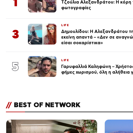
1
Τζούλια Αλεξανδράτου: Η κόρη τ
φωτογραφίες
LIFE
3
Δημουλίδου: Η Αλεξανδράτου τη
εκείνη απαντά – «Δεν σε αναγν
είσαι σοκαρίστικα»
LIFE
5
Γαρυφαλλιά Καληφώνη – Χρήστος
φήμες χωρισμού, όλη η αλήθεια γ
//
BEST OF NETWORK