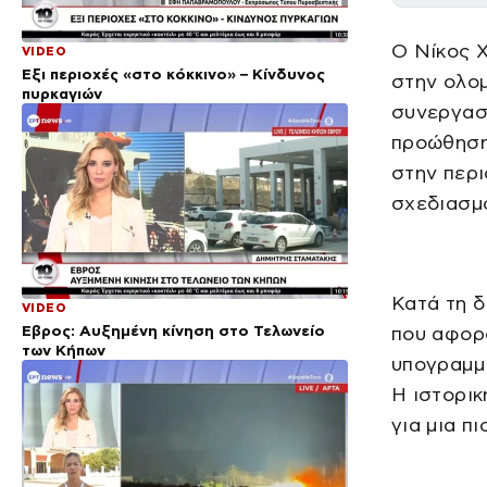
Ο Νίκος Χ
VIDEO
Έξι περιοχές «στο κόκκινο» – Κίνδυνος
στην ολομ
πυρκαγιών
συνεργασί
προώθηση
στην περι
σχεδιασμ
Κατά τη δ
VIDEO
Έβρος: Αυξημένη κίνηση στο Τελωνείο
που αφορο
των Κήπων
υπογραμμί
Η ιστορικ
για μια π