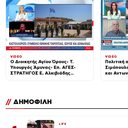
VIDEO
VIDEO
Ο Διοικητής Αγίου Όρους- Τ.
Πολιτική 
Υπουργός Άμυνας- Επ. ΑΓΕΣ-
Σιμόπουλ
ΣΤΡΑΤΗΓΟΣ Ε, Αλκιβιάδης
και Αντω
Στεφανής στο STAR
//
ΔΗΜΟΦΙΛΗ
LIFE