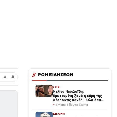
//
ΡΟΗ ΕΙΔΗΣΕΩΝ
Α
Α
LIFE
Μελίνα Νικολαΐδη:
Ερωτευμένη ξανά η κόρη της
Δέσποινας Βανδή – Όλα όσα
μάθαμε!
πριν από 6 δευτερόλεπτα
ΔΙΕΘΝΗ