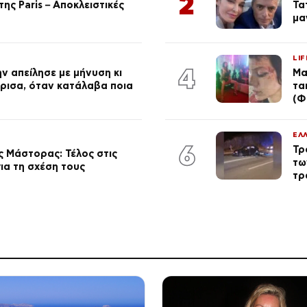
2
ης Paris – Αποκλειστικές
Τα
μα
LIF
4
ν απείλησε με μήνυση κι
Μα
ώρισα, όταν κατάλαβα ποια
τα
(Φ
ΕΛ
6
Τρ
 Μάστορας: Τέλος στις
τω
ια τη σχέση τους
τρ