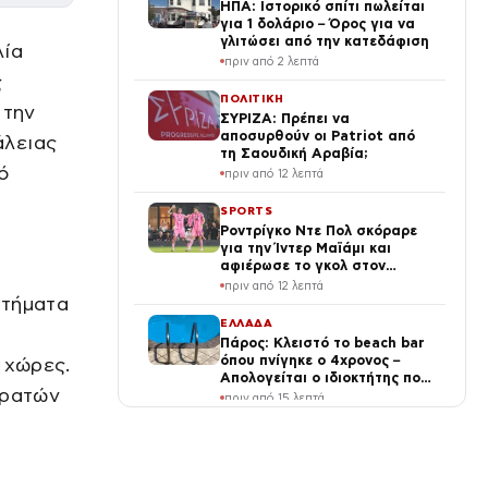
ΗΠΑ: Ιστορικό σπίτι πωλείται
για 1 δολάριο – Όρος για να
γλιτώσει από την κατεδάφιση
λία
πριν από 2 λεπτά
ς
ΠΟΛΙΤΙΚΗ
 την
ΣΥΡΙΖΑ: Πρέπει να
αποσυρθούν οι Patriot από
άλειας
τη Σαουδική Αραβία;
ό
πριν από 12 λεπτά
SPORTS
Ροντρίγκο Ντε Πολ σκόραρε
για την Ίντερ Μαϊάμι και
αφιέρωσε το γκολ στον
πατέρα του Λιονέλ Μέσι
πριν από 12 λεπτά
ητήματα
ΕΛΛΑΔΑ
Πάρος: Κλειστό το beach bar
όπου πνίγηκε ο 4χρονος –
 χώρες.
Απολογείται ο ιδιοκτήτης που
κρατών
είχε δηλωθεί ναυαγοσώστης
πριν από 15 λεπτά
ΔΙΕΘΝΗ
Νέα Υόρκη: Αναποδογύρισε
σκάφος κοντά στο Άγαλμα