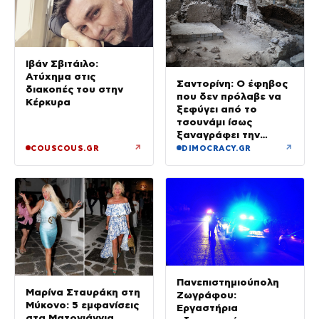
Ιβάν Σβιτάιλο:
Ατύχημα στις
Σαντορίνη: Ο έφηβος
διακοπές του στην
που δεν πρόλαβε να
Κέρκυρα
ξεφύγει από το
τσουνάμι ίσως
ξαναγράφει την
ιστορία της μινωικής
↗
↗
COUSCOUS.GR
DIMOCRACY.GR
καταστροφής
Πανεπιστημιούπολη
Μαρίνα Σταυράκη στη
Ζωγράφου:
Μύκονο: 5 εμφανίσεις
Εργαστήρια
στα Ματογιάννια