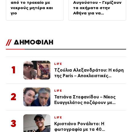
από το τροχαίο με
Αυγούστου – Γεμίζουν
νεκρούς μητέρα και
τα οχήματα στην
γιο
Αθήνα για να
αποφύγουν τις τιμές
των νησιών
//
ΔΗΜΟΦΙΛΗ
LIFE
1
Τζούλια Αλεξανδράτου: Η κόρη
της Paris – Αποκλειστικές
φωτογραφίες
LIFE
2
Τατιάνα Στεφανίδου – Νίκος
Ευαγγελάτος ποζάρουν με
μαγιό σε παραλία στην
Κεφαλονιά
LIFE
3
Κριστιάνο Ρονάλντο: Η
φωτογραφία με τα 40