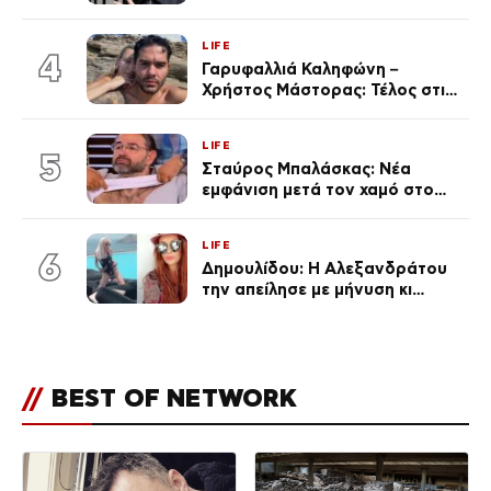
πανάκριβα αυτοκίνητα στο
γκαράζ του ξεπέρασε τα 20,7
LIFE
εκ. likes
4
Γαρυφαλλιά Καληφώνη –
Χρήστος Μάστορας: Τέλος στις
φήμες χωρισμού, όλη η αλήθεια
για τη σχέση τους
LIFE
5
Σταύρος Μπαλάσκας: Νέα
εμφάνιση μετά τον χαμό στο
«Πρωινό» (Φωτογραφία)
LIFE
6
Δημουλίδου: Η Αλεξανδράτου
την απείλησε με μήνυση κι
εκείνη απαντά – «Δεν σε
αναγνώρισα, όταν κατάλαβα
ποια είσαι σοκαρίστικα»
//
BEST OF NETWORK