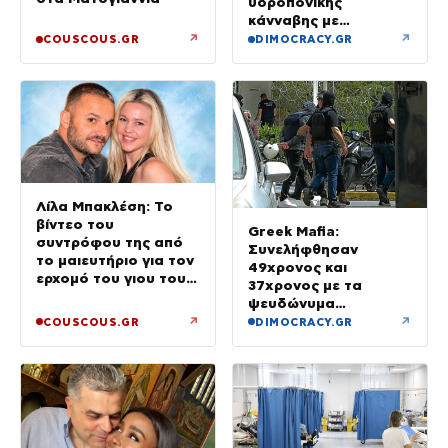
υδροπονικής
κάνναβης με
προσδοκώμενο
↗
↗
COUSCOUS.GR
DIMOCRACY.GR
όφελος άνω των
90.000 ευρώ –
Χειροπέδες σε τρία
άτομα
Λίλα Μπακλέση: Το
βίντεο του
Greek Mafia:
συντρόφου της από
Συνελήφθησαν
το μαιευτήριο για τον
49χρονος και
ερχομό του γιου τους
37χρονος με τα
– «Κάπου εκεί θα είμαι
ψευδώνυμα
και θα σε χαζεύω»
«πίτμπουλ» και
↗
↗
COUSCOUS.GR
DIMOCRACY.GR
«μπουλντόγκ» – Ποιοι
οι ρόλοι τους