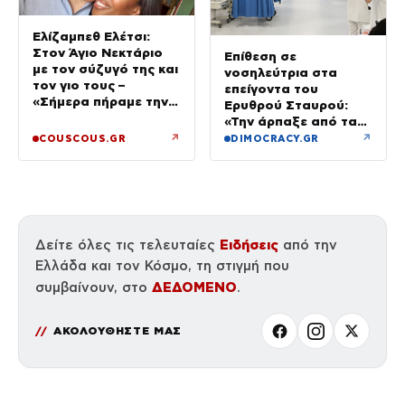
Ελίζαμπεθ Ελέτσι:
Στον Άγιο Νεκτάριο
Επίθεση σε
με τον σύζυγό της και
νοσηλεύτρια στα
τον γιο τους –
επείγοντα του
«Σήμερα πήραμε την
Ερυθρού Σταυρού:
ευχή για τον γιο μας»
«Την άρπαξε από τα
μαλλιά, της κατάφερε
↗
↗
COUSCOUS.GR
DIMOCRACY.GR
γροθιές»
Ειδήσεις
Δείτε όλες τις τελευταίες
από την
Ελλάδα και τον Κόσμο, τη στιγμή που
ΔΕΔΟΜΕΝΟ
συμβαίνουν, στο
.
ΑΚΟΛΟΥΘΗΣΤΕ ΜΑΣ