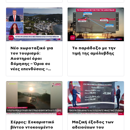
Νέο χωροταξικό για
Το παράδοξο με την
τον τουρισμό:
τιμή της αμόλυβδης
Αυστηροί όροι
δόμησης – Όρια σε
νέες επενδύσεις –
Ασπίδα στο φυσικό
περιβάλλον
Σέρρες: Σοκαριστικό
Μαζική έξοδος των
βίντεο ντοκουμέντο
αδειούχων του