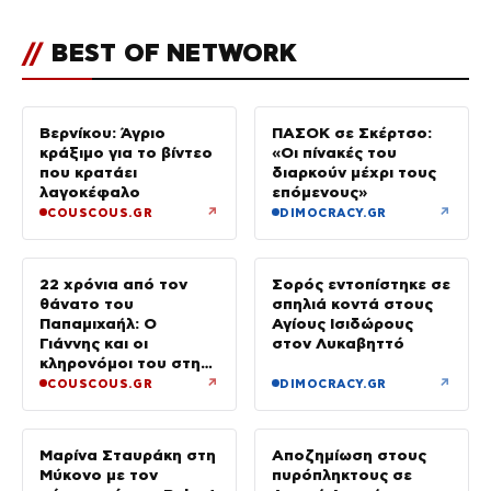
//
BEST OF NETWORK
Βερνίκου: Άγριο
ΠΑΣΟΚ σε Σκέρτσο:
κράξιμο για το βίντεο
«Οι πίνακές του
που κρατάει
διαρκούν μέχρι τους
λαγοκέφαλο
επόμενους»
↗
↗
COUSCOUS.GR
DIMOCRACY.GR
22 χρόνια από τον
Σορός εντοπίστηκε σε
θάνατο του
σπηλιά κοντά στους
Παπαμιχαήλ: Ο
Αγίους Ισιδώρους
Γιάννης και οι
στον Λυκαβηττό
κληρονόμοι του στη
διαθήκη
↗
↗
COUSCOUS.GR
DIMOCRACY.GR
Μαρίνα Σταυράκη στη
Αποζημίωση στους
Μύκονο με τον
πυρόπληκτους σε