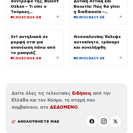
σύντροφό της, Bulent
Δυτική Αττική και
Ozkan – Τι είπε ο
Βοιωτία: Πώς θα γίνει
Τούρκος
η διαδικασία –
επιχειρηματίας στην
Ξεκινούν τη Δευτέρα
↗
↗
COUSCOUS.GR
DIMOCRACY.GR
κάμερα
οι αιτήσεις
3+1 αντηλιακά σε
Θεσσαλονίκη: Έκλεψε
μορφή στικ για
αυτοκίνητο, τράκαρε
ανανέωση πάνω από
και συνελήφθη
το μακιγιάζ
↗
↗
COUSCOUS.GR
DIMOCRACY.GR
Ειδήσεις
Δείτε όλες τις τελευταίες
από την
Ελλάδα και τον Κόσμο, τη στιγμή που
ΔΕΔΟΜΕΝΟ
συμβαίνουν, στο
.
ΑΚΟΛΟΥΘΗΣΤΕ ΜΑΣ