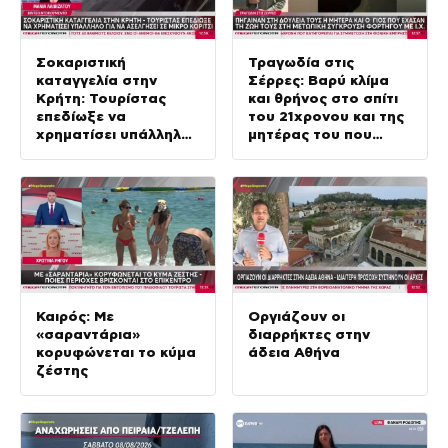
Σοκαριστική
Τραγωδία στις
καταγγελία στην
Σέρρες: Βαρύ κλίμα
Κρήτη: Τουρίστας
και θρήνος στο σπίτι
επεδίωξε να
του 21χρονου και της
χρηματίσει υπάλληλο
μητέρας του που
για να ασελγήσει σε
σκότώθηκαν σε
μικρό κορίτσι
σφοδρό τροχαίο
Καιρός: Με
Οργιάζουν οι
«σαραντάρια»
διαρρήκτες στην
κορυφώνεται το κύμα
άδεια Αθήνα
ζέστης