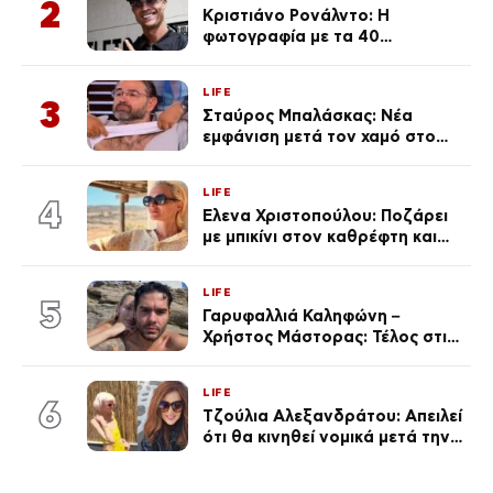
2
Κριστιάνο Ρονάλντο: Η
φωτογραφία με τα 40
πανάκριβα αυτοκίνητα στο
γκαράζ του ξεπέρασε τα 20,7
LIFE
εκ. likes
3
Σταύρος Μπαλάσκας: Νέα
εμφάνιση μετά τον χαμό στο
«Πρωινό» (Φωτογραφία)
LIFE
4
Έλενα Χριστοπούλου: Ποζάρει
με μπικίνι στον καθρέφτη και
εντυπωσιάζει – «Χάνουμε
τουλάχιστον 25 κιλά η
LIFE
καθεμία…» (Βίντεο)
5
Γαρυφαλλιά Καληφώνη –
Χρήστος Μάστορας: Τέλος στις
φήμες χωρισμού, όλη η αλήθεια
για τη σχέση τους
LIFE
6
Τζούλια Αλεξανδράτου: Απειλεί
ότι θα κινηθεί νομικά μετά την
ανάρτηση της Δημουλίδου