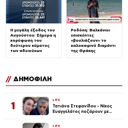
Η μεγάλη έξοδος του
Ροδόπη: Βαλκάνιοι
Αυγούστου: Σήμερα η
επισκέπτες
κορύφωση του
«βουλιάζουν» το
δεύτερου κύματος
καλοκαιρινό διαμάντι
των αδειούχων
της Θράκης
//
ΔΗΜΟΦΙΛΗ
LIFE
1
Τατιάνα Στεφανίδου – Νίκος
Ευαγγελάτος ποζάρουν με
μαγιό σε παραλία στην
Κεφαλονιά
LIFE