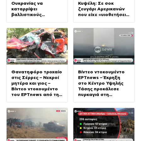
Ουκρανίας να
Κυψέλη: Σε σοκ
καταρρίψει
ζευγάρι Αμερικανών
βαλλιστικούς
που είχε «υιοθετήσει»
πυραύλους από την
τον Αφγανό
Ρωσία»
Θανατηφόρο τροχαίο
Βίντεο ντοκουμέντο
στις Σέρρες – Νεκροί
ΕΡΤnews – Έκρηξη
μητέρα και γιος –
στο Κέντρο Υψηλής
Βίντεο ντοκουμέντο
Τάσης προκάλεσε
του ΕΡΤnews από τη
πυρκαγιά στη
σύγκρουση
Γραμμενίτσα Άρτας