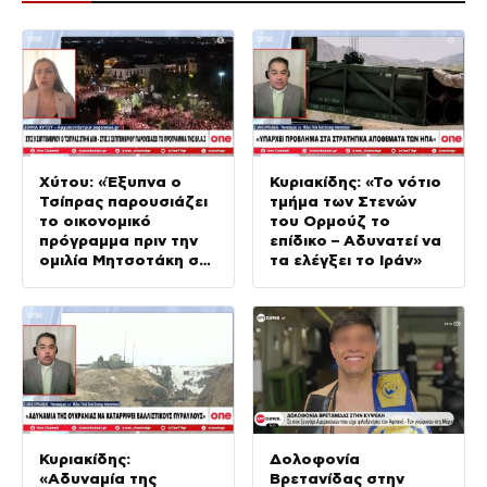
Xύτου: «Έξυπνα ο
Κυριακίδης: «Το νότιο
Τσίπρας παρουσιάζει
τμήμα των Στενών
το οικονομικό
του Ορμούζ το
πρόγραμμα πριν την
επίδικο – Αδυνατεί να
ομιλία Μητσοτάκη στη
τα ελέγξει το Ιράν»
ΔΕΘ»
Κυριακίδης:
Δολοφονία
«Αδυναμία της
Βρετανίδας στην