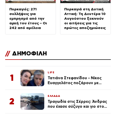
Πυρκαγιές: 271
Πυρκαγιά στη Δυτική
συλλήψεις για
Αττική: Τη Δευτέρα 10
εμπρησμό από την
Αυγούστου ξεκινούν
αρχή του έτους – Οι
οι αιτήσεις για τις
242 από αμέλεια
πρώτες αποζημιώσεις
//
ΔΗΜΟΦΙΛΗ
LIFE
1
Τατιάνα Στεφανίδου – Νίκος
Ευαγγελάτος ποζάρουν με
μαγιό σε παραλία στην
Κεφαλονιά
ΕΛΛΑΔΑ
2
Τραγωδία στις Σέρρες: Άνδρας
που έχασε σύζυγο και γιο στο
τροχαίο λέει «Τα έχασα όλα, κάτι