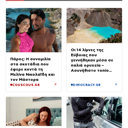
Οι 14 λίμνες της
Εύβοιας που
Πάρος: Η συνομιλία
γεννήθηκαν μέσα σε
στα σκοτάδια που
παλιά ορυχεία –
έφερε κοντά τη
Ασυνήθιστο τοπίο
Μελίνα Νικολαΐδη και
στην Ελλάδα
τον Μάστορα
↗
↗
COUSCOUS.GR
DIMOCRACY.GR