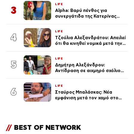
με τράβαγε στην καρδιά μου»
LIFE
3
Alpha: Βαρύ πένθος για
συνεργάτιδα της Κατερίνας
Καινούργιου – «Κουράστηκες
πολύ… Απόψε είσαι στα χέρια
LIFE
του Θεού»
4
Τζούλια Αλεξανδράτου: Απειλεί
ότι θα κινηθεί νομικά μετά την
ανάρτηση της Δημουλίδου
LIFE
5
Δημήτρη Αλεξάνδρου:
Αντίδραση σε αιχμηρό σχόλιο
για την Τούνη με αφορμή το
μεγάλωμα του Πάρη
LIFE
6
Σταύρος Μπαλάσκας: Νέα
εμφάνιση μετά τον χαμό στο
«Πρωινό» (Φωτογραφία)
//
BEST OF NETWORK