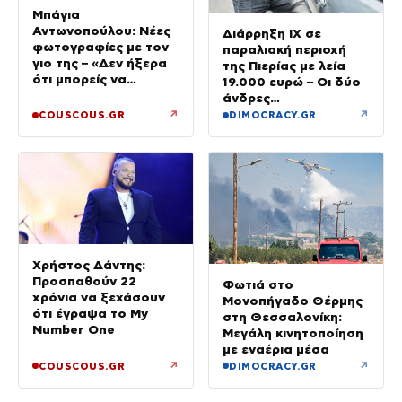
Μπάγια
Αντωνοπούλου: Νέες
Διάρρηξη ΙΧ σε
φωτογραφίες με τον
παραλιακή περιοχή
γιο της – «Δεν ήξερα
της Πιερίας με λεία
ότι μπορείς να
19.000 ευρώ – Οι δύο
ερωτευτείς τόσο πολύ
άνδρες
τις πιο απλές στιγμές»
συνελήφθησαν στην
↗
↗
COUSCOUS.GR
DIMOCRACY.GR
Ημαθία
Χρήστος Δάντης:
Προσπαθούν 22
Φωτιά στο
χρόνια να ξεχάσουν
Μονοπήγαδο Θέρμης
ότι έγραψα το My
στη Θεσσαλονίκη:
Number One
Μεγάλη κινητοποίηση
με εναέρια μέσα
↗
↗
COUSCOUS.GR
DIMOCRACY.GR