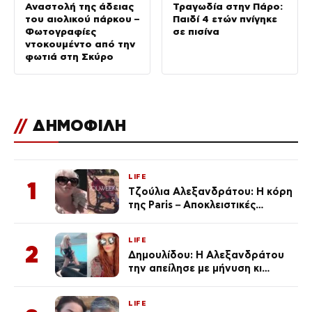
Αναστολή της άδειας
Τραγωδία στην Πάρο:
του αιολικού πάρκου –
Παιδί 4 ετών πνίγηκε
Φωτογραφίες
σε πισίνα
ντοκουμέντο από την
φωτιά στη Σκύρο
//
ΔΗΜΟΦΙΛΗ
LIFE
1
Τζούλια Αλεξανδράτου: Η κόρη
της Paris – Αποκλειστικές
φωτογραφίες
LIFE
2
Δημουλίδου: Η Αλεξανδράτου
την απείλησε με μήνυση κι
εκείνη απαντά – «Δεν σε
αναγνώρισα, όταν κατάλαβα
LIFE
ποια είσαι σοκαρίστικα»