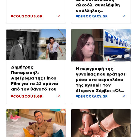
αλκοόλ, συνελήφθη
υπάλληλος
καταστήματος
↗
↗
COUSCOUS.GR
DIMOCRACY.GR
Δημήτρης
Η περιγραφή της
Παπαμιχαήλ:
γυναίκας που κράτησε
Αφιέρωμα της Finos
μέσα στο αεροπλάνο
Film για τα 22 χρόνια
της Ryanair τον
από τον θάνατό του
61χρονο Σέρβο: «Όλα
έγιναν σε κλάσματα
↗
↗
COUSCOUS.GR
DIMOCRACY.GR
δευτερολέπτου»