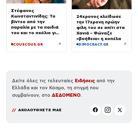
Στέφανος
Κωνσταντινίδης: Το
24χρονος κλείδωσε
βίντεο από την
την 17χρονη πρώην
παραλία με τα παιδιά
φίλη του σε σπίτι στα
του και το σχόλιο για
Χανιά – Φώναζε
την ηλικία του
«βοήθεια» η κοπέλα
↗
↗
COUSCOUS.GR
DIMOCRACY.GR
Ειδήσεις
Δείτε όλες τις τελευταίες
από την
Ελλάδα και τον Κόσμο, τη στιγμή που
ΔΕΔΟΜΕΝΟ
συμβαίνουν, στο
.
ΑΚΟΛΟΥΘΗΣΤΕ ΜΑΣ