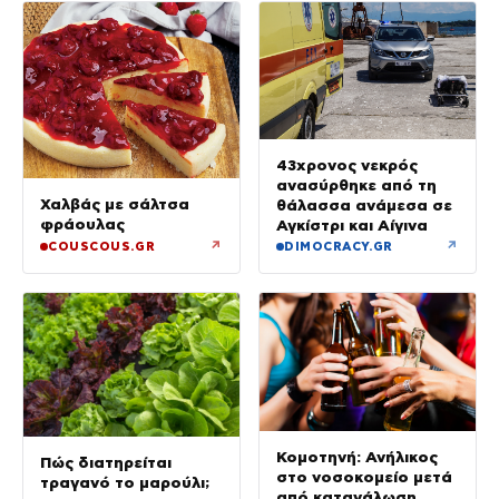
43χρονος νεκρός
ανασύρθηκε από τη
Χαλβάς με σάλτσα
θάλασσα ανάμεσα σε
φράουλας
Αγκίστρι και Αίγινα
↗
↗
COUSCOUS.GR
DIMOCRACY.GR
Κομοτηνή: Ανήλικος
Πώς διατηρείται
στο νοσοκομείο μετά
τραγανό το μαρούλι;
από κατανάλωση