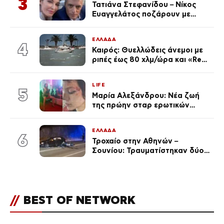
3
Τατιάνα Στεφανίδου – Νίκος
Ευαγγελάτος ποζάρουν με
μαγιό σε παραλία στην
Κεφαλονιά
ΕΛΛΑΔΑ
4
Καιρός: Θυελλώδεις άνεμοι με
ριπές έως 80 χλμ/ώρα και «Red
Code» σε 6 περιοχές για
κίνδυνο πυρκαγιάς
LIFE
5
Μαρία Αλεξάνδρου: Νέα ζωή
της πρώην σταρ ερωτικών
ταινιών, μητέρα ενός παιδιού με
σύντροφο επιχειρηματία
ΕΛΛΑΔΑ
(Φωτογραφίες)
6
Τροχαίο στην Αθηνών –
Σουνίου: Τραυματίστηκαν δύο
αστυνομικοί
//
BEST OF NETWORK