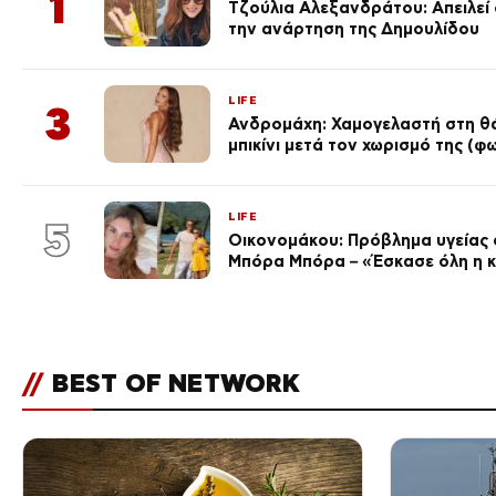
1
Τζούλια Αλεξανδράτου: Απειλεί ό
την ανάρτηση της Δημουλίδου
LIFE
3
Ανδρομάχη: Χαμογελαστή στη θά
μπικίνι μετά τον χωρισμό της (
LIFE
5
Οικονομάκου: Πρόβλημα υγείας σ
Μπόρα Μπόρα – «Έσκασε όλη η 
//
BEST OF NETWORK