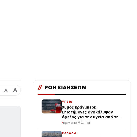
//
ΡΟΗ ΕΙΔΗΣΕΩΝ
Α
Α
ΥΓΕΙΑ
Χυμός κράνμπερι:
Επιστήμονες ανακάλυψαν
όφελος για την υγεία από την
κατανάλωσή του
πριν από 9 λεπτά
ΕΛΛΑΔΑ