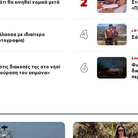
2
τι θα κινηθεί νομικά μετά
Στ
«Π
4
LIF
λασσα με ιδιαίτερο
Σά
φωτογραφία)
ΕΛ
6
Φω
τις διακοπές της στο νησί
δι
κούραση του χειμώνα»
πε