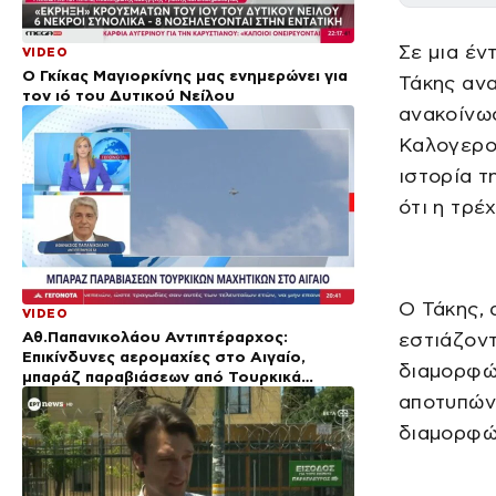
Σε μια έν
VIDEO
Ο Γκίκας Μαγιορκίνης μας ενημερώνει για
Τάκης ανα
τον ιό του Δυτικού Νείλου
ανακοίνωσ
Καλογερο
ιστορία τ
ότι η τρέ
Ο Τάκης, 
VIDEO
Αθ.Παπανικολάου Αντιπτέραρχος:
εστιάζοντ
Επικίνδυνες αερομαχίες στο Αιγαίο,
διαμορφών
μπαράζ παραβιάσεων από Τουρκικά
μαχητικά
αποτυπώνε
διαμορφών