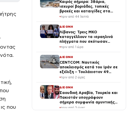
Καιρός σήμερα: 38άρια,
ισχυροί βοριάδες, τοπικές
βροχές και καταιγίδες στα
μήτρης
ηπειρωτικά
πριν από 44 λεπτά
ΔΙΕΘΝΗ
Λίβανος: Τρεις ΜΚΟ
καταγγέλλουν τα ισραηλινά
ν
πλήγματα που σκότωσαν
ζοντας
δημοσιογράφο ως «έγκλημα
πριν από 1 ώρα
πολέμου»
νότα.
ΔΙΕΘΝΗ
CENTCOM: Ναυτικός
αποκλεισμός κατά του Ιράν σε
εξέλιξη – Τουλάχιστον 49
πλοία ανακατευθύνθηκαν από
πριν από 2 ώρες
τις αμερικανικές δυνάμεις
τική,
ΔΙΕΘΝΗ
 που
Σαουδική Αραβία, Τουρκία και
Πακιστάν υπογράφουν
ηση
σήμερα συμφωνία αμυντικής
ις που
συνεργασίας εν μέσω της
πριν από 3 ώρες
κρίσης στη Μέση Ανατολή
ΔΙΕΘΝΗ
Οχάιο: Πατέρας παγίδευσε
μέσω TikTok τον άνδρα που