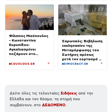
Φίλιππος Μιχόπουλος
– Κωνσταντίνα
Σαρωνικός: Βεβήλωση
Ευρυπίδου:
εκκλησακίου της
Αγκαλιασμένοι
Μεταμόρφωσης του
ποζάρουν στο
Σωτήρος αμέσως
ηλιοβασίλεμα της
μετά τον εορτασμό –
Σαντορίνης
Έσπασαν εικόνες στην
↗
↗
COUSCOUS.GR
DIMOCRACY.GR
Αγία Τράπεζα
Ειδήσεις
Δείτε όλες τις τελευταίες
από την
Ελλάδα και τον Κόσμο, τη στιγμή που
ΔΕΔΟΜΕΝΟ
συμβαίνουν, στο
.