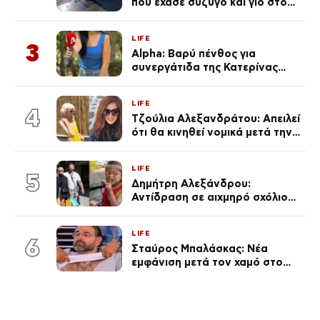
που έχασε σύζυγο και γιο στο
τροχαίο λέει «Τα έχασα όλα, κάτι
με τράβαγε στην καρδιά μου»
LIFE
3
Alpha: Βαρύ πένθος για
συνεργάτιδα της Κατερίνας
Καινούργιου – «Κουράστηκες
πολύ… Απόψε είσαι στα χέρια
LIFE
του Θεού»
4
Τζούλια Αλεξανδράτου: Απειλεί
ότι θα κινηθεί νομικά μετά την
ανάρτηση της Δημουλίδου
LIFE
5
Δημήτρη Αλεξάνδρου:
Αντίδραση σε αιχμηρό σχόλιο
για την Τούνη με αφορμή το
μεγάλωμα του Πάρη
LIFE
6
Σταύρος Μπαλάσκας: Νέα
εμφάνιση μετά τον χαμό στο
«Πρωινό» (Φωτογραφία)