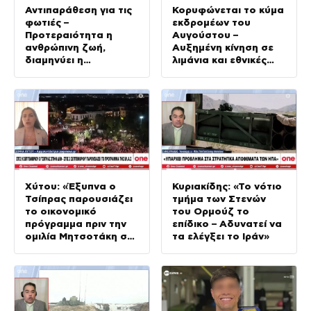
Αντιπαράθεση για τις
Κορυφώνεται το κύμα
φωτιές –
εκδρομέων του
Προτεραιότητα η
Αυγούστου –
ανθρώπινη ζωή,
Αυξημένη κίνηση σε
διαμηνύει η
λιμάνια και εθνικές
κυβέρνηση
οδούς
Xύτου: «Έξυπνα ο
Κυριακίδης: «Το νότιο
Τσίπρας παρουσιάζει
τμήμα των Στενών
το οικονομικό
του Ορμούζ το
πρόγραμμα πριν την
επίδικο – Αδυνατεί να
ομιλία Μητσοτάκη στη
τα ελέγξει το Ιράν»
ΔΕΘ»