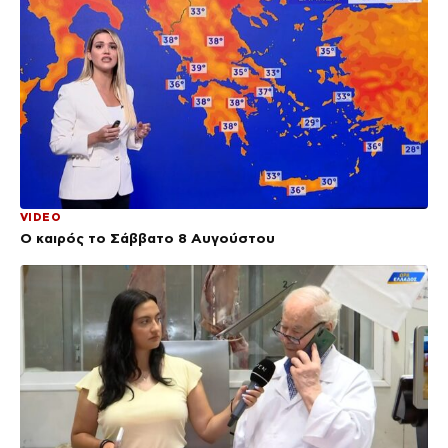
VIDEO
Ο καιρός το Σάββατο 8 Αυγούστου