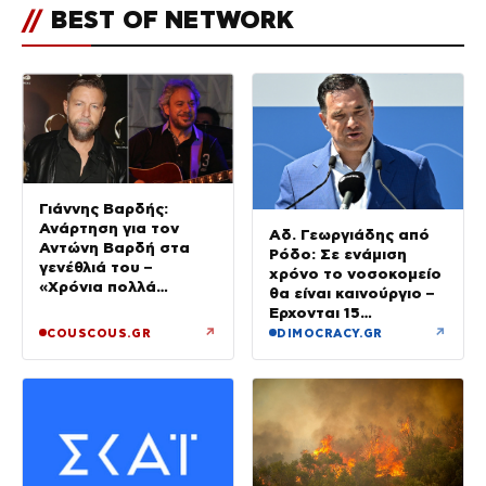
//
BEST OF NETWORK
Γιάννης Βαρδής:
Ανάρτηση για τον
Αδ. Γεωργιάδης από
Αντώνη Βαρδή στα
Ρόδο: Σε ενάμιση
γενέθλιά του –
χρόνο το νοσοκομείο
«Χρόνια πολλά
θα είναι καινούργιο –
μπαμπά»
Έρχονται 15
νοσηλευτές και
↗
↗
COUSCOUS.GR
DIMOCRACY.GR
ενισχύεται το
Ακτινολογικό