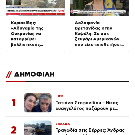
Κυριακίδης:
Δολοφονία
«Αδυναμία της
Βρετανίδας στην
Ουκρανίας να
Κυψέλη: Σε σοκ
καταρρίψει
ζευγάρι Αμερικανών
βαλλιστικούς
που είχε «υιοθετήσει»
πυραύλους από την
τον Αφγανό
Ρωσία»
//
ΔΗΜΟΦΙΛΗ
LIFE
1
Τατιάνα Στεφανίδου – Νίκος
Ευαγγελάτος ποζάρουν με
μαγιό σε παραλία στην
Κεφαλονιά
ΕΛΛΑΔΑ
2
Τραγωδία στις Σέρρες: Άνδρας