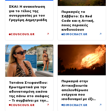
ΣΚΑΙ: Η ανακοίνωση
για το τέλος της
Πυρκαγιές το
συνεργασίας με τον
Σάββατο: Σε Red
Γρηγόρη Δημητριάδη
Code και η Αττική,
ποιες περιοχές
κινδυνεύουν
↗
↗
COUSCOUS.GR
DIMOCRACY.GR
Πυρκαγιά στην
Τατιάνα Στεφανίδου:
Αττικοβοιωτία
Ερωτηματικά για την
απελευθέρωσε
αδυνατισμένη εικόνα
ενέργεια που
της πάνω στο σκάφος
ισοδυναμεί με έξι
– Τι συμβαίνει με την
βόμβες Χιροσίμα
υγεία της;
↗
↗
COUSCOUS.GR
DIMOCRACY.GR