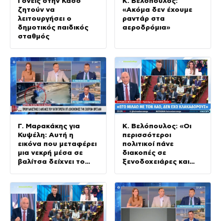
Γονείς στην Κάσο
Κ. Βελόπουλος:
ζητούν να
«Ακόμα δεν έχουμε
λειτουργήσει ο
ραντάρ στα
δημοτικός παιδικός
αεροδρόμια»
σταθμός
Γ. Μαρακάκης για
Κ. Βελόπουλος: «Οι
Κυψέλη: Αυτή η
περισσότεροι
εικόνα που μεταφέρει
πολιτικοί πάνε
μια νεκρή μέσα σε
διακοπές σε
βαλίτσα δείχνει το
ξενοδοχειάρες και
μέγεθος της
δεν πληρώνουν ποτέ»
αλαζονίας