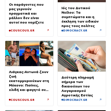
Οι παράγοντες που
Ιός του Δυτικού
μας γερνούν
Νείλου: Τα
πραγματικά και
συμπτώματα και η
μάλλον δεν είναι
έκκληση των ειδικών
αυτοί που νομίζετε
προς τους πολίτες
↗
↗
COUSCOUS.GR
DIMOCRACY.GR
Λιάγκας-Αντωνά ζουν
ζωή
Δεύτερη πληρωμή
εκατομμυριούχων στη
σήμερα των
Μύκονο: Πισίνες,
δικαιούχων του
χλιδή και φαγητό σε
Λογαριασμού
πανάκριβα εστιατόρια
Αγροτικής Εστίας
↗
↗
COUSCOUS.GR
DIMOCRACY.GR