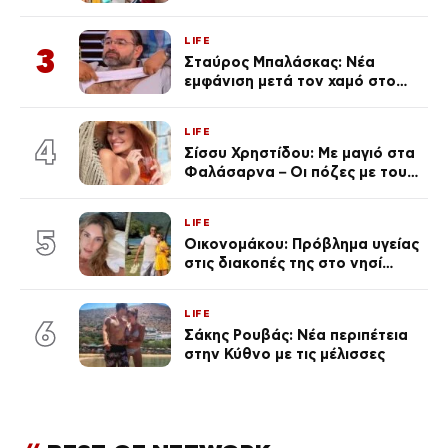
για την Τούνη με αφορμή το
μεγάλωμα του Πάρη
LIFE
3
Σταύρος Μπαλάσκας: Νέα
εμφάνιση μετά τον χαμό στο
«Πρωινό» (Φωτογραφία)
LIFE
4
Σίσσυ Χρηστίδου: Με μαγιό στα
Φαλάσαρνα – Οι πόζες με τους
διάσημους φίλους της
(φωτογραφίες & βίντεο)
LIFE
5
Οικονομάκου: Πρόβλημα υγείας
στις διακοπές της στο νησί
Μπόρα Μπόρα – «Έσκασε όλη η
κούραση του χειμώνα»
LIFE
6
Σάκης Ρουβάς: Νέα περιπέτεια
στην Κύθνο με τις μέλισσες