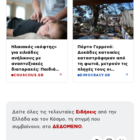
Πόρτο Γερμενό:
Ηλικιακός «κόφτης»
Δεκάδες κατοικίες
για χιλιάδες
καταστράφηκαν από
ανήλικους με
τη φωτιά, μετρούν τις
αναπτυξιακές
πληγές τους οι
διαταραχές: Παιδιά
κάτοικοι
ενός κατώτερου θεού
↗
↗
COUSCOUS.GR
DIMOCRACY.GR
Ειδήσεις
Δείτε όλες τις τελευταίες
από την
Ελλάδα και τον Κόσμο, τη στιγμή που
ΔΕΔΟΜΕΝΟ
συμβαίνουν, στο
.