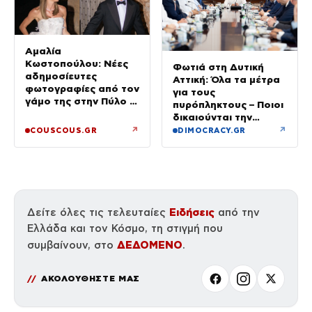
Αμαλία
Κωστοπούλου: Νέες
Φωτιά στη Δυτική
αδημοσίευτες
Αττική: Όλα τα μέτρα
φωτογραφίες από τον
για τους
γάμο της στην Πύλο –
πυρόπληκτους – Ποιοι
Χορεύαμε μέχρι να
δικαιούνται την
ανατείλει ο ήλιος
προσωρινή οικονομική
↗
↗
COUSCOUS.GR
DIMOCRACY.GR
ενίσχυση
Ειδήσεις
Δείτε όλες τις τελευταίες
από την
Ελλάδα και τον Κόσμο, τη στιγμή που
ΔΕΔΟΜΕΝΟ
συμβαίνουν, στο
.
ΑΚΟΛΟΥΘΗΣΤΕ ΜΑΣ