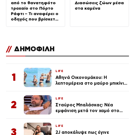
από το θανατηφότο
Διασώσεις ζώων μέσα
τροχαίο στο Πόρτο
στα καμένα
Ράφτι – Τι αναφέρει ο
οδηγός που βρίσκεται
στο νοσοκομείο
//
ΔΗΜΟΦΙΛΗ
LIFE
1
Αθηνά Οικονομάκου: Η
λεπτομέρεια στο μαύρο μπικίνι
της που απογείωσε την
εμφάνισή της στη Μύκονο
LIFE
(φωτογραφίες)
2
Σταύρος Μπαλάσκας: Νέα
εμφάνιση μετά τον χαμό στο
«Πρωινό» (Φωτογραφία)
LIFE
3
2J αποκάλυψε πως έγινε