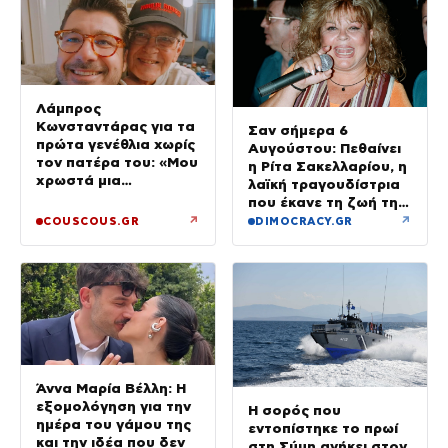
Λάμπρος
Κωνσταντάρας για τα
Σαν σήμερα 6
πρώτα γενέθλια χωρίς
Αυγούστου: Πεθαίνει
τον πατέρα του: «Μου
η Ρίτα Σακελλαρίου, η
χρωστά μια
λαϊκή τραγουδίστρια
επίσκεψη»
που έκανε τη ζωή της
τραγούδι
↗
↗
COUSCOUS.GR
DIMOCRACY.GR
Άννα Μαρία Βέλλη: Η
εξομολόγηση για την
Η σορός που
ημέρα του γάμου της
εντοπίστηκε το πρωί
και την ιδέα που δεν
στη Σύμη ανήκει στον