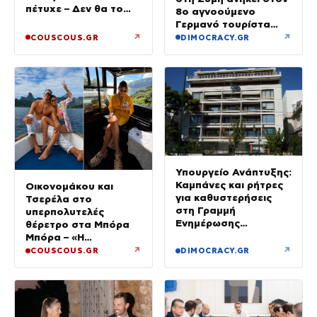
πέτυχε – Δεν θα το
8ο αγνοούμενο
ξαναέκανα
Γερμανό τουρίστα
που επέβαινε σε
↗
↗
COUSCOUS.GR
DIMOCRACY.GR
ιστιοπλοϊκό
Υπουργείο Ανάπτυξης:
Καμπάνες και ρήτρες
Οικονομάκου και
για καθυστερήσεις
Τσερέλα στο
στη Γραμμή
υπερπολυτελές
Ενημέρωσης
θέρετρο στα Μπόρα
Επενδυτή
Μπόρα – «Η
μεγαλύτερη
↗
↗
COUSCOUS.GR
DIMOCRACY.GR
πολυτέλεια…» (Video)