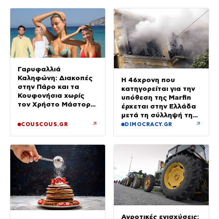
Γαρυφαλλιά
Καληφώνη: Διακοπές
Η 46χρονη που
στην Πάρο και τα
κατηγορείται για την
Κουφονήσια χωρίς
υπόθεση της Marfin
τον Χρήστο Μάστορα
έρχεται στην Ελλάδα
– Φωτογραφίες
μετά τη σύλληψή της
στο Λονδίνο
↗
↗
COUSCOUS.GR
DIMOCRACY.GR
Αγροτικές ενισχύσεις: