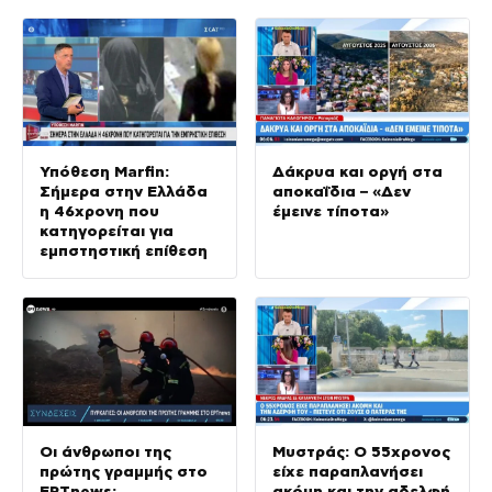
Υπόθεση Marfin:
Δάκρυα και οργή στα
Σήμερα στην Ελλάδα
αποκαΐδια – «Δεν
η 46χρονη που
έμεινε τίποτα»
κατηγορείται για
εμπστηστική επίθεση
Οι άνθρωποι της
Μυστράς: Ο 55χρονος
πρώτης γραμμής στο
είχε παραπλανήσει
ΕΡΤnews:
ακόμη και την αδελφή