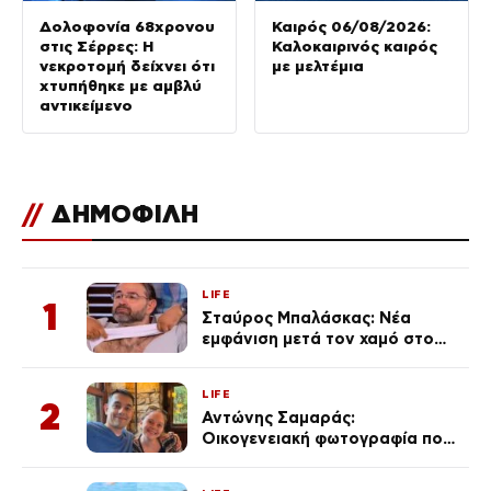
Δολοφονία 68χρονου
Καιρός 06/08/2026:
στις Σέρρες: Η
Καλοκαιρινός καιρός
νεκροτομή δείχνει ότι
με μελτέμια
χτυπήθηκε με αμβλύ
αντικείμενο
//
ΔΗΜΟΦΙΛΗ
LIFE
1
Σταύρος Μπαλάσκας: Νέα
εμφάνιση μετά τον χαμό στο
«Πρωινό» (Φωτογραφία)
LIFE
2
Αντώνης Σαμαράς:
Οικογενειακή φωτογραφία που
ανάρτησε ο γιος του λίγο πριν
από την επέτειο θανάτου της