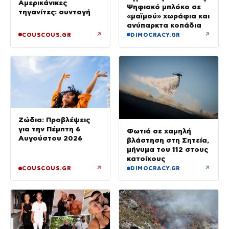
Αμερικάνικες
Ψηφιακό μπλόκο σε
τηγανίτες: συνταγή
«μαϊμού» χωράφια και
ανύπαρκτα κοπάδια
↗
↗
COUSCOUS.GR
DIMOCRACY.GR
Ζώδια: Προβλέψεις
για την Πέμπτη 6
Φωτιά σε χαμηλή
Αυγούστου 2026
βλάστηση στη Σητεία,
μήνυμα του 112 στους
κατοίκους
↗
↗
COUSCOUS.GR
DIMOCRACY.GR