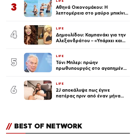
LIFE
Λένας
3
Αθηνά Οικονομάκου: Η
λεπτομέρεια στο μαύρο μπικίνι
της που απογείωσε την
εμφάνισή της στη Μύκονο
LIFE
(φωτογραφίες)
4
Δημουλίδου: Καμπανάκι για την
Αλεξανδράτου – «Υπάρχει και
ένα μικρό παιδί πίσω που
χρειάζεται τη μάνα του»
LIFE
5
Τόνι Μπλερ: πρώην
πρωθυπουργός στο αγαπημένο
του Πόρτο Χέλι
LIFE
6
2J αποκάλυψε πως έγινε
πατέρας πριν από έναν μήνα
(Βίντεο)
//
BEST OF NETWORK