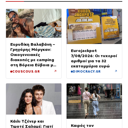
Ευρυδίκη Βαλαβάνη –
Γρηγόρης Μόργκαν:
Eurojackpot
Οικογενειακές
7/08/2026: Οι τυχεροί
διακοπές με camping
αριθμοί για τα 32
στη Βόρεια Εύβοια με
εκατομμύρια ευρώ
τον ενός έτους γιο
↗
↗
COUSCOUS.GR
DIMOCRACY.GR
τους
Κάιλι Τζένερ και
Καιρός τον
Τιμοτέ Σαλαμέ: Γιατί