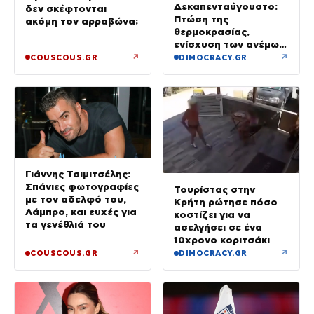
Δεκαπενταύγουστο:
δεν σκέφτονται
Πτώση της
ακόμη τον αρραβώνα;
θερμοκρασίας,
ενίσχυση των ανέμων
και καταιγίδες όπου
↗
↗
COUSCOUS.GR
DIMOCRACY.GR
θα εκδηλωθούν
Γιάννης Τσιμιτσέλης:
Σπάνιες φωτογραφίες
Τουρίστας στην
με τον αδελφό του,
Κρήτη ρώτησε πόσο
Λάμπρο, και ευχές για
κοστίζει για να
τα γενέθλιά του
ασελγήσει σε ένα
10χρονο κοριτσάκι
↗
↗
COUSCOUS.GR
DIMOCRACY.GR