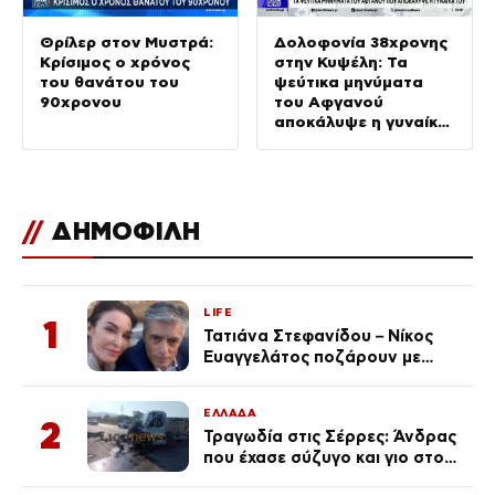
Θρίλερ στον Μυστρά:
Δολοφονία 38χρονης
Κρίσιμος ο χρόνος
στην Κυψέλη: Τα
του θανάτου του
ψεύτικα μηνύματα
90χρονου
του Αφγανού
αποκάλυψε η γυναίκα
του
//
ΔΗΜΟΦΙΛΗ
LIFE
1
Τατιάνα Στεφανίδου – Νίκος
Ευαγγελάτος ποζάρουν με
μαγιό σε παραλία στην
Κεφαλονιά
ΕΛΛΑΔΑ
2
Τραγωδία στις Σέρρες: Άνδρας
που έχασε σύζυγο και γιο στο
τροχαίο λέει «Τα έχασα όλα, κάτι