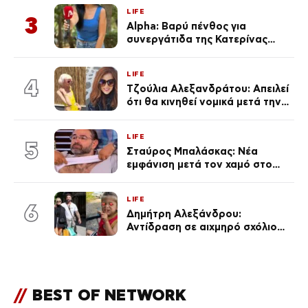
με τράβαγε στην καρδιά μου»
LIFE
3
Alpha: Βαρύ πένθος για
συνεργάτιδα της Κατερίνας
Καινούργιου – «Κουράστηκες
πολύ… Απόψε είσαι στα χέρια
LIFE
του Θεού»
4
Τζούλια Αλεξανδράτου: Απειλεί
ότι θα κινηθεί νομικά μετά την
ανάρτηση της Δημουλίδου
LIFE
5
Σταύρος Μπαλάσκας: Νέα
εμφάνιση μετά τον χαμό στο
«Πρωινό» (Φωτογραφία)
LIFE
6
Δημήτρη Αλεξάνδρου:
Αντίδραση σε αιχμηρό σχόλιο
για την Τούνη με αφορμή το
μεγάλωμα του Πάρη
//
BEST OF NETWORK