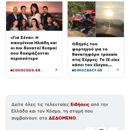
«Για Σένα»: Η
οικογένεια Ηλιάδη και
Οδηγός του
οι πιο δυνατοί δεσμοί
φορτηγού για το
που δοκιμάζονται
θανατηφόρο τροχαίο
περισσότερο
στις Σέρρες: Το ΙΧ είχε
χάσει τον έλεγχο,
έφυγε στο αντίθετο
↗
↗
COUSCOUS.GR
DIMOCRACY.GR
ρεύμα
Ειδήσεις
Δείτε όλες τις τελευταίες
από την
Ελλάδα και τον Κόσμο, τη στιγμή που
ΔΕΔΟΜΕΝΟ
συμβαίνουν, στο
.