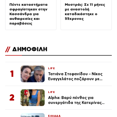
Πέντε καταστήματα
Μυστράς: Σε 11 μήνες
σφραγίστηκαν στην
με αναστολή
Κασσάνδρα για
καταδικάστηκε ο
αυθαιρεσίες και
55χρονος
παραβάσεις
//
ΔΗΜΟΦΙΛΗ
LIFE
1
Τατιάνα Στεφανίδου – Νίκος
Ευαγγελάτος ποζάρουν με
μαγιό σε παραλία στην
Κεφαλονιά
LIFE
2
Alpha: Βαρύ πένθος για
συνεργάτιδα της Κατερίνας
Καινούργιου – «Κουράστηκες
πολύ… Απόψε είσαι στα χέρια
ΕΛΛΑΔΑ