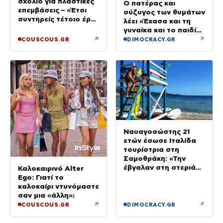
σχόλιο για πλαστικές
Ο πατέρας και
επεμβάσεις – «Έτσι
σύζυγος των θυμάτων
συντηρείς τέτοιο έργο
λέει «Έχασα και τη
τέχνης»
γυναίκα και το παιδί
μου, τα έχασα όλα»
↗
↗
COUSCOUS.GR
DIMOCRACY.GR
Ναυαγοσώστης 21
ετών έσωσε Ιταλίδα
τουρίστρια στη
Σαμοθράκη: «Την
έβγαλαν στη στεριά
Καλοκαιρινό Alter
σε ημιλιπόθυμη
Ego: Γιατί το
κατάσταση»
καλοκαίρι ντυνόμαστε
σαν μια «άλλη»;
↗
↗
COUSCOUS.GR
DIMOCRACY.GR