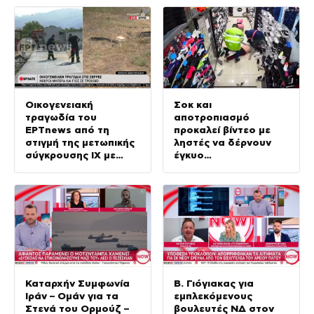
Οικογενειακή
Σοκ και
τραγωδία του
αποτροπιασμό
ΕΡΤnews από τη
προκαλεί βίντεο με
στιγμή της μετωπικής
ληστές να δέρνουν
σύγκρουσης ΙΧ με
έγκυο
φορτηγό
καταστηματάρχη
Καταρχήν Συμφωνία
Β. Γιόγιακας για
Ιράν – Ομάν για τα
εμπλεκόμενους
Στενά του Ορμούζ –
βουλευτές ΝΔ στον