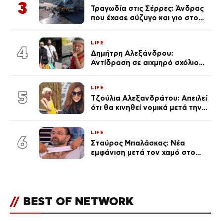
του Θεού»
3
Τραγωδία στις Σέρρες: Άνδρας
που έχασε σύζυγο και γιο στο
τροχαίο λέει «Τα έχασα όλα, κάτι
με τράβαγε στην καρδιά μου»
LIFE
4
Δημήτρη Αλεξάνδρου:
Αντίδραση σε αιχμηρό σχόλιο
για την Τούνη με αφορμή το
μεγάλωμα του Πάρη
LIFE
5
Τζούλια Αλεξανδράτου: Απειλεί
ότι θα κινηθεί νομικά μετά την
ανάρτηση της Δημουλίδου
LIFE
6
Σταύρος Μπαλάσκας: Νέα
εμφάνιση μετά τον χαμό στο
«Πρωινό» (Φωτογραφία)
//
BEST OF NETWORK