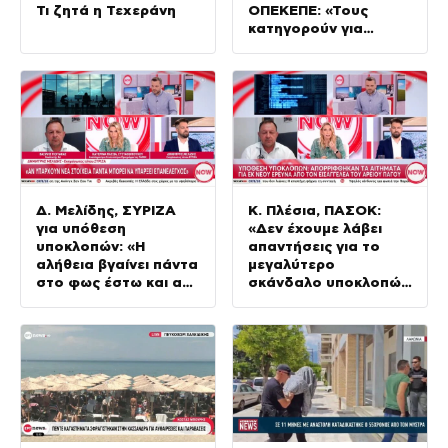
Τι ζητά η Τεχεράνη
ΟΠΕΚΕΠΕ: «Τους
κατηγορούν για
χρηματισμό ενώ
ήθελαν να
εξυπηρετήσουν
συμπολίτες»
Δ. Μελίδης, ΣΥΡΙΖΑ
Κ. Πλέσια, ΠΑΣΟΚ:
για υπόθεση
«Δεν έχουμε λάβει
υποκλοπών: «Η
απαντήσεις για το
αλήθεια βγαίνει πάντα
μεγαλύτερο
στο φως έστω και αν
σκάνδαλο υποκλοπών
αργεί»
στη Μεταπολίτευση»