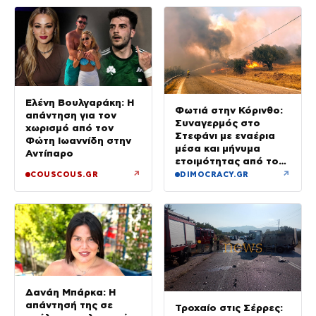
Ελένη Βουλγαράκη: Η
Φωτιά στην Κόρινθο:
απάντηση για τον
Συναγερμός στο
χωρισμό από τον
Στεφάνι με εναέρια
Φώτη Ιωαννίδη στην
μέσα και μήνυμα
Αντίπαρο
ετοιμότητας από το
112
↗
↗
COUSCOUS.GR
DIMOCRACY.GR
Δανάη Μπάρκα: Η
απάντησή της σε
Τροχαίο στις Σέρρες: