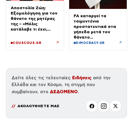
Αποστολία Ζώη:
Εξομολόγηση για τον
FA καταργεί τα
θάνατο της μητέρας
τσιμεντένια
της – «Μόλις
προστατευτικά στα
κατάλαβε τι έχει,
γήπεδα μετά τον
έφυγε»
θάνατο
ποδοσφαιριστή
↗
↗
COUSCOUS.GR
DIMOCRACY.GR
Ειδήσεις
Δείτε όλες τις τελευταίες
από την
Ελλάδα και τον Κόσμο, τη στιγμή που
ΔΕΔΟΜΕΝΟ
συμβαίνουν, στο
.
ΑΚΟΛΟΥΘΗΣΤΕ ΜΑΣ