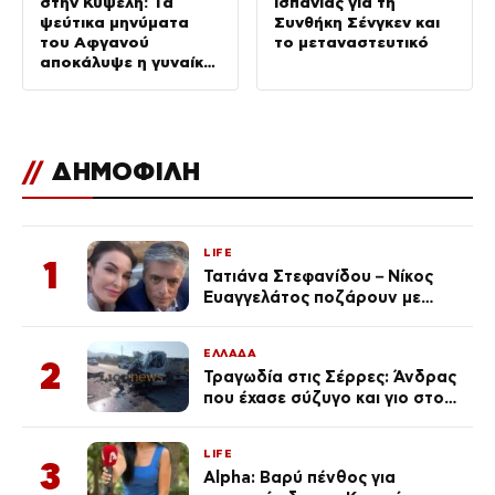
στην Κυψέλη: Τα
Ισπανίας για τη
ψεύτικα μηνύματα
Συνθήκη Σένγκεν και
του Αφγανού
το μεταναστευτικό
αποκάλυψε η γυναίκα
του
//
ΔΗΜΟΦΙΛΗ
LIFE
1
Τατιάνα Στεφανίδου – Νίκος
Ευαγγελάτος ποζάρουν με
μαγιό σε παραλία στην
Κεφαλονιά
ΕΛΛΑΔΑ
2
Τραγωδία στις Σέρρες: Άνδρας
που έχασε σύζυγο και γιο στο
τροχαίο λέει «Τα έχασα όλα, κάτι
με τράβαγε στην καρδιά μου»
LIFE
3
Alpha: Βαρύ πένθος για