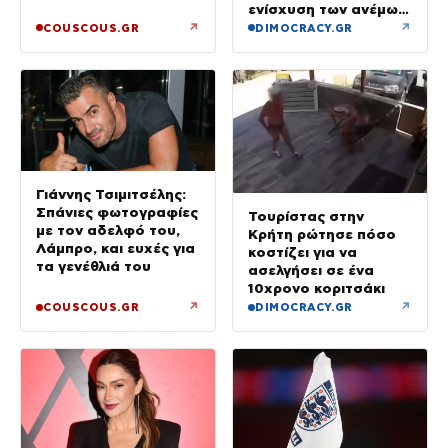
ενίσχυση των ανέμων
και καταιγίδες όπου
↗
↗
COUSCOUS.GR
DIMOCRACY.GR
θα εκδηλωθούν
Γιάννης Τσιμιτσέλης:
Σπάνιες φωτογραφίες
Τουρίστας στην
με τον αδελφό του,
Κρήτη ρώτησε πόσο
Λάμπρο, και ευχές για
κοστίζει για να
τα γενέθλιά του
ασελγήσει σε ένα
10χρονο κοριτσάκι
↗
↗
COUSCOUS.GR
DIMOCRACY.GR