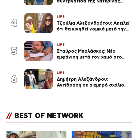
συνεργάτιδα της Κατερίνας
Καινούργιου – «Κουράστηκες
πολύ… Απόψε είσαι στα χέρια
LIFE
του Θεού»
4
Τζούλια Αλεξανδράτου: Απειλεί
ότι θα κινηθεί νομικά μετά την
ανάρτηση της Δημουλίδου
LIFE
5
Σταύρος Μπαλάσκας: Νέα
εμφάνιση μετά τον χαμό στο
«Πρωινό» (Φωτογραφία)
LIFE
6
Δημήτρη Αλεξάνδρου:
Αντίδραση σε αιχμηρό σχόλιο
για την Τούνη με αφορμή το
μεγάλωμα του Πάρη
//
BEST OF NETWORK