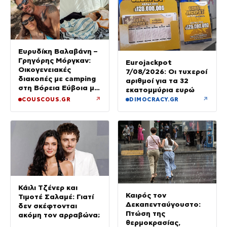
Ευρυδίκη Βαλαβάνη –
Γρηγόρης Μόργκαν:
Eurojackpot
Οικογενειακές
7/08/2026: Οι τυχεροί
διακοπές με camping
αριθμοί για τα 32
στη Βόρεια Εύβοια με
εκατομμύρια ευρώ
τον ενός έτους γιο
↗
↗
COUSCOUS.GR
DIMOCRACY.GR
τους
Κάιλι Τζένερ και
Καιρός τον
Τιμοτέ Σαλαμέ: Γιατί
Δεκαπενταύγουστο:
δεν σκέφτονται
Πτώση της
ακόμη τον αρραβώνα;
θερμοκρασίας,