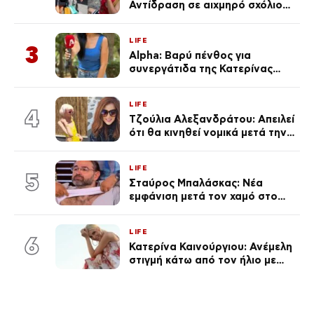
Αντίδραση σε αιχμηρό σχόλιο
για την Τούνη με αφορμή το
μεγάλωμα του Πάρη
LIFE
3
Alpha: Βαρύ πένθος για
συνεργάτιδα της Κατερίνας
Καινούργιου – «Κουράστηκες
πολύ… Απόψε είσαι στα χέρια
LIFE
του Θεού»
4
Τζούλια Αλεξανδράτου: Απειλεί
ότι θα κινηθεί νομικά μετά την
ανάρτηση της Δημουλίδου
LIFE
5
Σταύρος Μπαλάσκας: Νέα
εμφάνιση μετά τον χαμό στο
«Πρωινό» (Φωτογραφία)
LIFE
6
Κατερίνα Καινούργιου: Ανέμελη
στιγμή κάτω από τον ήλιο με
τους followers της
(φωτογραφία)