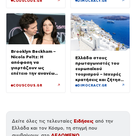
περιοχή στη Φθιώτιδα
↗
↗
COUSCOUS.GR
DIMOCRACY.GR
Brooklyn Beckham –
Nicola Peltz: Η
Ελλάδα στους
απόφαση να
πρωταγωνιστές του
γιορτάζουν ως
ευρωπαϊκού
επέτειο την ανανέωση
τουρισμού – Ισχυρές
των όρκων τους –
κρατήσεις και ζήτηση
«Είχε καταλήξει να
πέρα από το
↗
↗
COUSCOUS.GR
DIMOCRACY.GR
κλαίει»
καλοκαίρι
Ειδήσεις
Δείτε όλες τις τελευταίες
από την
Ελλάδα και τον Κόσμο, τη στιγμή που
ΔΕΔΟΜΕΝΟ
συμβαίνουν, στο
.