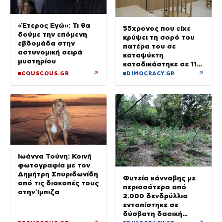
«Έτερος Εγώ»: Τι θα
55χρονος που είχε
δούμε την επόμενη
κρύψει τη σορό του
εβδομάδα στην
πατέρα του σε
αστυνομική σειρά
καταψύκτη
μυστηρίου
καταδικάστηκε σε 11
μήνες με αναστολή
↗
↗
COUSCOUS.GR
DIMOCRACY.GR
Ιωάννα Τούνη: Κοινή
φωτογραφία με τον
Δημήτρη Σπυριδωνίδη
Φυτεία κάνναβης με
από τις διακοπές τους
περισσότερα από
στην Ίμπιζα
2.000 δενδρύλλια
εντοπίστηκε σε
δύσβατη δασική