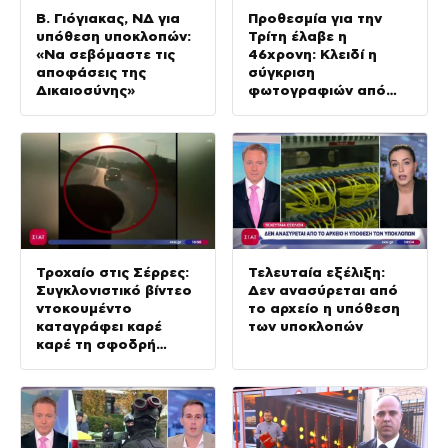
Β. Γιόγιακας, ΝΔ για
Προθεσμία για την
υπόθεση υποκλοπών:
Τρίτη έλαβε η
«Να σεβόμαστε τις
46χρονη: Κλειδί η
αποφάσεις της
σύγκριση
Δικαιοσύνης»
φωτογραφιών από
την επίθεση στη
Marfin & διακοπές το
2009
Τροχαίο στις Σέρρες:
Τελευταία εξέλιξη:
Συγκλονιστικό βίντεο
Δεν ανασύρεται από
ντοκουμέντο
το αρχείο η υπόθεση
καταγράφει καρέ
των υποκλοπών
καρέ τη σφοδρή
σύγκρουση