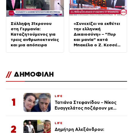
Σύλληψη 31χρονου
«Συνεχίζει να εκθέτει
στη Γερμανία:
την ελληνική
Καταζητούμενος για
Δικαιοσύνη» – ”Πυρ
τρεις ανθρωποκτονίες
και μανία” κατά
και μια απόπειρα
Μπακέλα ο Ζ. Κεσσές
για τις υποκλοπές
//
ΔΗΜΟΦΙΛΗ
LIFE
1
Τατιάνα Στεφανίδου – Νίκος
Ευαγγελάτος ποζάρουν με
μαγιό σε παραλία στην
Κεφαλονιά
LIFE
2
Δημήτρη Αλεξάνδρου: