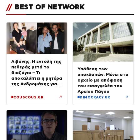
//
BEST OF NETWORK
Λιβάνης: Η εντολή της
πεθεράς μετά το
Υπόθεση των
διαζύγιο – Τι
υποκλοπών: Μένει στο
αποκαλύπτει η μητέρα
αρχείο με απόφαση
της Ανδρομάχης για
του εισαγγελέα του
το 2 ετών μωρό τους
Αρείου Πάγου
↗
↗
COUSCOUS.GR
DIMOCRACY.GR