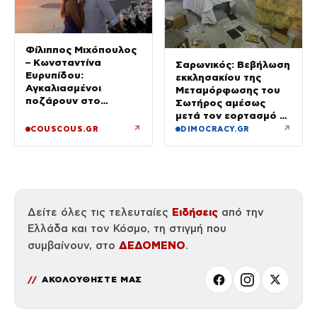
Φίλιππος Μιχόπουλος
– Κωνσταντίνα
Σαρωνικός: Βεβήλωση
Ευρυπίδου:
εκκλησακίου της
Αγκαλιασμένοι
Μεταμόρφωσης του
ποζάρουν στο
Σωτήρος αμέσως
ηλιοβασίλεμα της
μετά τον εορτασμό –
Σαντορίνης
Έσπασαν εικόνες στην
↗
↗
COUSCOUS.GR
DIMOCRACY.GR
Αγία Τράπεζα
Ειδήσεις
Δείτε όλες τις τελευταίες
από την
Ελλάδα και τον Κόσμο, τη στιγμή που
ΔΕΔΟΜΕΝΟ
συμβαίνουν, στο
.
ΑΚΟΛΟΥΘΗΣΤΕ ΜΑΣ