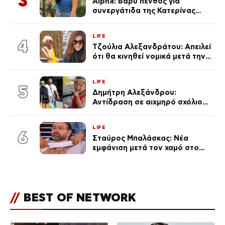
3
Alpha: Βαρύ πένθος για
συνεργάτιδα της Κατερίνας
Καινούργιου – «Κουράστηκες
πολύ… Απόψε είσαι στα χέρια
LIFE
του Θεού»
4
Τζούλια Αλεξανδράτου: Απειλεί
ότι θα κινηθεί νομικά μετά την
ανάρτηση της Δημουλίδου
LIFE
5
Δημήτρη Αλεξάνδρου:
Αντίδραση σε αιχμηρό σχόλιο
για την Τούνη με αφορμή το
μεγάλωμα του Πάρη
LIFE
6
Σταύρος Μπαλάσκας: Νέα
εμφάνιση μετά τον χαμό στο
«Πρωινό» (Φωτογραφία)
//
BEST OF NETWORK