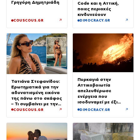
Γρηγόρη Δημητριάδη
Code και η Αττική,
ποιες περιοχές
κινδυνεύουν
↗
↗
COUSCOUS.GR
DIMOCRACY.GR
Πυρκαγιά στην
Τατιάνα Στεφανίδου:
Αττικοβοιωτία
Ερωτηματικά για την
απελευθέρωσε
αδυνατισμένη εικόνα
ενέργεια που
της πάνω στο σκάφος
ισοδυναμεί με έξι
– Τι συμβαίνει με την
βόμβες Χιροσίμα
υγεία της;
↗
↗
COUSCOUS.GR
DIMOCRACY.GR