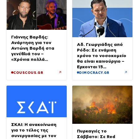
Γιάννης Βαρδής:
Ανάρτηση για τον
Αδ. Γεωργιάδης από
Αντώνη Βαρδή στα
Ρόδο: Σε ενάμιση
γενέθλιά του –
χρόνο το νοσοκομείο
«Χρόνια πολλά
θα είναι καινούργιο –
μπαμπά»
Έρχονται 15
νοσηλευτές και
↗
↗
COUSCOUS.GR
DIMOCRACY.GR
ενισχύεται το
Ακτινολογικό
ΣΚΑΙ: Η ανακοίνωση
για το τέλος της
Πυρκαγιές το
συνεργασίας με τον
Σάββατο: Σε Red