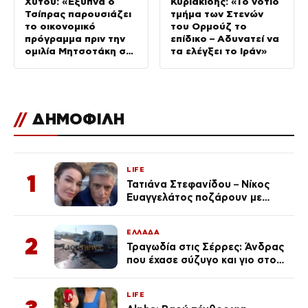
Xύτου: «Έξυπνα ο
Κυριακίδης: «Το νότιο
Τσίπρας παρουσιάζει
τμήμα των Στενών
το οικονομικό
του Ορμούζ το
πρόγραμμα πριν την
επίδικο – Αδυνατεί να
ομιλία Μητσοτάκη στη
τα ελέγξει το Ιράν»
ΔΕΘ»
//
ΔΗΜΟΦΙΛΗ
LIFE
1
Τατιάνα Στεφανίδου – Νίκος
Ευαγγελάτος ποζάρουν με
μαγιό σε παραλία στην
Κεφαλονιά
ΕΛΛΑΔΑ
2
Τραγωδία στις Σέρρες: Άνδρας
που έχασε σύζυγο και γιο στο
τροχαίο λέει «Τα έχασα όλα, κάτι
με τράβαγε στην καρδιά μου»
LIFE