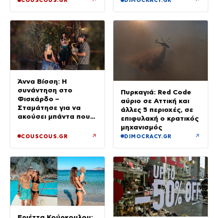
COUSCOUS.GR
DIMOCRACY.GR
μάχη με τον καρκίνο
Άννα Βίσση: Η
συνάντηση στο
Πυρκαγιά: Red Code
Φισκάρδο –
αύριο σε Αττική και
Σταμάτησε για να
άλλες 5 περιοχές, σε
ακούσει μπάντα που
επιφυλακή ο κρατικός
έπαιζε Τσιτσάνη
μηχανισμός
↗
↗
COUSCOUS.GR
DIMOCRACY.GR
Εριέττα Κούρκουλου: