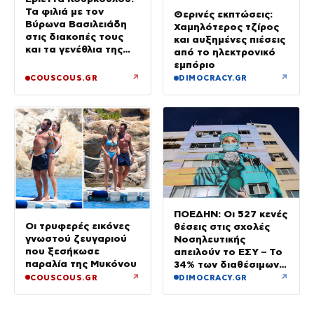
Τα φιλιά με τον
Θερινές εκπτώσεις:
Βύρωνα Βασιλειάδη
Χαμηλότερος τζίρος
στις διακοπές τους
και αυξημένες πιέσεις
και τα γενέθλια της
από το ηλεκτρονικό
«Καμία στιγμή
εμπόριο
ευτυχίας δεδομένη»
↗
↗
COUSCOUS.GR
DIMOCRACY.GR
ΠΟΕΔΗΝ: Οι 527 κενές
Οι τρυφερές εικόνες
θέσεις στις σχολές
γνωστού ζευγαριού
Νοσηλευτικής
που ξεσήκωσε
απειλούν το ΕΣΥ – Το
παραλία της Μυκόνου
34% των διαθέσιμων
δεν καλύφθηκε
↗
↗
COUSCOUS.GR
DIMOCRACY.GR