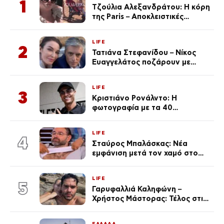
1
Τζούλια Αλεξανδράτου: Η κόρη
της Paris – Αποκλειστικές
φωτογραφίες
LIFE
2
Τατιάνα Στεφανίδου – Νίκος
Ευαγγελάτος ποζάρουν με
μαγιό σε παραλία στην
Κεφαλονιά
LIFE
3
Κριστιάνο Ρονάλντο: Η
φωτογραφία με τα 40
πανάκριβα αυτοκίνητα στο
γκαράζ του ξεπέρασε τα 20,7
LIFE
εκ. likes
4
Σταύρος Μπαλάσκας: Νέα
εμφάνιση μετά τον χαμό στο
«Πρωινό» (Φωτογραφία)
LIFE
5
Γαρυφαλλιά Καληφώνη –
Χρήστος Μάστορας: Τέλος στις
φήμες χωρισμού, όλη η αλήθεια
για τη σχέση τους
ΕΛΛΑΔΑ