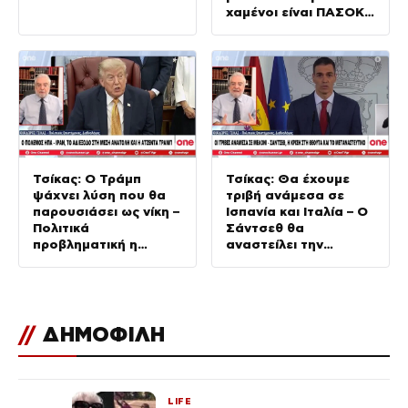
χαμένοι είναι ΠΑΣΟΚ
και ΣΥΡΙΖΑ
Τσίκας: Ο Τράμπ
Τσίκας: Θα έχουμε
ψάχνει λύση που θα
τριβή ανάμεσα σε
παρουσιάσει ως νίκη –
Ισπανία και Ιταλία – Ο
Πολιτικά
Σάντσεθ θα
προβληματική η
αναστείλει την
χερσαία επιχείρηση
συνθήκη Σένγκεν
//
ΔΗΜΟΦΙΛΗ
LIFE