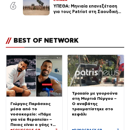
6
ΥΠΕΘΑ: Μηνιαία επανεξέταση
για τους Patriot στη Σαουδική
Αραβία
//
BEST OF NETWORK
Τροχαίο με γουρούνα
στη Μυρτιά Πύργου –
Ο αναβάτης
Γιώργος Παράσχος
τραυματίστηκε στο
μέσα από το
κεφάλι
νοσοκομείο: «Πάμε
για νέα θεραπεία» –
Ποιος είναι ο γόης της
Μενεγάκη που δίνει
↗
↗