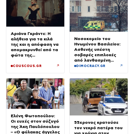
Αριάνα Γκράντε: Η
Νοσοκομείο του
αλήθεια για τα κιλά
Ηνωμένου Βασιλείου:
της και η απόφαση να
Ασθενής υπέστη
απομακρυνθεί από τα
σοβαρές επιπλοκές
φώτα της
από λανθασμένη
δημοσιότητας
σύνδεση εντέρου και
↗
↗
COUSCOUS.GR
DIMOCRACY.GR
στομάχου
Ελένη Φωτοπούλου:
Οι ευχές στον σύζυγό
55χρονος κρατούσε
της Άκη Παυλόπουλου
τον νεκρό πατέρα του
– «Ο φύλακας άγγελος
για χρόνια στον