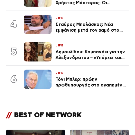
Χρήστος Μάστορας: Οι
χωριστές διακοπές και η
επέτειος που φέτος πέρασε
LIFE
απαρατήρητη
4
Σταύρος Μπαλάσκας: Νέα
εμφάνιση μετά τον χαμό στο
«Πρωινό» (Φωτογραφία)
LIFE
5
Δημουλίδου: Καμπανάκι για την
Αλεξανδράτου – «Υπάρχει και
ένα μικρό παιδί πίσω που
χρειάζεται τη μάνα του»
LIFE
6
Τόνι Μπλερ: πρώην
πρωθυπουργός στο αγαπημένο
του Πόρτο Χέλι
//
BEST OF NETWORK