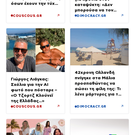
όσων έχουν την τύχη
καταψύκτη: «Δεν
να βρίσκονται κοντά
μπορούσα να τον
του»
αποχωριστώ»
↗
↗
COUSCOUS.GR
DIMOCRACY.GR
42χρονη Ολλανδή
πνίγηκε στα Μάλια
Γιώργος Λιάγκας:
προσπαθώντας να
Σχόλια για την ΑΙ
σώσει τη φίλη της: Τι
φωτό που πόσταρε –
λένε μάρτυρες για τον
«Ο Τζορτζ Κλούνεϊ
πανικό
της Ελλάδας…»
↗
↗
COUSCOUS.GR
DIMOCRACY.GR