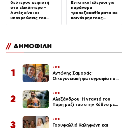
δεύτερου χειριστή
Εντατικοί έλεγχοι για
στο ελικόπτερο –
παράνομα
Αυτές είναι οι
τραπεζοκαθίσματα σε
υποχρεώσεις του
κοινόχρηστους
“χειριστή”
χώρους –
Απομακρύνθηκαν
πάνω από 240
//
ΔΗΜΟΦΙΛΗ
LIFE
1
Αντώνης Σαμαράς:
Οικογενειακή φωτογραφία που
ανάρτησε ο γιος του λίγο πριν
από την επέτειο θανάτου της
LIFE
Λένας
2
Αλεξάνδρου: Η νταντά του
Πάρη μαζί του στην Κύθνο με
τον μικρό και την Ελληνίδου
(Φωτογραφίες)
LIFE
3
Γαρυφαλλιά Καληφώνη και