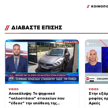
//
ΚΟΙΝΟΠΟ
//
ΔΙΑΒΑΣΤΕ ΕΠΙΣΗΣ
VIDEO
VIDEO
Αποκάλυψη: Το ψηφιακό
Στην εξά
“οπλοστάσιο” στοιχείων που
μαφίας πρ
“έδεσε” την υπόθεση της
Αρχές
δολοφονίας στην Κυψέλη