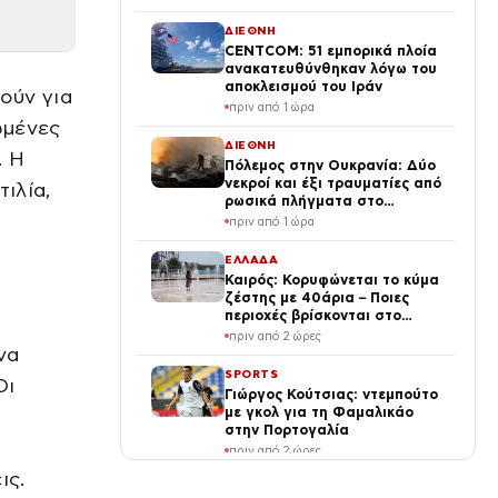
Πακιστάν ως «πυλώνας
ασφάλειας»
ΔΙΕΘΝΗ
CENTCOM: 51 εμπορικά πλοία
ανακατευθύνθηκαν λόγω του
αποκλεισμού του Ιράν
ούν για
πριν από 1 ώρα
ωμένες
ΔΙΕΘΝΗ
. Η
Πόλεμος στην Ουκρανία: Δύο
νεκροί και έξι τραυματίες από
ιλία,
ρωσικά πλήγματα στο
Ντνιπροπετρόφσκ
πριν από 1 ώρα
ΕΛΛΑΔΑ
Καιρός: Κορυφώνεται το κύμα
ζέστης με 40άρια – Ποιες
περιοχές βρίσκονται στο
επίκεντρο και μέχρι πότε θα
πριν από 2 ώρες
κρατήσουν τα μελτέμια
να
SPORTS
Οι
Γιώργος Κούτσιας: ντεμπούτο
με γκολ για τη Φαμαλικάο
στην Πορτογαλία
,
πριν από 2 ώρες
ις.
ΑΓΟΡΕΣ