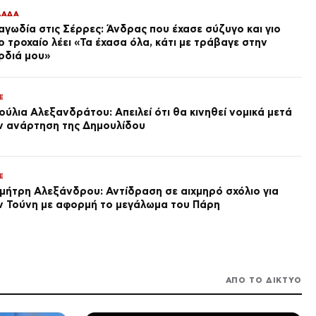
Φωτιά σε κατάστημα στο
ΛΑΔΑ
Παλαιό Φάληρο – Εκκενώνεται
πολυκατοικία
αγωδία στις Σέρρες: Άνδρας που έχασε σύζυγο και γιο
πριν από 3 ώρες
ο τροχαίο λέει «Τα έχασα όλα, κάτι με τράβαγε στην
ρδιά μου»
ΕΛΛΑΔΑ
Η Τουρκία σε νέο κύμα
προκλήσεων στο Αιγαίο με 18
E
παραβάσεις και παραβιάσεις
ούλια Αλεξανδράτου: Απειλεί ότι θα κινηθεί νομικά μετά
πριν από 3 ώρες
ν ανάρτηση της Δημουλίδου
LIFE
Ευρυδίκη Βαλαβάνη: Διακοπές
με τον Μόργκαν και τον γιο
τους – «Η πραγματική μου
E
πολυτέλεια» (φωτογραφίες)
πριν από 3 ώρες
μήτρη Αλεξάνδρου: Αντίδραση σε αιχμηρό σχόλιο για
ν Τούνη με αφορμή το μεγάλωμα του Πάρη
ΔΙΕΘΝΗ
Τουρκία, Σαουδική Αραβία και
Πακιστάν απομακρύνονται
από τις ΗΠΑ – Η «συμφωνία
της Μέκκας» αλλάζει την
πριν από 3 ώρες
αρχιτεκτονική ασφαλείας στη
Μέση Ανατολή
ΑΠΟ ΤΟ ΔΙΚΤΥΟ
ΕΛΛΑΔΑ
Ryanair: Επιβάτιδα που έσωσε
Σέρβο όταν έσπασε το