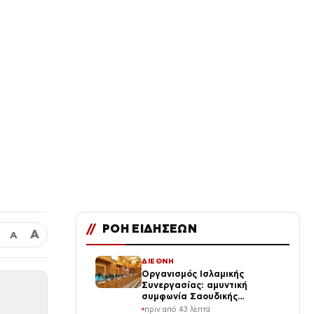
//
ΡΟΗ ΕΙΔΗΣΕΩΝ
Α
Α
ΔΙΕΘΝΗ
Οργανισμός Ισλαμικής
Συνεργασίας: αμυντική
συμφωνία Σαουδικής
Αραβίας, Τουρκίας και
πριν από 43 λεπτά