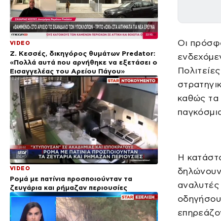
Οι πρόσφ
VIDEO
Ζ. Κεσσές, δικηγόρος θυμάτων Predator:
ενδεχόμε
«Πολλά αυτά που αρνήθηκε να εξετάσει ο
Πολιτείες
Εισαγγελέας του Αρείου Πάγου»
στρατηγικ
καθώς τα 
παγκόσμια
Η κατάστα
VIDEO
δηλώνουν 
Ρομά με πατίνια προσποιούνταν τα
αναλυτές 
ζευγάρια και ρήμαζαν περιουσίες
οδηγήσουν
επηρεάζον