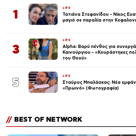
LIFE
1
Τατιάνα Στεφανίδου – Νίκος Ευ
μαγιό σε παραλία στην Κεφαλον
LIFE
3
Alpha: Βαρύ πένθος για συνεργά
Καινούργιου – «Κουράστηκες πο
του Θεού»
LIFE
5
Σταύρος Μπαλάσκας: Νέα εμφάνι
«Πρωινό» (Φωτογραφία)
//
BEST OF NETWORK