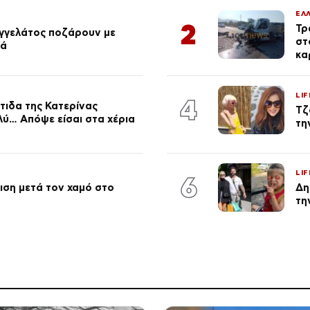
ΕΛ
2
Τρ
αγγελάτος ποζάρουν με
στ
ιά
κα
LIF
4
τιδα της Κατερίνας
Τζ
λύ… Απόψε είσαι στα χέρια
τη
LIF
6
ση μετά τον χαμό στο
Δη
τη