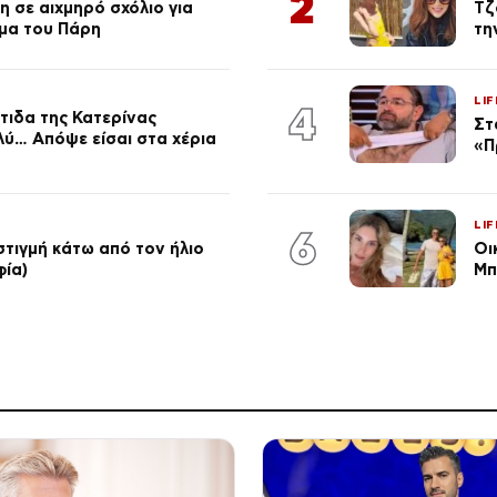
2
 σε αιχμηρό σχόλιο για
Τζ
μα του Πάρη
τη
LIF
4
τιδα της Κατερίνας
Στ
λύ… Απόψε είσαι στα χέρια
«Π
LIF
6
στιγμή κάτω από τον ήλιο
Οι
φία)
Μπ