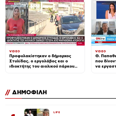
VIDEO
VIDEO
Προφυλακίστηκαν ο δήμαρχος
Θ. Παπαθ
Στυλίδας, ο εργολάβος και ο
που δίνον
ιδιοκτήτης του αιολικού πάρκου
να εργασ
ύστερα από μαραθώνια απολογία
είναι περ
//
ΔΗΜΟΦΙΛΗ
LIFE