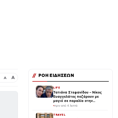
//
ΡΟΗ ΕΙΔΗΣΕΩΝ
Α
Α
LIFE
Τατιάνα Στεφανίδου – Νίκος
Ευαγγελάτος ποζάρουν με
μαγιό σε παραλία στην
Κεφαλονιά
πριν από 4 λεπτά
TRAVEL