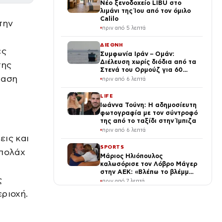
Νέο ξενοδοχείο LIBU στο
λιμάνι της Ίου από τον όμιλο
Calilo
την
πριν από 5 λεπτά
ΔΙΕΘΝΗ
ές
Συμφωνία Ιράν – Ομάν:
Διέλευση χωρίς διόδια από τα
της
Στενά του Ορμούζ για 60
ταση
ημέρες
πριν από 6 λεπτά
LIFE
Ιωάννα Τούνη: Η αδημοσίευτη
φωτογραφία με τον σύντροφό
της από το ταξίδι στην Ίμπιζα
πριν από 6 λεπτά
εις και
SPORTS
μπολάχ
Μάριος Ηλιόπουλος
καλωσόρισε τον Λόβρο Μάγερ
στην ΑΕΚ: «Βλέπω το βλέμμα
ς
της τίγρης στα μάτια σου»
πριν από 7 λεπτά
ριοχή.
ΠΟΛΙΤΙΚΗ
Σκέρτσος: Η μεγαλύτερη τιμή
στη μνήμη των νεκρών