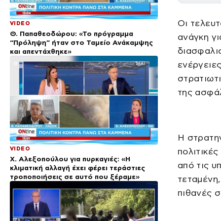
Οι τελευτ
VIDEO
Θ. Παπαθεοδώρου: «Το πρόγραμμα
ανάγκη γι
“Πρόληψη” ήταν στο Ταμείο Ανάκαμψης
διασφαλισ
και απεντάχθηκε»
ενέργειε
στρατιωτι
της ασφάλ
Η στρατηγ
VIDEO
πολιτικές
Χ. Αλεξοπούλου για πυρκαγιές: «Η
από τις υ
κλιματική αλλαγή έχει φέρει τεράστιες
τροποποιήσεις σε αυτό που ξέραμε»
τεταμένη,
πιθανές σ