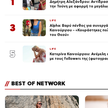
1
Δημήτρη Αλεξάνδρου: Αντίδραση
την Τούνη με αφορμή το μεγάλω
LIFE
3
Alpha: Βαρύ πένθος για συνεργά
Καινούργιου – «Κουράστηκες πο
του Θεού»
LIFE
5
Κατερίνα Καινούργιου: Ανέμελη 
με τους followers της (φωτογρα
//
BEST OF NETWORK