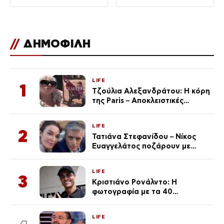
//
ΔΗΜΟΦΙΛΗ
LIFE
1
Τζούλια Αλεξανδράτου: Η κόρη
της Paris – Αποκλειστικές
φωτογραφίες
LIFE
2
Τατιάνα Στεφανίδου – Νίκος
Ευαγγελάτος ποζάρουν με
μαγιό σε παραλία στην
Κεφαλονιά
LIFE
3
Κριστιάνο Ρονάλντο: Η
φωτογραφία με τα 40
πανάκριβα αυτοκίνητα στο
γκαράζ του ξεπέρασε τα 20,7
LIFE
εκ. likes