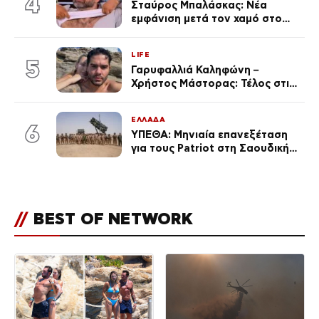
4
Σταύρος Μπαλάσκας: Νέα
εμφάνιση μετά τον χαμό στο
«Πρωινό» (Φωτογραφία)
LIFE
5
Γαρυφαλλιά Καληφώνη –
Χρήστος Μάστορας: Τέλος στις
φήμες χωρισμού, όλη η αλήθεια
για τη σχέση τους
ΕΛΛΑΔΑ
6
ΥΠΕΘΑ: Μηνιαία επανεξέταση
για τους Patriot στη Σαουδική
Αραβία
//
BEST OF NETWORK