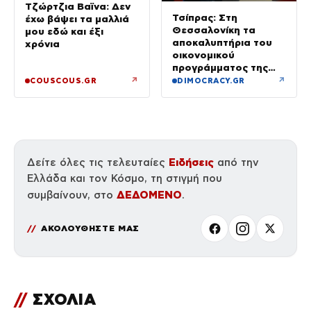
Τζώρτζια Βαϊνα: Δεν
Τσίπρας: Στη
έχω βάψει τα μαλλιά
Θεσσαλονίκη τα
μου εδώ και έξι
αποκαλυπτήρια του
χρόνια
οικονομικού
προγράμματος της
ΕΛ.Α.Σ.
↗
↗
COUSCOUS.GR
DIMOCRACY.GR
Ειδήσεις
Δείτε όλες τις τελευταίες
από την
Ελλάδα και τον Κόσμο, τη στιγμή που
ΔΕΔΟΜΕΝΟ
συμβαίνουν, στο
.
ΑΚΟΛΟΥΘΗΣΤΕ ΜΑΣ
//
ΣΧΟΛΙΑ