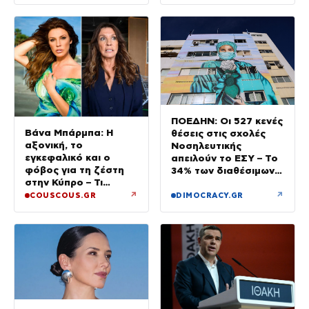
ΠΟΕΔΗΝ: Οι 527 κενές
Βάνα Μπάρμπα: Η
θέσεις στις σχολές
αξονική, το
Νοσηλευτικής
εγκεφαλικό και ο
απειλούν το ΕΣΥ – Το
φόβος για τη ζέστη
34% των διαθέσιμων
στην Κύπρο – Τι
δεν καλύφθηκε
τρέμουν οι γιατροί για
↗
↗
COUSCOUS.GR
DIMOCRACY.GR
την υγεία της;