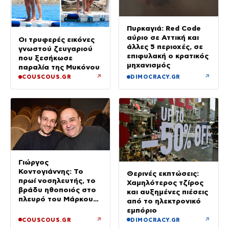
Πυρκαγιά: Red Code
αύριο σε Αττική και
Οι τρυφερές εικόνες
άλλες 5 περιοχές, σε
γνωστού ζευγαριού
επιφυλακή ο κρατικός
που ξεσήκωσε
μηχανισμός
παραλία της Μυκόνου
↗
↗
COUSCOUS.GR
DIMOCRACY.GR
Γιώργος
Κοντογιάννης: Το
Θερινές εκπτώσεις:
πρωί νοσηλευτής, το
Χαμηλότερος τζίρος
βράδυ ηθοποιός στο
και αυξημένες πιέσεις
πλευρό του Μάρκου
από το ηλεκτρονικό
Σεφερλή
εμπόριο
↗
↗
COUSCOUS.GR
DIMOCRACY.GR