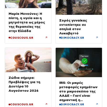
Μαρία Μενούνος: Η
πίστη, η υγεία και η
Σορός γυναίκας
μητρότητα ως μέρος
εντοπίστηκε σε
της θεραπείας της
σπηλιά στον
στην Ελλάδα
Λυκαβηττό
↗
↗
COUSCOUS.GR
DIMOCRACY.GR
Ζώδια σήμερα:
Προβλέψεις για τη
IRIS: Οι μικρές
Δευτέρα 10
μεταφορές χρημάτων
Αυγούστου 2026
στο μικροσκόπιο της
ΑΑΔΕ – Γιατί είναι
σημαντική η
αιτιολογία
↗
↗
COUSCOUS.GR
DIMOCRACY.GR