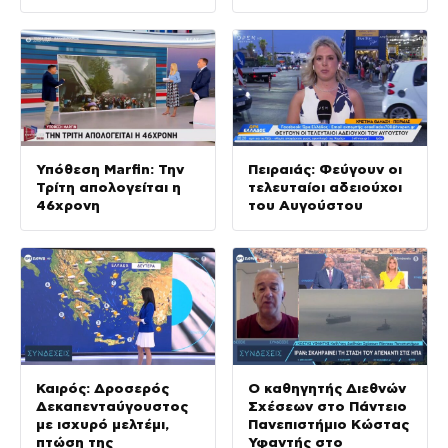
ασθενή στον «Ερυθρό
Σταυρό»
Υπόθεση Marfin: Την
Πειραιάς: Φεύγουν οι
Τρίτη απολογείται η
τελευταίοι αδειούχοι
46χρονη
του Αυγούστου
Καιρός: Δροσερός
Ο καθηγητής Διεθνών
Δεκαπενταύγουστος
Σχέσεων στο Πάντειο
με ισχυρό μελτέμι,
Πανεπιστήμιο Κώστας
πτώση της
Υφαντής στο