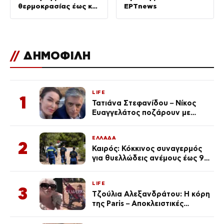
θερμοκρασίας έως και
ΕΡΤnews
8 βαθμούς –
Πρόγνωση από την Αν.
Τυράσκη
//
ΔΗΜΟΦΙΛΗ
LIFE
1
Τατιάνα Στεφανίδου – Νίκος
Ευαγγελάτος ποζάρουν με
μαγιό σε παραλία στην
Κεφαλονιά
ΕΛΛΑΔΑ
2
Καιρός: Κόκκινος συναγερμός
για θυελλώδεις ανέμους έως 9
μποφόρ – Οι περιοχές που
ανησυχούν τους ειδικούς
LIFE
3
Τζούλια Αλεξανδράτου: Η κόρη
της Paris – Αποκλειστικές
φωτογραφίες