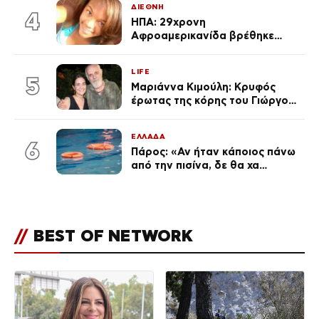
ΔΙΕΘΝΗ
4
ΗΠΑ: 29χρονη
Αφροαμερικανίδα βρέθηκε
απαγχονισμένη σε δέντρο στον
Μισισιπή
LIFE
5
Μαριάννα Κιμούλη: Κρυφός
έρωτας της κόρης του Γιώργου,
είναι μαζί 4 χρόνια,
φωτογραφίες του
ΕΛΛΑΔΑ
6
Πάρος: «Αν ήταν κάποιος πάνω
από την πισίνα, δε θα χα
θρηνήσει το παιδί μου» – Η
σπαρακτική περιγραφή του
πατέρα και τα κενά στους
ισχυρισμούς του ιδιοκτήτη του
//
BEST OF NETWORK
beach bar