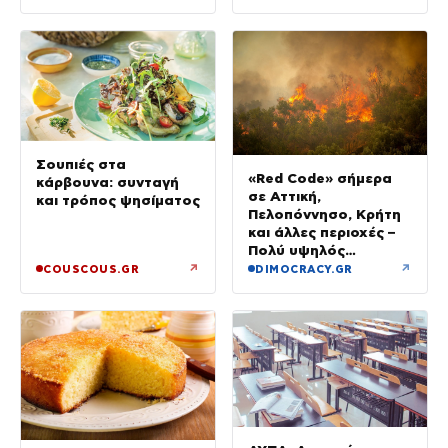
Σουπιές στα
«Red Code» σήμερα
κάρβουνα: συνταγή
σε Αττική,
και τρόπος ψησίματος
Πελοπόννησο, Κρήτη
και άλλες περιοχές –
Πολύ υψηλός
κίνδυνος πυρκαγιάς
↗
↗
COUSCOUS.GR
DIMOCRACY.GR