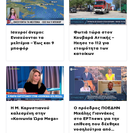
Ισχυροί άνεμοι:
Φωτιά τώρα στον
Ενισχύονται τα
Κουβαρά Αττικής –
μελτέμια – Έως και 9
Ήχησε το 112 για
μποφόρ
ετοιμότητα των
κατοίκων
Η Μ. Καρυστιανού
Ο πρόεδρος ΠΟΕΔΗΝ
καλεσμένη στην
Μιχάλης Γιαννάκος
«Κοινωνία Ώρα Mega»
στο ΕΡΤnews για την
επίθεση που δέχθηκε
νοσηλεύτρια από