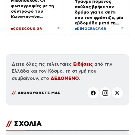
Μιχόπουλου: Οι
Τραυματισμένος
φωτογραφίες με τη
σκύλος βρήκε τον
σύντροφό του
δρόμο για το σπίτι
Κωνσταντίνα
που τον φρόντιζε, μία
Ευρυπίδου και το
εβδομάδα μετά τη
δημόσιο «Σ’ αγαπώ»
φωτιά στο Πόρτο
↗
↗
COUSCOUS.GR
DIMOCRACY.GR
Γερμενό
Ειδήσεις
Δείτε όλες τις τελευταίες
από την
Ελλάδα και τον Κόσμο, τη στιγμή που
ΔΕΔΟΜΕΝΟ
συμβαίνουν, στο
.
ΑΚΟΛΟΥΘΗΣΤΕ ΜΑΣ
//
ΣΧΟΛΙΑ