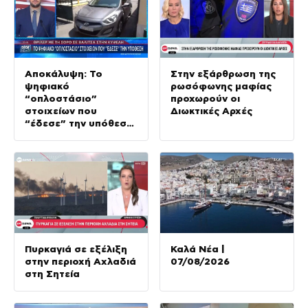
Αποκάλυψη: Το
Στην εξάρθρωση της
ψηφιακό
ρωσόφωνης μαφίας
“οπλοστάσιο”
προχωρούν οι
στοιχείων που
Διωκτικές Αρχές
“έδεσε” την υπόθεση
της δολοφονίας στην
Κυψέλη
Πυρκαγιά σε εξέλιξη
Καλά Νέα |
στην περιοχή Αχλαδιά
07/08/2026
στη Σητεία