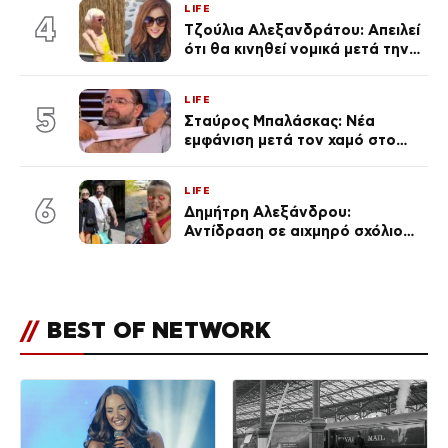
LIFE
του Θεού»
4
Τζούλια Αλεξανδράτου: Απειλεί
ότι θα κινηθεί νομικά μετά την
ανάρτηση της Δημουλίδου
LIFE
5
Σταύρος Μπαλάσκας: Νέα
εμφάνιση μετά τον χαμό στο
«Πρωινό» (Φωτογραφία)
LIFE
6
Δημήτρη Αλεξάνδρου:
Αντίδραση σε αιχμηρό σχόλιο
για την Τούνη με αφορμή το
μεγάλωμα του Πάρη
//
BEST OF NETWORK