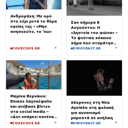
Ανδρομάχη: Με ορό
στο χέρι μετά το θέμα
Σαν σήμερα 8
υγείας της – «Μην
Αυγούστου: Η
ανησυχείτε, το ‘χω»
«ληστεία του αιώνα» –
Το ψεύτικο κόκκινο
σήμα που σταμάτησε
τρένο με 2,6 εκατ.
↗
↗
COUSCOUS.GR
DIMOCRACY.GR
λίρες
Μαρίνα Βερνίκου:
Έπιασε λαγοκέφαλο
66χρονος στη Νέα
και ανέβασε βίντεο
Αγχίαλο στη φυλακή
στα social media –
για αυνανισμό
«Δεν υπάρχει κανένας
μπροστά σε ανήλικη
λόγος να φοβόμαστε»
↗
↗
COUSCOUS.GR
DIMOCRACY.GR