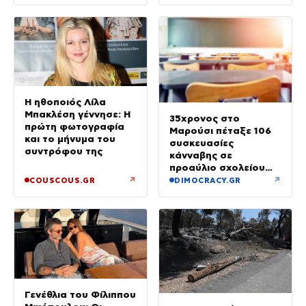
Η ηθοποιός Λίλα
Μπακλέση γέννησε: Η
35χρονος στο
πρώτη φωτογραφία
Μαρούσι πέταξε 106
και το μήνυμα του
συσκευασίες
συντρόφου της
κάνναβης σε
προαύλιο σχολείου
και έφυγε μόλις είδε
↗
↗
COUSCOUS.GR
DIMOCRACY.GR
τη ΔΙ.ΑΣ.
Γενέθλια του Φίλιππου