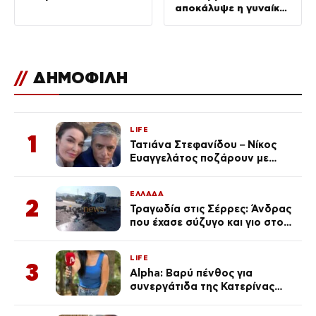
αποκάλυψε η γυναίκα
του
//
ΔΗΜΟΦΙΛΗ
LIFE
1
Τατιάνα Στεφανίδου – Νίκος
Ευαγγελάτος ποζάρουν με
μαγιό σε παραλία στην
Κεφαλονιά
ΕΛΛΑΔΑ
2
Τραγωδία στις Σέρρες: Άνδρας
που έχασε σύζυγο και γιο στο
τροχαίο λέει «Τα έχασα όλα, κάτι
με τράβαγε στην καρδιά μου»
LIFE
3
Alpha: Βαρύ πένθος για
συνεργάτιδα της Κατερίνας
Καινούργιου – «Κουράστηκες
πολύ… Απόψε είσαι στα χέρια