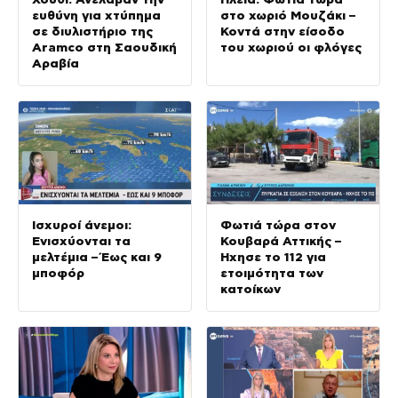
ευθύνη για χτύπημα
στο χωριό Μουζάκι –
σε διυλιστήριο της
Κοντά στην είσοδο
Aramco στη Σαουδική
του χωριού οι φλόγες
Αραβία
Ισχυροί άνεμοι:
Φωτιά τώρα στον
Ενισχύονται τα
Κουβαρά Αττικής –
μελτέμια – Έως και 9
Ήχησε το 112 για
μποφόρ
ετοιμότητα των
κατοίκων