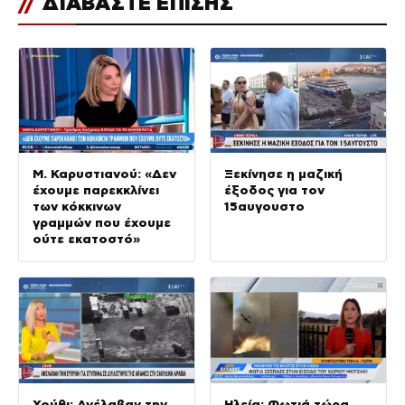
//
ΔΙΑΒΑΣΤΕ ΕΠΙΣΗΣ
Μ. Καρυστιανού: «Δεν
Ξεκίνησε η μαζική
έχουμε παρεκκλίνει
έξοδος για τον
των κόκκινων
15αυγουστο
γραμμών που έχουμε
ούτε εκατοστό»
Χούθι: Ανέλαβαν την
Ηλεία: Φωτιά τώρα