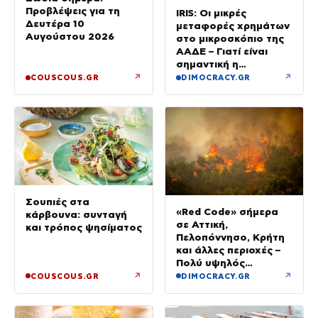
Προβλέψεις για τη
IRIS: Οι μικρές
Δευτέρα 10
μεταφορές χρημάτων
Αυγούστου 2026
στο μικροσκόπιο της
ΑΑΔΕ – Γιατί είναι
σημαντική η
αιτιολογία
↗
↗
COUSCOUS.GR
DIMOCRACY.GR
Σουπιές στα
«Red Code» σήμερα
κάρβουνα: συνταγή
σε Αττική,
και τρόπος ψησίματος
Πελοπόννησο, Κρήτη
και άλλες περιοχές –
Πολύ υψηλός
κίνδυνος πυρκαγιάς
↗
↗
COUSCOUS.GR
DIMOCRACY.GR