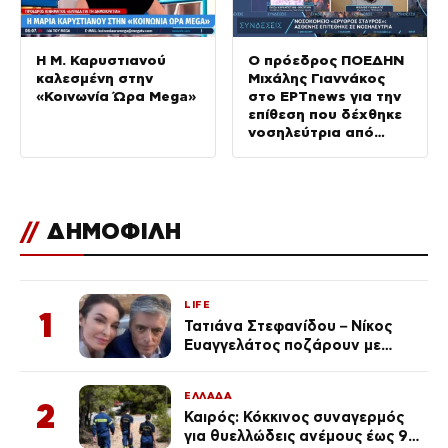
Η Μ. Καρυστιανού
Ο πρόεδρος ΠΟΕΔΗΝ
καλεσμένη στην
Μιχάλης Γιαννάκος
«Κοινωνία Ώρα Mega»
στο ΕΡΤnews για την
επίθεση που δέχθηκε
νοσηλεύτρια από
ασθενή στον «Ερυθρό
Σταυρό»
//
ΔΗΜΟΦΙΛΗ
LIFE
1
Τατιάνα Στεφανίδου – Νίκος
Ευαγγελάτος ποζάρουν με
μαγιό σε παραλία στην
Κεφαλονιά
ΕΛΛΑΔΑ
2
Καιρός: Κόκκινος συναγερμός
για θυελλώδεις ανέμους έως 9