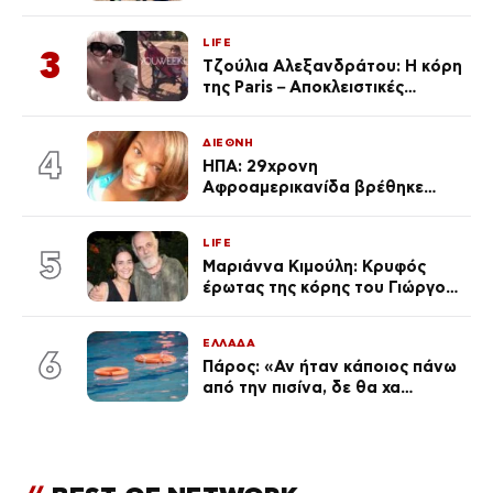
μποφόρ – Οι περιοχές που
ανησυχούν τους ειδικούς
LIFE
3
Τζούλια Αλεξανδράτου: Η κόρη
της Paris – Αποκλειστικές
φωτογραφίες
ΔΙΕΘΝΗ
4
ΗΠΑ: 29χρονη
Αφροαμερικανίδα βρέθηκε
απαγχονισμένη σε δέντρο στον
Μισισιπή
LIFE
5
Μαριάννα Κιμούλη: Κρυφός
έρωτας της κόρης του Γιώργου,
είναι μαζί 4 χρόνια,
φωτογραφίες του
ΕΛΛΑΔΑ
6
Πάρος: «Αν ήταν κάποιος πάνω
από την πισίνα, δε θα χα
θρηνήσει το παιδί μου» – Η
σπαρακτική περιγραφή του
πατέρα και τα κενά στους
ισχυρισμούς του ιδιοκτήτη του
beach bar