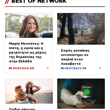
//
BEST OF NETWORK
Μαρία Μενούνος: Η
πίστη, η υγεία και η
Σορός γυναίκας
μητρότητα ως μέρος
εντοπίστηκε σε
της θεραπείας της
σπηλιά στον
στην Ελλάδα
Λυκαβηττό
↗
↗
COUSCOUS.GR
DIMOCRACY.GR
Ζώδια σήμερα: