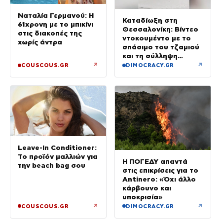
Ναταλία Γερμανού: Η
Καταδίωξη στη
61χρονη με το μπικίνι
Θεσσαλονίκη: Βίντεο
στις διακοπές της
ντοκουμέντο με το
χωρίς άντρα
σπάσιμο του τζαμιού
και τη σύλληψη
37χρονου με
↗
↗
COUSCOUS.GR
DIMOCRACY.GR
κλεμμένο Ι.Χ.
Leave-In Conditioner:
Το προϊόν μαλλιών για
Η ΠΟΓΕΔΥ απαντά
την beach bag σου
στις επικρίσεις για το
Antinero: «Όχι άλλο
κάρβουνο και
υποκρισία»
↗
↗
COUSCOUS.GR
DIMOCRACY.GR