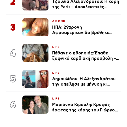
2
Τζούλια Αλεξανδράτου: Η κόρη
της Paris – Αποκλειστικές
φωτογραφίες
ΔΙΕΘΝΗ
3
ΗΠΑ: 29χρονη
Αφροαμερικανίδα βρέθηκε
απαγχονισμένη σε δέντρο στον
Μισισιπή
LIFE
4
Πέθανε ο ηθοποιός: Έπαθε
ξαφνικά καρδιακή προσβολή – Η
ανακοίνωση της συζύγου του
LIFE
5
Δημουλίδου: Η Αλεξανδράτου
την απείλησε με μήνυση κι
εκείνη απαντά – «Δεν σε
αναγνώρισα, όταν κατάλαβα
LIFE
ποια είσαι σοκαρίστικα»
6
Μαριάννα Κιμούλη: Κρυφός
έρωτας της κόρης του Γιώργου,
είναι μαζί 4 χρόνια,
φωτογραφίες του