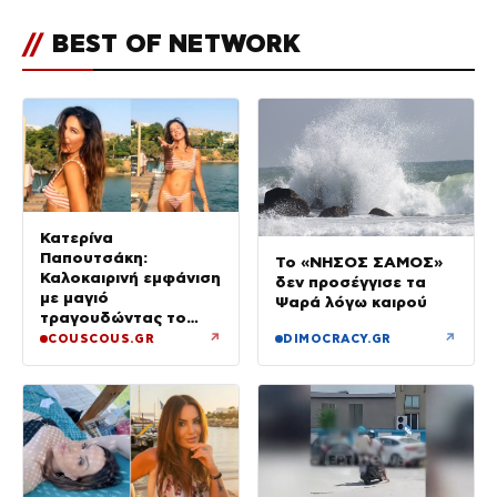
//
BEST OF NETWORK
Κατερίνα
Παπουτσάκη:
Το «ΝΗΣΟΣ ΣΑΜΟΣ»
Καλοκαιρινή εμφάνιση
δεν προσέγγισε τα
με μαγιό
Ψαρά λόγω καιρού
τραγουδώντας το
«Καλοκαιρινά
↗
↗
COUSCOUS.GR
DIMOCRACY.GR
Ραντεβού»