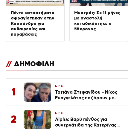
Πέντε καταστήματα
Μυστράς: Σε 11 μήνες
σφραγίστηκαν στην
με αναστολή
Κασσάνδρα για
καταδικάστηκε ο
αυθαιρεσίες και
55χρονος
παραβάσεις
//
ΔΗΜΟΦΙΛΗ
LIFE
1
Τατιάνα Στεφανίδου – Νίκος
Ευαγγελάτος ποζάρουν με
μαγιό σε παραλία στην
Κεφαλονιά
LIFE
2
Alpha: Βαρύ πένθος για
συνεργάτιδα της Κατερίνας
Καινούργιου – «Κουράστηκες