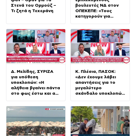
Στενά του Ορμούζ –
βουλευτές ΝΔ στον
Τι ζητά η Τεχεράνη
ΟΠΕΚΕΠΕ: «Τους
κατηγορούν για
χρηματισμό ενώ
ήθελαν να
εξυπηρετήσουν
συμπολίτες»
Δ. Μελίδης, ΣΥΡΙΖΑ
Κ. Πλέσια, ΠΑΣΟΚ:
για υπόθεση
«Δεν έχουμε λάβει
υποκλοπών: «Η
απαντήσεις για το
αλήθεια βγαίνει πάντα
μεγαλύτερο
στο φως έστω και αν
σκάνδαλο υποκλοπών
αργεί»
στη Μεταπολίτευση»