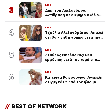
πολύ… Απόψε είσαι στα χέρια
LIFE
του Θεού»
3
Δημήτρη Αλεξάνδρου:
Αντίδραση σε αιχμηρό σχόλιο
για την Τούνη με αφορμή το
μεγάλωμα του Πάρη
LIFE
4
Τζούλια Αλεξανδράτου: Απειλεί
ότι θα κινηθεί νομικά μετά την
ανάρτηση της Δημουλίδου
LIFE
5
Σταύρος Μπαλάσκας: Νέα
εμφάνιση μετά τον χαμό στο
«Πρωινό» (Φωτογραφία)
LIFE
6
Κατερίνα Καινούργιου: Ανέμελη
στιγμή κάτω από τον ήλιο με
τους followers της
(φωτογραφία)
//
BEST OF NETWORK