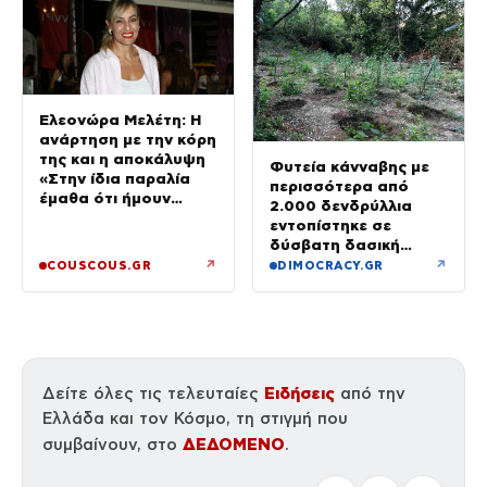
Ελεονώρα Μελέτη: Η
ανάρτηση με την κόρη
της και η αποκάλυψη
Φυτεία κάνναβης με
«Στην ίδια παραλία
περισσότερα από
έμαθα ότι ήμουν
2.000 δενδρύλλια
έγκυος»
εντοπίστηκε σε
δύσβατη δασική
περιοχή στη Φθιώτιδα
↗
↗
COUSCOUS.GR
DIMOCRACY.GR
Ειδήσεις
Δείτε όλες τις τελευταίες
από την
Ελλάδα και τον Κόσμο, τη στιγμή που
ΔΕΔΟΜΕΝΟ
συμβαίνουν, στο
.