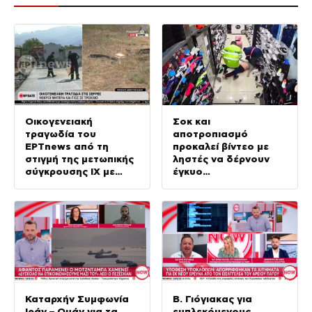
Οικογενειακή
Σοκ και
τραγωδία του
αποτροπιασμό
ΕΡΤnews από τη
προκαλεί βίντεο με
στιγμή της μετωπικής
ληστές να δέρνουν
σύγκρουσης ΙΧ με
έγκυο
φορτηγό
καταστηματάρχη
Καταρχήν Συμφωνία
Β. Γιόγιακας για
Ιράν – Ομάν για τα
εμπλεκόμενους