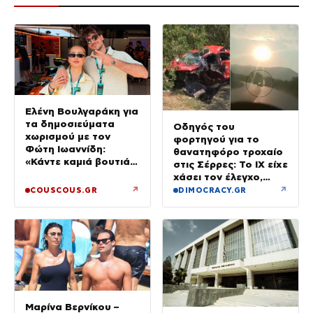
Ελένη Βουλγαράκη για
τα δημοσιεύματα
Οδηγός του
χωρισμού με τον
φορτηγού για το
Φώτη Ιωαννίδη:
θανατηφόρο τροχαίο
«Κάντε καμιά βουτιά
στις Σέρρες: Το ΙΧ είχε
με το κεφάλι να
χάσει τον έλεγχο,
δροσιστείτε»
έφυγε στο αντίθετο
↗
↗
COUSCOUS.GR
DIMOCRACY.GR
ρεύμα
Μαρίνα Βερνίκου –