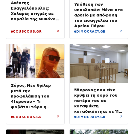
Ανέστης
Υπόθεση των
Ευαγγελόπουλος:
υποκλοπών: Μένει στο
Χαλαρές στιγμές σε
αρχείο με απόφαση
παραλία της Μυκόνου
του εισαγγελέα του
– Φωτογραφίες
Αρείου Πάγου
↗
↗
COUSCOUS.GR
DIMOCRACY.GR
Σύρος: Νέο θρίλερ
55χρονος που είχε
μετά την
κρύψει τη σορό του
προφυλάκιση του
πατέρα του σε
41χρονου – Τι
καταψύκτη
φοβάται τώρα η
καταδικάστηκε σε 11
οικογένεια της Βάγγης
μήνες με αναστολή
↗
↗
COUSCOUS.GR
DIMOCRACY.GR