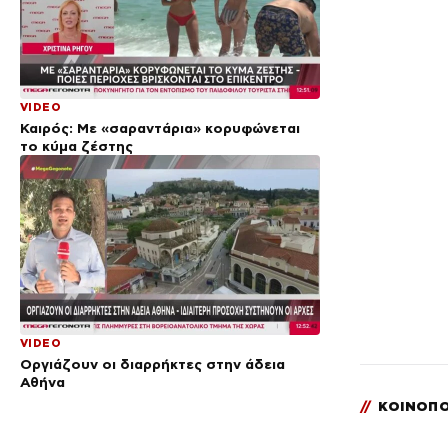
VIDEO
Καιρός: Με «σαραντάρια» κορυφώνεται
το κύμα ζέστης
VIDEO
Οργιάζουν οι διαρρήκτες στην άδεια
Αθήνα
//
ΚΟΙΝΟΠΟ