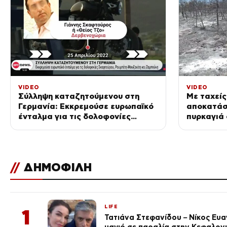
VIDEO
VIDEO
Σύλληψη καταζητούμενου στη
Με ταχείς
Γερμανία: Εκκρεμούσε ευρωπαϊκό
αποκατάσ
ένταλμα για τις δολοφονίες
πυρκαγιά 
Σκαφτούρου, Ρουμπέτη –
ΑΠΕ-ΜΠΕ σ
Μουζακίτη και Ζαμπούνη
//
ΔΗΜΟΦΙΛΗ
LIFE
1
Τατιάνα Στεφανίδου – Νίκος Ευ
μαγιό σε παραλία στην Κεφαλον