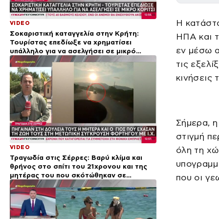
Η κατάστ
VIDEO
Σοκαριστική καταγγελία στην Κρήτη:
ΗΠΑ και τ
Τουρίστας επεδίωξε να χρηματίσει
εν μέσω 
υπάλληλο για να ασελγήσει σε μικρό
κορίτσι
τις εξελί
κινήσεις 
Σήμερα, 
στιγμή πε
VIDEO
όλη τη χώ
Τραγωδία στις Σέρρες: Βαρύ κλίμα και
υπογραμμί
θρήνος στο σπίτι του 21χρονου και της
μητέρας του που σκότώθηκαν σε
που οι γε
σφοδρό τροχαίο