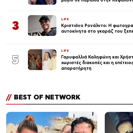
LIFE
3
Κριστιάνο Ρονάλντο: Η φωτογρα
αυτοκίνητα στο γκαράζ του ξεπέρ
LIFE
5
Γαρυφαλλιά Καληφώνη και Χρήσ
χωριστές διακοπές και η επέτει
απαρατήρητη
//
BEST OF NETWORK