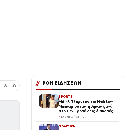
//
ΡΟΗ ΕΙΔΗΣΕΩΝ
Α
Α
SPORTS
Μάικλ Τζόρνταν και Ντέιβιντ
Μπέκαμ συναντήθηκαν ξανά
στο Σεν Τροπέ στις διακοπές
τους
πριν από 1 λεπτό
ΠΟΛΙΤΙΚΗ