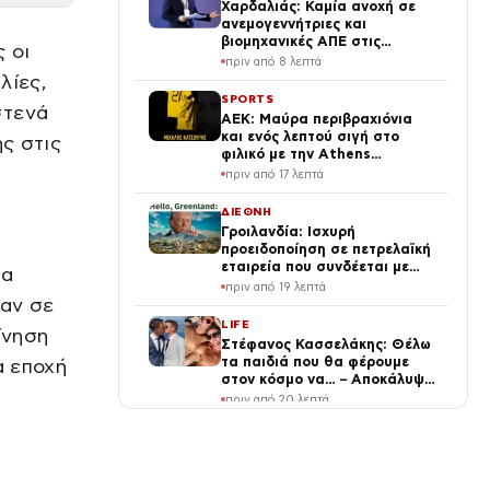
Χαρδαλιάς: Καμία ανοχή σε
ανεμογεννήτριες και
βιομηχανικές ΑΠΕ στις
 οι
πληγείσες περιοχές της
πριν από 8 λεπτά
Δυτικής Αττικής
λίες,
SPORTS
στενά
ΑΕΚ: Μαύρα περιβραχιόνια
και ενός λεπτού σιγή στο
ης στις
φιλικό με την Athens
Kallithea για Κατσούρη και
πριν από 17 λεπτά
Λιάκα
ΔΙΕΘΝΗ
Γροιλανδία: Ισχυρή
προειδοποίηση σε πετρελαϊκή
εταιρεία που συνδέεται με
ια
τον Τραμπ – Ετοιμάζεται για
πριν από 19 λεπτά
γεωτρήσεις χωρίς άδεια
σαν σε
LIFE
ίνηση
Στέφανος Κασσελάκης: Θέλω
τα παιδιά που θα φέρουμε
α εποχή
στον κόσμο να… – Αποκάλυψη
για την οικογένεια με τον
πριν από 20 λεπτά
Τάιλερ
ΕΛΛΑΔΑ
Λυκαβηττός: Πτώμα βρέθηκε
σε σπηλιά κοντά στο