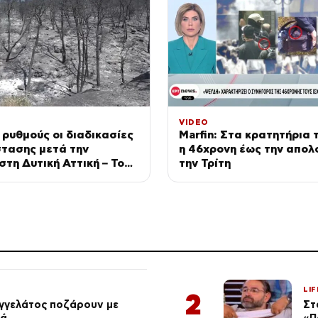
VIDEO
 ρυθμούς οι διαδικασίες
Marfin: Στα κρατητήρια 
τασης μετά την
η 46χρονη έως την απολο
στη Δυτική Αττική – Το
την Τρίτη
τις πληγείσες περιοχές
LIF
2
αγγελάτος ποζάρουν με
Στ
ιά
«Π