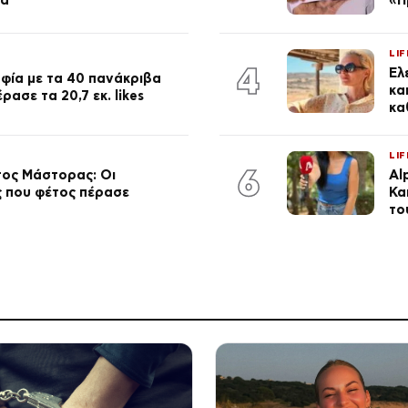
LIF
4
Έλ
φία με τα 40 πανάκριβα
κα
ασε τα 20,7 εκ. likes
κα
LIF
6
τος Μάστορας: Οι
Al
ος που φέτος πέρασε
Κα
το