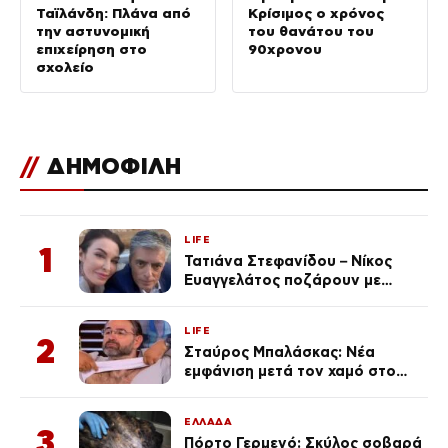
Ταϊλάνδη: Πλάνα από
Κρίσιμος ο χρόνος
την αστυνομική
του θανάτου του
επιχείρηση στο
90χρονου
σχολείο
//
ΔΗΜΟΦΙΛΗ
LIFE
1
Τατιάνα Στεφανίδου – Νίκος
Ευαγγελάτος ποζάρουν με
μαγιό σε παραλία στην
Κεφαλονιά
LIFE
2
Σταύρος Μπαλάσκας: Νέα
εμφάνιση μετά τον χαμό στο
«Πρωινό» (Φωτογραφία)
ΕΛΛΑΔΑ
3
Πόρτο Γερμενό: Σκύλος σοβαρά