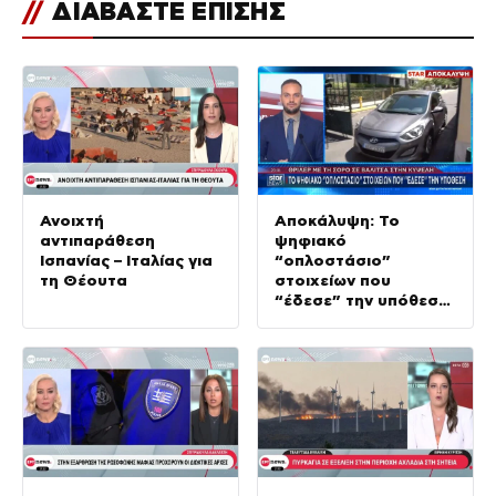
//
ΔΙΑΒΑΣΤΕ ΕΠΙΣΗΣ
Ανοιχτή
Αποκάλυψη: Το
αντιπαράθεση
ψηφιακό
Ισπανίας – Ιταλίας για
“οπλοστάσιο”
τη Θέουτα
στοιχείων που
“έδεσε” την υπόθεση
της δολοφονίας στην
Κυψέλη