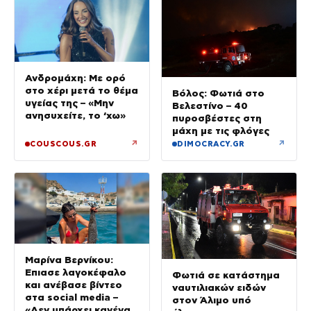
Ανδρομάχη: Με ορό
στο χέρι μετά το θέμα
Βόλος: Φωτιά στο
υγείας της – «Μην
Βελεστίνο – 40
ανησυχείτε, το ‘χω»
πυροσβέστες στη
μάχη με τις φλόγες
↗
↗
COUSCOUS.GR
DIMOCRACY.GR
Μαρίνα Βερνίκου:
Έπιασε λαγοκέφαλο
Φωτιά σε κατάστημα
και ανέβασε βίντεο
ναυτιλιακών ειδών
στα social media –
στον Άλιμο υπό
«Δεν υπάρχει κανένας