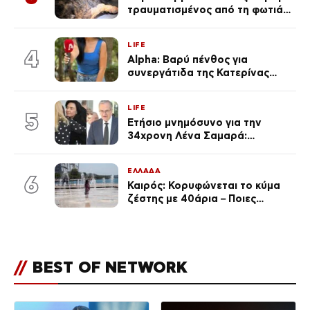
τραυματισμένος από τη φωτιά
επέστρεψε στο σπίτι που τον
φρόντιζαν
LIFE
4
Alpha: Βαρύ πένθος για
συνεργάτιδα της Κατερίνας
Καινούργιου – «Κουράστηκες
πολύ… Απόψε είσαι στα χέρια
LIFE
του Θεού»
5
Ετήσιο μνημόσυνο για την
34χρονη Λένα Σαμαρά:
Συγκινημένοι ο Αντώνης
Σαμαράς και η σύζυγός του
ΕΛΛΑΔΑ
6
Καιρός: Κορυφώνεται το κύμα
ζέστης με 40άρια – Ποιες
περιοχές βρίσκονται στο
επίκεντρο και μέχρι πότε θα
κρατήσουν τα μελτέμια
//
BEST OF NETWORK