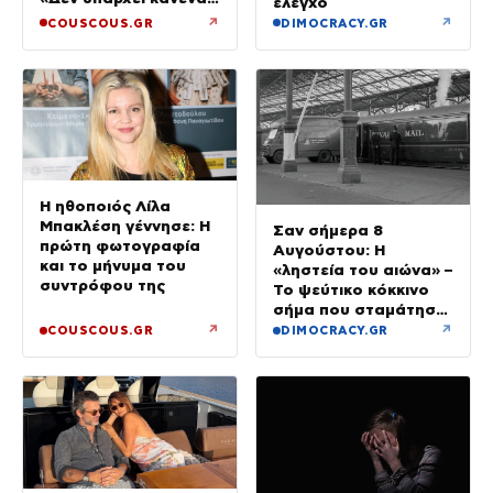
έλεγχο
λόγος να φοβόμαστε»
↗
↗
COUSCOUS.GR
DIMOCRACY.GR
Η ηθοποιός Λίλα
Μπακλέση γέννησε: Η
Σαν σήμερα 8
πρώτη φωτογραφία
Αυγούστου: Η
και το μήνυμα του
«ληστεία του αιώνα» –
συντρόφου της
Το ψεύτικο κόκκινο
σήμα που σταμάτησε
τρένο με 2,6 εκατ.
↗
↗
COUSCOUS.GR
DIMOCRACY.GR
λίρες