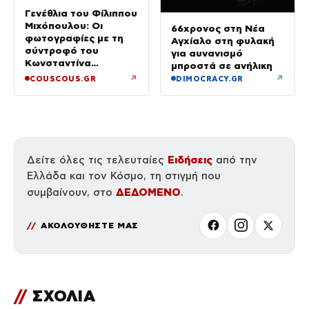
Γενέθλια του Φίλιππου
Μιχόπουλου: Οι
66χρονος στη Νέα
φωτογραφίες με τη
Αγχίαλο στη φυλακή
σύντροφό του
για αυνανισμό
Κωνσταντίνα
μπροστά σε ανήλικη
Ευρυπίδου και το
↗
↗
COUSCOUS.GR
DIMOCRACY.GR
δημόσιο «Σ’ αγαπώ»
Ειδήσεις
Δείτε όλες τις τελευταίες
από την
Ελλάδα και τον Κόσμο, τη στιγμή που
ΔΕΔΟΜΕΝΟ
συμβαίνουν, στο
.
ΑΚΟΛΟΥΘΗΣΤΕ ΜΑΣ
//
ΣΧΟΛΙΑ