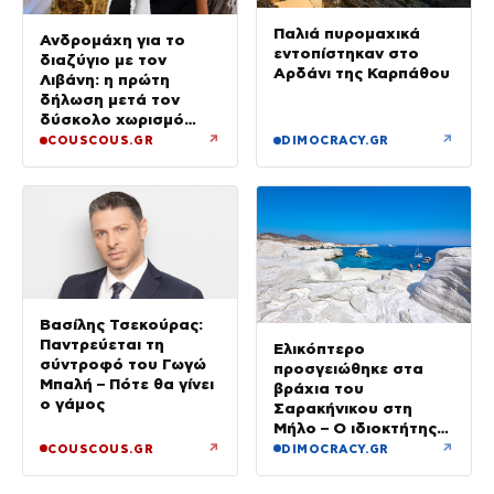
Παλιά πυρομαχικά
Ανδρομάχη για το
εντοπίστηκαν στο
διαζύγιο με τον
Αρδάνι της Καρπάθου
Λιβάνη: η πρώτη
δήλωση μετά τον
δύσκολο χωρισμό
«Όποιος έχει…»
↗
↗
COUSCOUS.GR
DIMOCRACY.GR
Βασίλης Τσεκούρας:
Παντρεύεται τη
Ελικόπτερο
σύντροφό του Γωγώ
προσγειώθηκε στα
Μπαλή – Πότε θα γίνει
βράχια του
ο γάμος
Σαρακήνικου στη
Μήλο – Ο ιδιοκτήτης
κατέβηκε για μπάνιο
↗
↗
COUSCOUS.GR
DIMOCRACY.GR