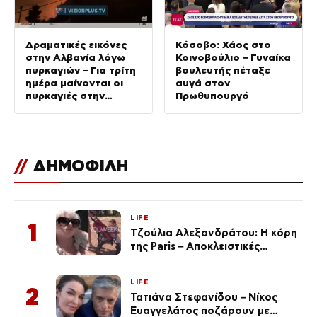
Δραματικές εικόνες
Κόσοβο: Χάος στο
στην Αλβανία λόγω
Κοινοβούλιο – Γυναίκα
πυρκαγιών – Για τρίτη
βουλευτής πέταξε
ημέρα μαίνονται οι
αυγά στον
πυρκαγιές στην
Πρωθυπουργό
Σερβία
//
ΔΗΜΟΦΙΛΗ
LIFE
1
Τζούλια Αλεξανδράτου: Η κόρη
της Paris – Αποκλειστικές
φωτογραφίες
LIFE
2
Τατιάνα Στεφανίδου – Νίκος
Ευαγγελάτος ποζάρουν με