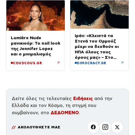
Ιράν: «Κλειστά τα
Lumière Nude
Στενά του Ορμούζ
μανικιούρ: Το nail look
μέχρι να δεχθούν οι
της Jennifer Lopez
ΗΠΑ όλους τους
και ο μινιμαλισμός
όρους μας» – Στο
τραπέζι συμφωνία για
↗
↗
COUSCOUS.GR
DIMOCRACY.GR
το άνοιγμα
Ειδήσεις
Δείτε όλες τις τελευταίες
από την
Ελλάδα και τον Κόσμο, τη στιγμή που
ΔΕΔΟΜΕΝΟ
συμβαίνουν, στο
.
ΑΚΟΛΟΥΘΗΣΤΕ ΜΑΣ