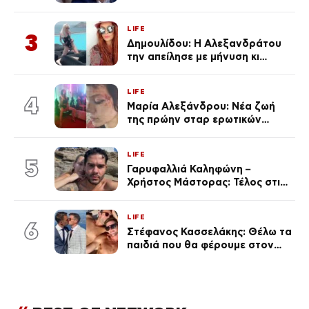
μαγιό σε παραλία στην
Κεφαλονιά
LIFE
3
Δημουλίδου: Η Αλεξανδράτου
την απείλησε με μήνυση κι
εκείνη απαντά – «Δεν σε
αναγνώρισα, όταν κατάλαβα
LIFE
ποια είσαι σοκαρίστικα»
4
Μαρία Αλεξάνδρου: Νέα ζωή
της πρώην σταρ ερωτικών
ταινιών, μητέρα ενός παιδιού με
σύντροφο επιχειρηματία
LIFE
(Φωτογραφίες)
5
Γαρυφαλλιά Καληφώνη –
Χρήστος Μάστορας: Τέλος στις
φήμες χωρισμού, όλη η αλήθεια
για τη σχέση τους
LIFE
6
Στέφανος Κασσελάκης: Θέλω τα
παιδιά που θα φέρουμε στον
κόσμο να… – Αποκάλυψη για την
οικογένεια με τον Τάιλερ