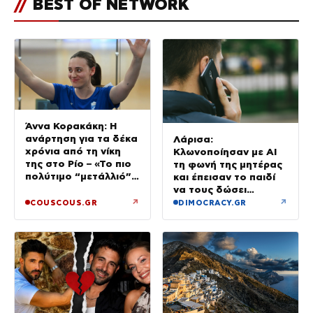
//
BEST OF NETWORK
Άννα Κορακάκη: Η
ανάρτηση για τα δέκα
Λάρισα:
χρόνια από τη νίκη
Κλωνοποίησαν με AI
της στο Ρίο – «Το πιο
τη φωνή της μητέρας
πολύτιμο “μετάλλιό”
και έπεισαν το παιδί
μου είναι η κόρη μου»
να τους δώσει
χρήματα και
↗
↗
COUSCOUS.GR
DIMOCRACY.GR
κοσμήματα